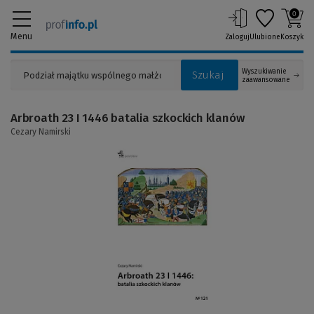
0
Menu
Zaloguj
Ulubione
Koszyk
Wyszukiwanie
Szukaj
zaawansowane
Arbroath 23 I 1446 batalia szkockich klanów
Cezary Namirski
(Link
do
innej
strony)