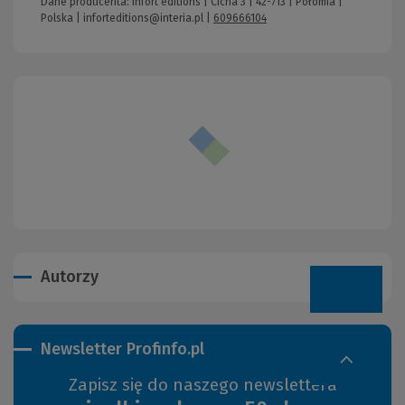
Dane producenta: Infort editions | Cicha 3 | 42-713 | Połomia |
Polska |
inforteditions@interia.pl
|
609666104
Autorzy
Newsletter Profinfo.pl
Zapisz się do naszego newslettera