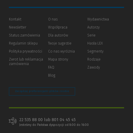
Kontakt
O nas
Wydawnictwa
Newsletter
Współpraca
Autorzy
Status zamówienia
Dla autorów
(Nowe
(Link
Serie
okno)
do
Regulamin sklepu
Twoje sugestie
Hasła LEX
innej
strony)
Polityka prywatności
(Nowe
(Link
Co nas wyróżnia
Segmenty
okno)
do
Zwrot lub reklamacja
Mapa strony
Rodzaje
innej
zamówienia
strony)
FAQ
Zawody
Blog
Zarządzaj preferencjami plików cookie
22 535 88 00 lub 801 04 45 45
Jesteśmy do Państwa dyspozycji od 8:00 do 16:00