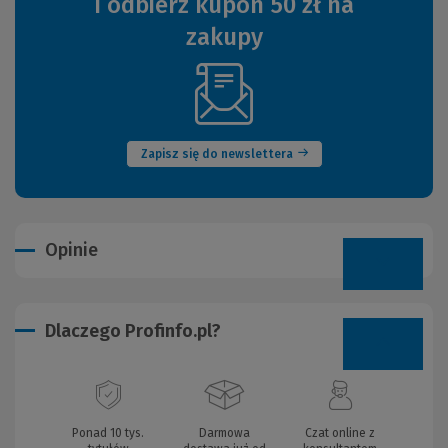
i odbierz kupon 50 zł na
zakupy
(Nowe
okno)
Zapisz się do newslettera
Opinie
Dlaczego Profinfo.pl?
Ponad 10 tys.
Darmowa
Czat online z