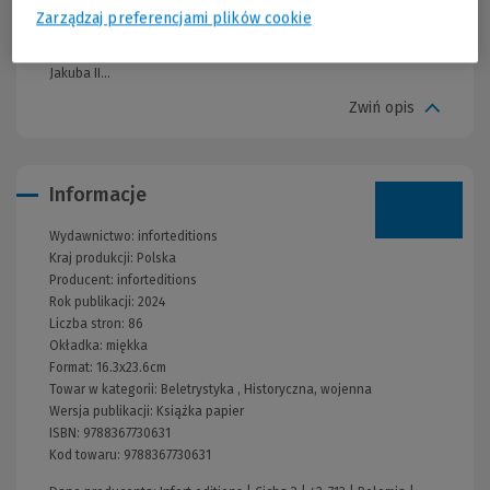
nie jest łatwe. Niniejsza książka jest nie tylko próbą omówienia
Zarządzaj preferencjami plików cookie
bitwy, ale też przedstawienia jej kontekstu historycznego oraz
następstw na scenie politycznej Królestwa Szkocji za panowania
Jakuba II...
Zwiń opis
Informacje
Wydawnictwo:
inforteditions
Kraj produkcji: Polska
Producent:
inforteditions
Rok publikacji:
2024
Liczba stron:
86
Okładka:
miękka
Format:
16.3x23.6cm
Towar w kategorii:
Beletrystyka
,
Historyczna, wojenna
Wersja publikacji:
Książka papier
ISBN:
9788367730631
Kod towaru:
9788367730631