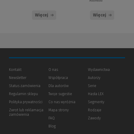
Adamada
Więcej
Więcej
Kontakt
O nas
Wydawnictwa
Newsletter
Współpraca
Autorzy
Status zamówienia
Dla autorów
(Nowe
(Link
Serie
okno)
do
Regulamin sklepu
Twoje sugestie
Hasła LEX
innej
strony)
Polityka prywatności
(Nowe
(Link
Co nas wyróżnia
Segmenty
okno)
do
Zwrot lub reklamacja
Mapa strony
Rodzaje
innej
zamówienia
strony)
FAQ
Zawody
Blog