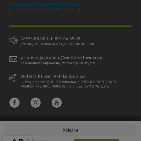
Zarządzaj preferencjami plików cookie
22 535 88 00 lub 801 04 45 45
Jesteśmy do Państwa dyspozycji od 8:00 do 16:00
pl-obsluga.profinfo@wolterskluwer.com
Na wiadomość odpowiemy możliwe jak najszybciej.
Wolters Kluwer Polska Sp. z o.o.
ul. Przyokopowa 33, 01-208 Warszawa; NIP: 583-001-89-31, REGON:
190610277, KRS: 0000709879, Sąd rejonowy dla M.S. Warszawy
Książka
Copyright 1997 - 2026 Wolters Kluwer Polska Sp. z o.o.