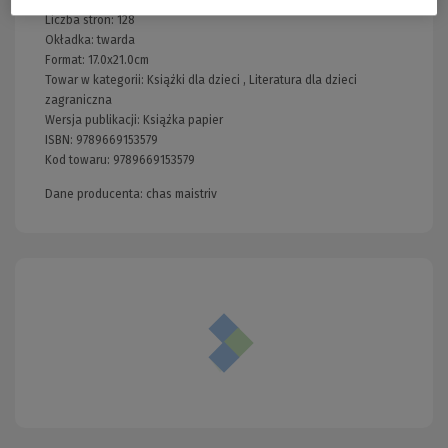
Liczba stron:
128
Okładka:
twarda
Format:
17.0x21.0cm
Towar w kategorii:
Książki dla dzieci
,
Literatura dla dzieci
zagraniczna
Wersja publikacji:
Książka papier
ISBN:
9789669153579
Kod towaru:
9789669153579
Dane producenta: chas maistriv