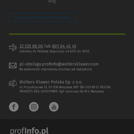
Blog
Zarządzaj preferencjami plików cookie
22 535 88 00
lub
801 04 45 45
Jesteśmy do Państwa dyspozycji od 8:00 do 16:00
pl-obsluga.profinfo@wolterskluwer.com
Na wiadomość odpowiemy możliwe jak najszybciej.
Wolters Kluwer Polska Sp. z o.o.
ul. Przyokopowa 33, 01-208 Warszawa; NIP: 583-001-89-31, REGON:
190610277, KRS: 0000709879, Sąd rejonowy dla M.S. Warszawy