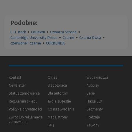
Podobne:
C.H. Beck
●
CeDeWu
●
Czwarta Strona
●
Cambridge University Press
●
Czarne
●
Czarna Owca
●
czerwone i czarne
●
CURRENDA
Kontakt
O nas
Wydawnictwa
Newsletter
Współpraca
Autorzy
Status zamówienia
Dla autorów
(Nowe
(Link
Serie
okno)
do
Regulamin sklepu
Twoje sugestie
Hasła LEX
innej
strony)
Polityka prywatności
(Nowe
(Link
Co nas wyróżnia
Segmenty
okno)
do
Zwrot lub reklamacja
Mapa strony
Rodzaje
innej
zamówienia
strony)
FAQ
Zawody