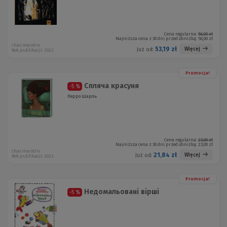
Cena regularna:
56,00 zł
Najniższa cena z 30 dni przed obniżką:
56,00 zł
chas maistriv
53,19 zł
Więcej
Już od:
Rok publikacji: 2022
Promocja!
Спляча красуня
-5 %
Перро Шарль
Cena regularna:
23,00 zł
Najniższa cena z 30 dni przed obniżką:
23,00 zł
chas maistriv
21,84 zł
Więcej
Już od:
Rok publikacji: 2022
Promocja!
Недомальовані вірші
-5 %