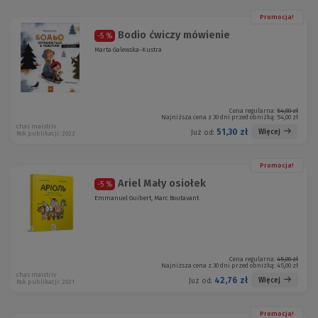
Promocja!
Bodio ćwiczy mówienie
-5 %
Marta Galewska-Kustra
Cena regularna:
54,00 zł
Najniższa cena z 30 dni przed obniżką:
54,00 zł
chas maistriv
51,30 zł
Więcej
Już od:
Rok publikacji: 2022
Promocja!
Ariel Mały osiołek
-5 %
Emmanuel Guibert, Marc Boutavant
Cena regularna:
45,00 zł
Najniższa cena z 30 dni przed obniżką:
45,00 zł
chas maistriv
42,76 zł
Więcej
Już od:
Rok publikacji: 2021
Promocja!