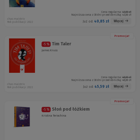
Cena regularna:
43,00 zł
Najniższa cena z 30 dni przed obniżką:
43,00 zł
chas maistriv
40,85 zł
Więcej
Już od:
Rok publikacji: 2022
Promocja!
Tim Taler
-5 %
James Kruss
Cena regularna:
48,00 zł
Najniższa cena z 30 dni przed obniżką:
48,00 zł
chas maistriv
45,59 zł
Więcej
Już od:
Rok publikacji: 2022
Promocja!
Słoń pod łóżkiem
-5 %
Kristina Teriochina