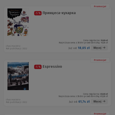
Promocja!
Принцеса-кухарка
-5 %
Cena regularna:
19,00 zł
Najniższa cena z 30 dni przed obniżką:
19,00 zł
chas maistriv
18,05 zł
Więcej
Już od:
Rok publikacji: 2022
Promocja!
Espressivo
-5 %
Cena regularna:
65,00 zł
Najniższa cena z 30 dni przed obniżką:
65,00 zł
chas maistriv
61,74 zł
Więcej
Już od:
Rok publikacji: 2022
Promocja!