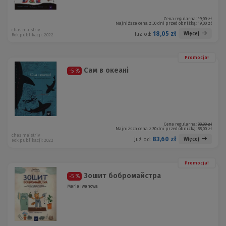
Cena regularna:
19,00 zł
Najniższa cena z 30 dni przed obniżką:
19,00 zł
chas maistriv
18,05 zł
Więcej
Już od:
Rok publikacji: 2022
Promocja!
Сам в океані
-5 %
Cena regularna:
88,00 zł
Najniższa cena z 30 dni przed obniżką:
88,00 zł
chas maistriv
83,60 zł
Więcej
Już od:
Rok publikacji: 2022
Promocja!
Зошит бобромайстра
-5 %
Maria Iwanowa