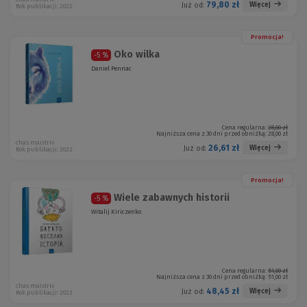
79,80 zł
Więcej
Już od:
Rok publikacji: 2022
Promocja!
Oko wilka
-5 %
Daniel Pennac
Cena regularna:
28,00 zł
Najniższa cena z 30 dni przed obniżką:
28,00 zł
chas maistriv
26,61 zł
Więcej
Już od:
Rok publikacji: 2022
Promocja!
Wiele zabawnych historii
-5 %
Witalij Kiriczenko
Cena regularna:
51,00 zł
Najniższa cena z 30 dni przed obniżką:
51,00 zł
chas maistriv
48,45 zł
Więcej
Już od:
Rok publikacji: 2022