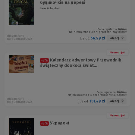
будиночків на дереві
Steve Richardson
Cena regularna:
60,00 zł
Najniższa cena z 30 dni przed obniżką:
60,00 zł
chas maistriv
56,99 zł
Więcej
Już od:
Rok publikacji: 2022
Promocja!
Kalendarz adwentowy Przewodnik
-5 %
świąteczny dookoła świat...
Cena regularna:
170,00 zł
Najniższa cena z 30 dni przed obniżką:
170,00 zł
chas maistriv
161,49 zł
Więcej
Już od:
Rok publikacji: 2022
Promocja!
Украдені
-5 %