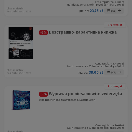
Cena regularna:
25,00 zł
Najniższa cena z 30 dni przed obniżką:
25,00 zł
chas maistriv
23,75 zł
Więcej
Już od:
Rok publikacji: 2022
Promocja!
Безстрашно-карантинна книжка
-5 %
Cena regularna:
40,00 zł
Najniższa cena z 30 dni przed obniżką:
40,00 zł
chas maistriv
38,00 zł
Więcej
Już od:
Rok publikacji: 2022
Promocja!
Wyprawa po niesamowite zwierzęta
-5 %
Mila Radchenko, Szkawron Olena, Natalia Szein
Cena regularna:
84,00 zł
Najniższa cena z 30 dni przed obniżką:
84,00 zł
chas maistriv