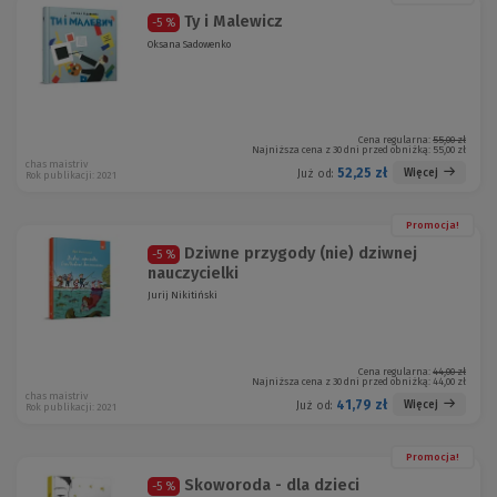
Ty i Malewicz
-5 %
Oksana Sadowenko
Cena regularna:
55,00 zł
Najniższa cena z 30 dni przed obniżką:
55,00 zł
chas maistriv
52,25 zł
Więcej
Już od:
Rok publikacji: 2021
Promocja!
Dziwne przygody (nie) dziwnej
-5 %
nauczycielki
Jurij Nikitiński
Cena regularna:
44,00 zł
Najniższa cena z 30 dni przed obniżką:
44,00 zł
chas maistriv
41,79 zł
Więcej
Już od:
Rok publikacji: 2021
Promocja!
Skoworoda - dla dzieci
-5 %