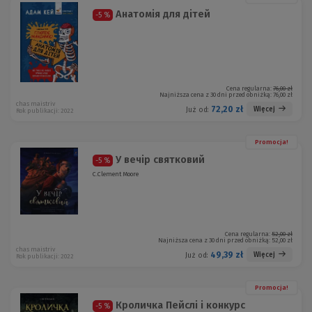
Анатомія для дітей
-5 %
Cena regularna:
76,00 zł
Najniższa cena z 30 dni przed obniżką:
76,00 zł
chas maistriv
72,20 zł
Więcej
Już od:
Rok publikacji: 2022
Promocja!
У вечір святковий
-5 %
C.Clement Moore
Cena regularna:
52,00 zł
Najniższa cena z 30 dni przed obniżką:
52,00 zł
chas maistriv
49,39 zł
Więcej
Już od:
Rok publikacji: 2022
Promocja!
Кроличка Пейслі і конкурс
-5 %