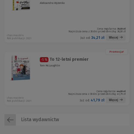
Aleksandra Wyżenko
Cena regularna:
36,00 zł
Najniższa cena z 30 dni przed obniżką:
36,00 zł
chas maistriv
34,21 zł
Więcej
Już od:
Rok publikacji: 2021
Promocja!
To 12-letni premier
-5 %
Tom McLaughlin
Cena regularna:
44,00 zł
Najniższa cena z 30 dni przed obniżką:
41,79 zł
chas maistriv
41,79 zł
Więcej
Już od:
Rok publikacji: 2021
Lista wydawnictw