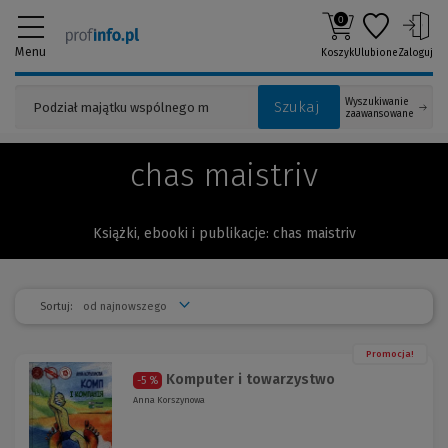
0
Menu
Koszyk
Ulubione
Zaloguj
Wyszukiwanie
Szukaj
zaawansowane
chas maistriv
Książki, ebooki i publikacje: chas maistriv
Sortuj:
Promocja!
Komputer i towarzystwo
-5 %
Anna Korszynowa