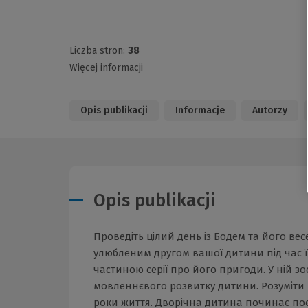
Liczba stron:
38
Więcej informacji
Opis publikacji
Informacje
Autorzy
Opis publikacji
Проведіть цілий день із Бодем та його в
улюбленим другом вашої дитини під час ї
частиною серії про його пригоди. У ній з
мовленнєвого розвитку дитини. Розуміти 
роки життя. Дворічна дитина починає поє