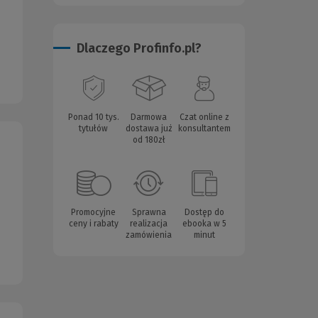
Dlaczego Profinfo.pl?
Ponad 10 tys.
Darmowa
Czat online z
tytułów
dostawa już
konsultantem
od 180zł
Promocyjne
Sprawna
Dostęp do
ceny i rabaty
realizacja
ebooka w 5
zamówienia
minut