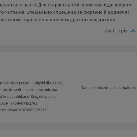
авчатися цього. Для старших дітей книжечка буде добрим
го читання. Спеціально спрощена за формою й водночас
ним чином сприяє мовленнєвому розвиткові дитини.
Zwiń opis
Towar w kategorii:
Książki dla dzieci
,
Dane producenta: chas maistriv
Literatura dla dzieci zagraniczna
Wersja publikacji:
Książka papier
ISBN:
9789669152763
Kod towaru:
9789669152763