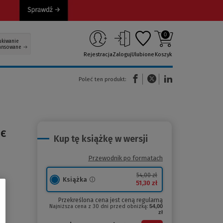
0
ukiwanie
ansowane
Rejestracja
Zaloguj
Ulubione
Koszyk
(Nowe okno)
(Link do innej strony)
(Link do innej strony)
Poleć ten produkt:
яє
Kup tę książkę w wersji
Przewodnik po formatach
54,00 zł
Książka
51,30 zł
Przekreślona cena jest ceną regularną
Najniższa cena z 30 dni przed obniżką:
54,00
zł