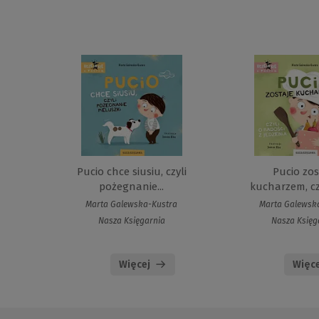
Pucio chce siusiu, czyli
Pucio zos
pożegnanie...
kucharzem, czyl
Marta Galewska-Kustra
Marta Galewsk
Nasza Księgarnia
Nasza Księg
Więcej
Więce