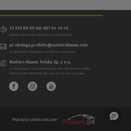
22 535 88 00 lub 801 04 45 45
Jesteśmy do Państwa dyspozycji od 8:00 do 16:00
pl-obsluga.profinfo@wolterskluwer.com
Na wiadomość odpowiemy możliwe jak najszybciej.
Wolters Kluwer Polska Sp. z o.o.
ul. Przyokopowa 33, 01-208 Warszawa; NIP: 583-001-89-31, REGON:
190610277, KRS: 0000709879, Sąd rejonowy dla M.S. Warszawy
Płatności elektroniczne
(Nowe
(Link
okno)
do