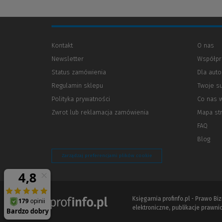
Kontakt
O nas
Newsletter
Współpr
Status zamówienia
Dla aut
Regulamin sklepu
Twoje s
Polityka prywatności
(Nowe
(Link
Co nas 
okno)
do
Zwrot lub reklamacja zamówienia
Mapa st
innej
strony)
FAQ
Blog
Zarządzaj preferencjami plików cookie
Księgarnia profinfo.pl - Prawo B
elektroniczne, publikacje prawnic