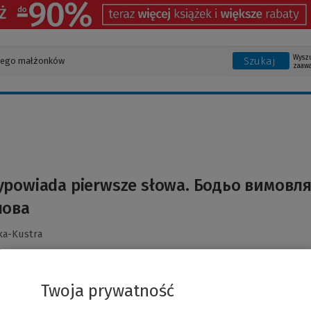
Wysz
Szukaj
zaaw
ypowiada pierwsze słowa. Бодьо вимовл
лова
ka-Kustra
Twoja prywatność