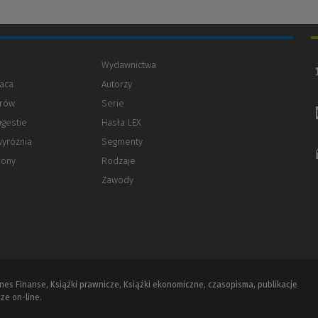
Wydawnictwa
aca
Autorzy
orów
(Nowe
(Link
Serie
okno)
do
ugestie
Hasła LEX
innej
strony)
wyróżnia
Segmenty
rony
Rodzaje
Zawody
iznes Finanse, Książki prawnicze, Książki ekonomiczne, czasopisma, publikacje
ze on-line.