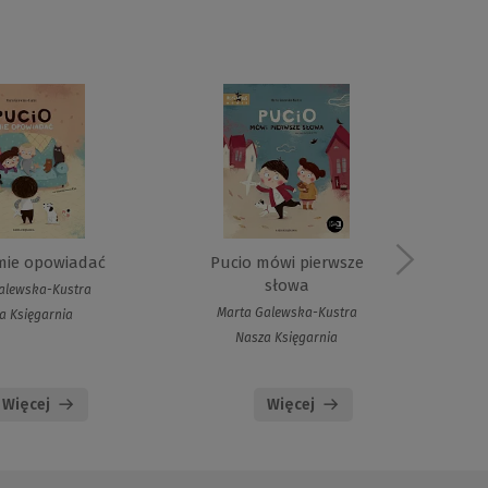
mie opowiadać
Pucio mówi pierwsze
Puc
słowa
alewska-Kustra
Marta Galewska-Kustra
a Księgarnia
Nasza Księgarnia
Więcej
Więcej