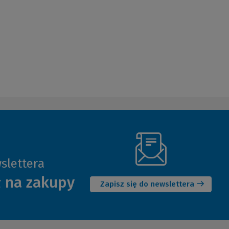
slettera
(Nowe
ł na zakupy
okno)
Zapisz się do newslettera