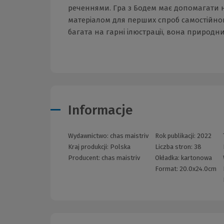
реченнями. Гра з Бодем має допомагати н
матеріалом для перших спроб самостійно
багата на гарні ілюстрації, вона природ
Informacje
Wydawnictwo:
chas maistriv
Rok publikacji:
2022
Kraj produkcji: Polska
Liczba stron:
38
Producent:
chas maistriv
Okładka:
kartonowa
Format:
20.0x24.0cm