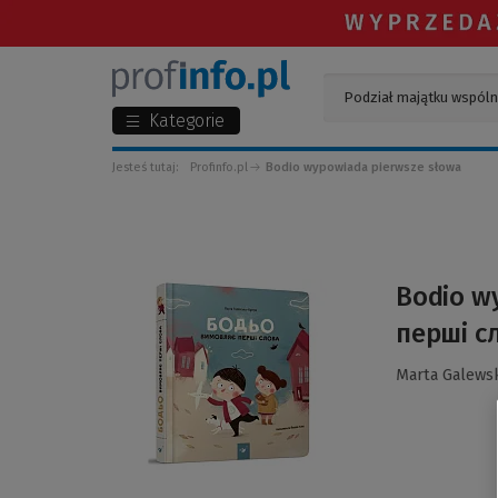
Kategorie
Jesteś tutaj:
Profinfo.pl
Bodio wypowiada pierwsze słowa
(Link
Bodio w
do
перші с
innej
strony)
Marta Galews