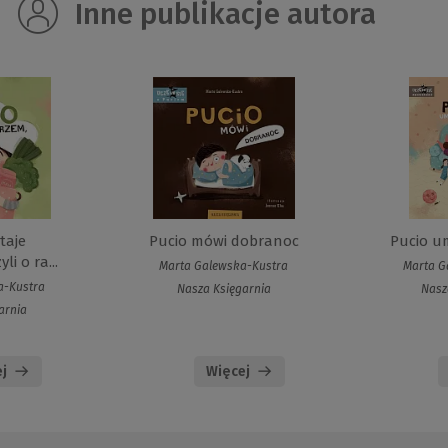
Inne publikacje autora
taje
Pucio mówi dobranoc
Pucio u
i o ra...
Marta Galewska-Kustra
Marta G
a-Kustra
Nasza Księgarnia
Nasz
arnia
j
Więcej