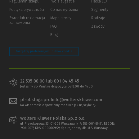
Regulamin sklepu
Twoje sugestie
Hasła LEX
innej
strony)
Polityka prywatności
(Nowe
(Link
Co nas wyróżnia
Segmenty
okno)
do
Zwrot lub reklamacja
Mapa strony
Rodzaje
innej
zamówienia
strony)
FAQ
Zawody
Blog
Zarządzaj preferencjami plików cookie
22 535 88 00 lub 801 04 45 45
Jesteśmy do Państwa dyspozycji od 8:00 do 16:00
pl-obsluga.profinfo@wolterskluwer.com
Na wiadomość odpowiemy możliwe jak najszybciej.
Wolters Kluwer Polska Sp. z o.o.
ul. Przyokopowa 33, 01-208 Warszawa; NIP: 583-001-89-31, REGON:
190610277, KRS: 0000709879, Sąd rejonowy dla M.S. Warszawy