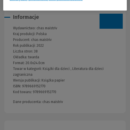
Informacje
Wydawnictwo:
chas maistriv
Kraj produkcji: Polska
Producent:
chas maistriv
Rok publikacji:
2022
Liczba stron:
38
Okładka:
twarda
Format:
20.0x24.0cm
Towar w kategorii:
Książki dla dzieci
,
Literatura dla dzieci
zagraniczna
Wersja publikacji:
Książka papier
ISBN:
9789669152770
Kod towaru:
9789669152770
Dane producenta: chas maistriv