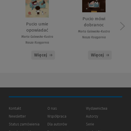
Pucio mówi
Pucio umie
dobranoc
opowiadać
Marta Galewska-Kustra
Marta Galewska-Kustra
Nasza Księgarnia
Nasza Księgarnia
Więcej
Więcej
Kontakt
O nas
Wydawnictwa
Newsletter
Współpraca
Autorzy
Status zamówienia
Dla autorów
(Nowe
(Link
Serie
okno)
do