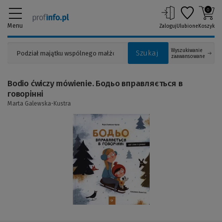
0
Menu
Zaloguj
Ulubione
Koszyk
Wyszukiwanie
Szukaj
zaawansowane
Bodio ćwiczy mówienie. Бодьо вправляється в
говорінні
Marta Galewska-Kustra
(Link
do
innej
strony)