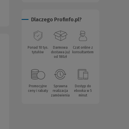
Dlaczego Profinfo.pl?
Ponad 10 tys.
Darmowa
Czat online z
tytułów
dostawa już
konsultantem
od 180zł
Promocyjne
Sprawna
Dostęp do
ceny i rabaty
realizacja
ebooka w 5
zamówienia
minut