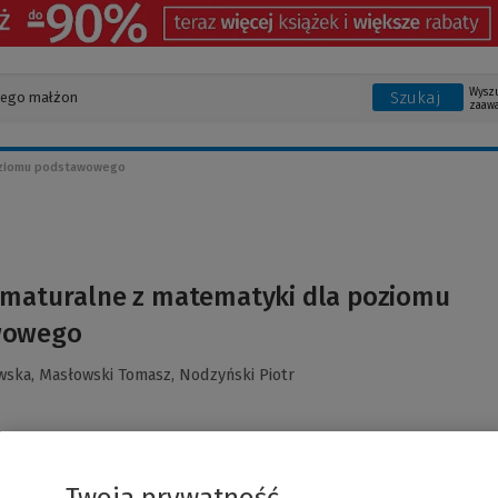
Wysz
Szukaj
zaaw
poziomu podstawowego
 maturalne z matematyki dla poziomu
wowego
wska,
Masłowski Tomasz,
Nodzyński Piotr
Twoja prywatność