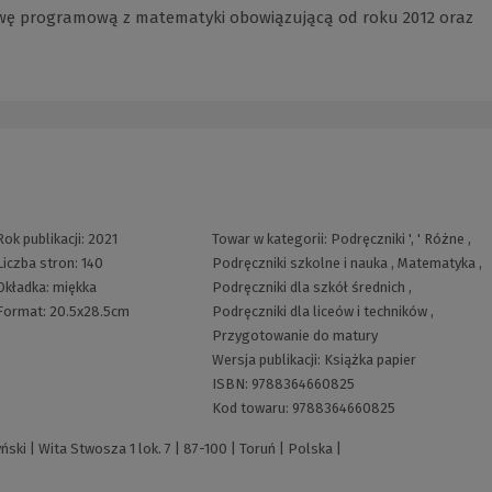
wę programową z matematyki obowiązującą od roku 2012 oraz
Rok publikacji:
2021
Towar w kategorii:
Podręczniki
', '
Różne
,
Liczba stron:
140
Podręczniki szkolne i nauka
,
Matematyka
,
Okładka:
miękka
Podręczniki dla szkół średnich
,
Format:
20.5x28.5cm
Podręczniki dla liceów i techników
,
Przygotowanie do matury
Wersja publikacji:
Książka papier
ISBN:
9788364660825
Kod towaru:
9788364660825
i | Wita Stwosza 1 lok. 7 | 87-100 | Toruń | Polska |