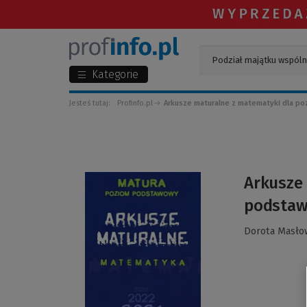
Kategorie
Jesteś tutaj:
Profinfo.pl
Arkusze maturalne z matematyki dla 
(Link
Arkusze
do
podsta
innej
strony)
Dorota Masło