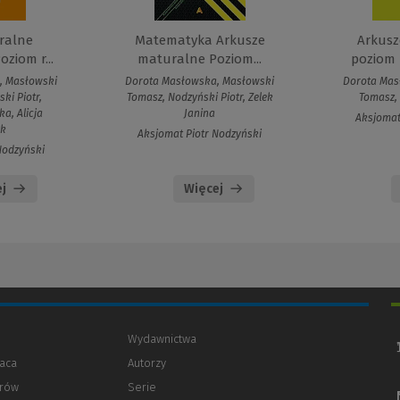
ralne
Matematyka Arkusze
Arkusz
ziom r...
maturalne Poziom...
poziom 
, Masłowski
Dorota Masłowska, Masłowski
Dorota Mas
ki Piotr,
Tomasz, Nodzyński Piotr, Zelek
Tomasz, 
ka, Alicja
Janina
Aksjomat
yk
Aksjomat Piotr Nodzyński
Nodzyński
j
Więcej
Wydawnictwa
aca
Autorzy
orów
(Nowe
(Link
Serie