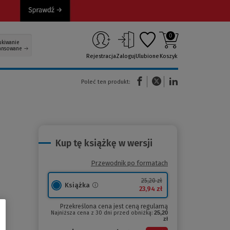
0
ukiwanie
ansowane
Rejestracja
Zaloguj
Ulubione
Koszyk
(Nowe okno)
(Link do innej strony)
(Link do innej strony)
Poleć ten produkt:
Kup tę książkę w wersji
Przewodnik po formatach
25,20 zł
Książka
23,94 zł
Przekreślona cena jest ceną regularną
Najniższa cena z 30 dni przed obniżką:
25,20
zł