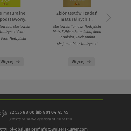
e maturalne
Zbiór testów i zadań
A
podstawowy...
maturalnych z...
łowska, Masłowski
Masłowski Tomasz, Nodzyński
Mas
Nodzyński Piotr
Piotr, Elżbieta Słomińska, Anna
Piot
Toruńska, Zelek Janina
 Piotr Nodzyński
Aksjomat Piotr Nodzyński
A
Więcej
Więcej
22 535 88 00 lub 801 04 45 45
Jesteśmy do Państwa dyspozycji od 8:00 do 16:00
pl-obsluga.profinfo@wolterskluwer.com