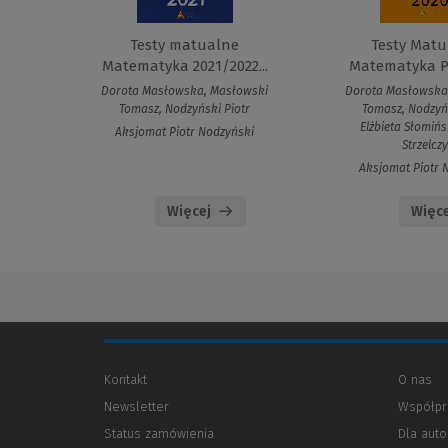
Testy matualne
Testy Matu
Matematyka 2021/2022...
Matematyka Po
Dorota Masłowska, Masłowski
Dorota Masłowska
Tomasz, Nodzyński Piotr
Tomasz, Nodzyńs
Elżbieta Słomińs
Aksjomat Piotr Nodzyński
Strzelcz
Aksjomat Piotr 
Więcej
Więce
Kontakt
O nas
Newsletter
Współpr
Status zamówienia
Dla aut