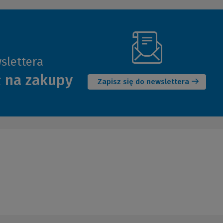
slettera
(Nowe
ł na zakupy
okno)
Zapisz się do newslettera