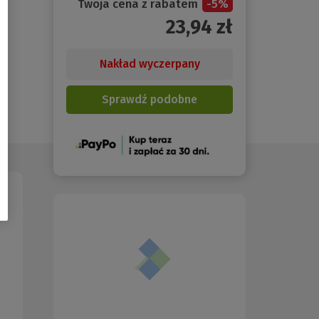
Twoja cena z rabatem
-
5
%
23,94
zł
Nakład wyczerpany
Sprawdź podobne
(Nowe
okno)