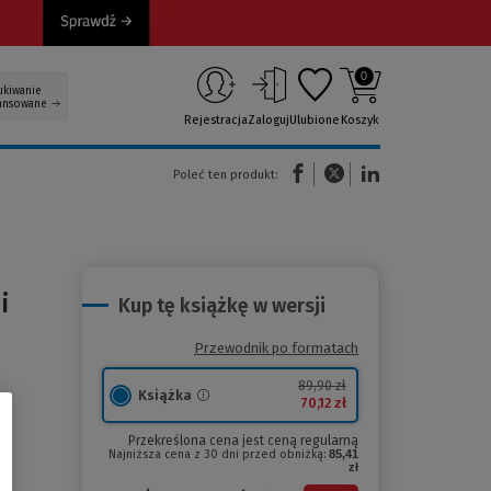
0
ukiwanie
ansowane
Rejestracja
Zaloguj
Ulubione
Koszyk
(Nowe okno)
(Link do innej strony)
(Link do innej strony)
Poleć ten produkt:
i
Kup tę książkę w wersji
Przewodnik po formatach
89,90 zł
Książka
70,12 zł
Przekreślona cena jest ceną regularną
Najniższa cena z 30 dni przed obniżką:
85,41
zł