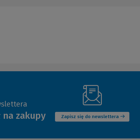
slettera
(Nowe
ł na zakupy
okno)
Zapisz się do newslettera