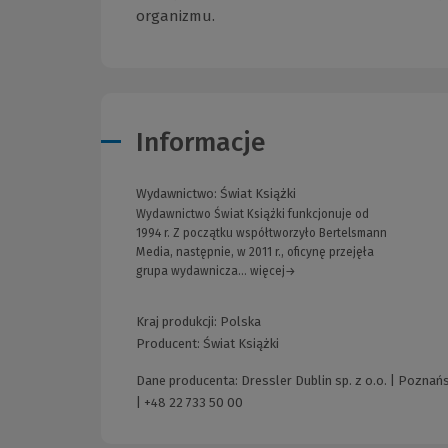
organizmu.
Informacje
Wydawnictwo:
Świat Książki
Wydawnictwo Świat Książki funkcjonuje od
1994 r. Z początku współtworzyło Bertelsmann
Media, następnie, w 2011 r., oficynę przejęła
grupa wydawnicza... więcej→
Kraj produkcji: Polska
Producent:
Świat Książki
Dane producenta: Dressler Dublin sp. z o.o. | Poznań
|
+48 22 733 50 00