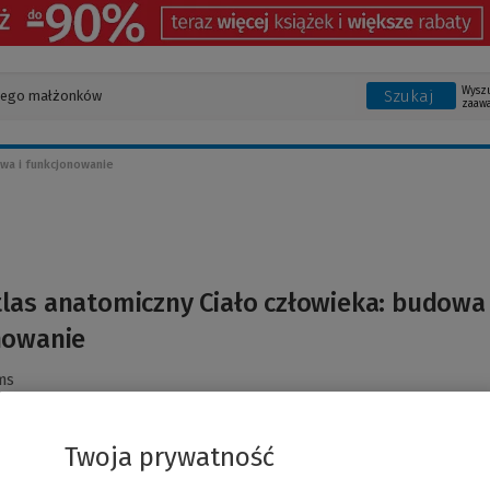
Wysz
Szukaj
zaaw
owa i funkcjonowanie
tlas anatomiczny Ciało człowieka: budowa 
nowanie
ms
Twoja prywatność