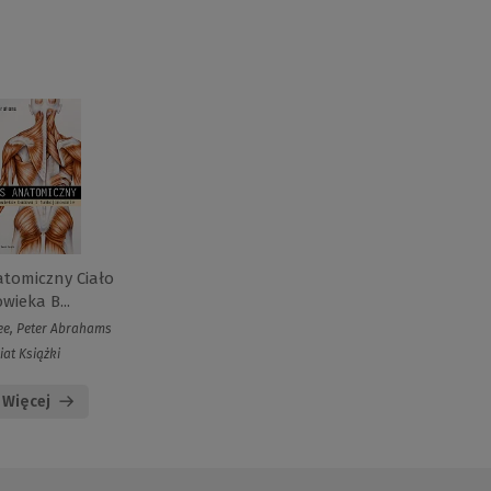
atomiczny Ciało
owieka B...
e, Peter Abrahams
iat Książki
Więcej