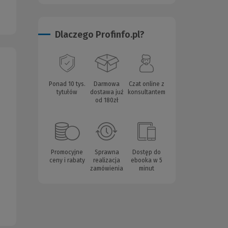
Dlaczego Profinfo.pl?
Ponad 10 tys.
Darmowa
Czat online z
tytułów
dostawa już
konsultantem
od 180zł
Promocyjne
Sprawna
Dostęp do
ceny i rabaty
realizacja
ebooka w 5
zamówienia
minut