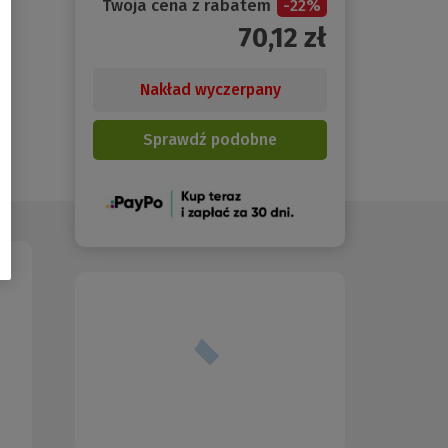
Twoja cena z rabatem
-
22
%
70,12
zł
Nakład wyczerpany
Sprawdź podobne
(Nowe
okno)