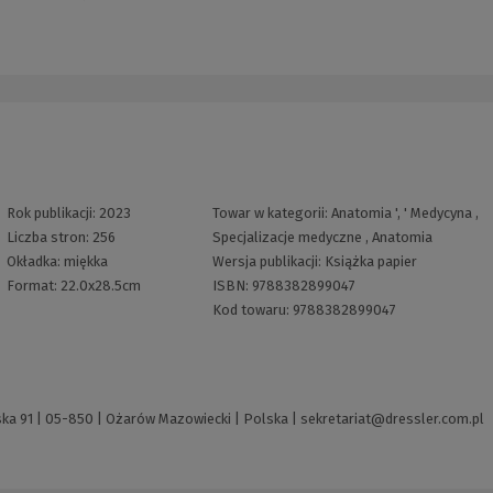
Rok publikacji:
2023
Towar w kategorii:
Anatomia
', '
Medycyna
,
Liczba stron:
256
Specjalizacje medyczne
,
Anatomia
Okładka:
miękka
Wersja publikacji:
Książka papier
Format:
22.0x28.5cm
ISBN:
9788382899047
Kod towaru:
9788382899047
ska 91 | 05-850 | Ożarów Mazowiecki | Polska |
sekretariat@dressler.com.pl