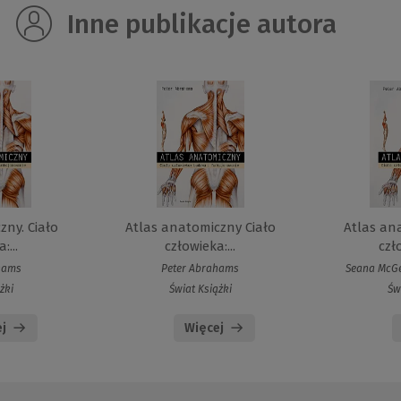
Inne publikacje autora
zny. Ciało
Atlas anatomiczny Ciało
Atlas an
:...
człowieka:...
czł
hams
Peter Abrahams
Seana McGe
żki
Świat Książki
Św
j
Więcej