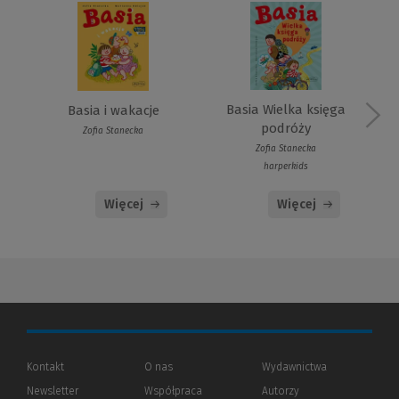
Basia Wielka księga
Basia i wakacje
podróży
Zofia Stanecka
Zofia Stanecka
harperkids
Więcej
Więcej
Kontakt
O nas
Wydawnictwa
Newsletter
Współpraca
Autorzy