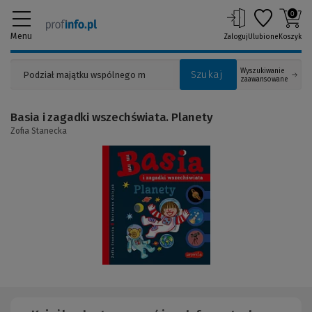
0
Menu
Zaloguj
Ulubione
Koszyk
Wyszukiwanie
Szukaj
zaawansowane
Basia i zagadki wszechświata. Planety
Zofia Stanecka
(Link
do
innej
strony)