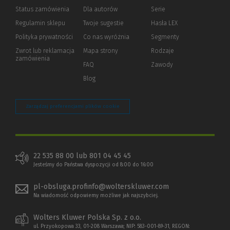
Status zamówienia
Dla autorów
(Nowe
(Link
Serie
okno)
do
Regulamin sklepu
Twoje sugestie
Hasła LEX
innej
strony)
Polityka prywatności
(Nowe
(Link
Co nas wyróżnia
Segmenty
okno)
do
Zwrot lub reklamacja
Mapa strony
Rodzaje
innej
zamówienia
strony)
FAQ
Zawody
Blog
Zarządzaj preferencjami plików cookie
22 535 88 00 lub 801 04 45 45
Jesteśmy do Państwa dyspozycji od 8:00 do 16:00
pl-obsluga.profinfo@wolterskluwer.com
Na wiadomość odpowiemy możliwe jak najszybciej.
Wolters Kluwer Polska Sp. z o.o.
ul. Przyokopowa 33, 01-208 Warszawa; NIP: 583-001-89-31, REGON: