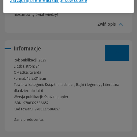
Zarządzaj preferencjami plików cookie
wspaniała propozycja dla rodziców, którzy razem z dziećmi
przeżyją ciekawą czytelniczą przygodę i zagłębią się w
niesamowity świat wiedzy!
Zwiń opis
Informacje
Rok publikacji:
2025
Liczba stron:
24
Okładka:
twarda
Format:
19.5x21.5cm
Towar w kategorii:
Książki dla dzieci
,
Bajki i legendy
,
Literatura
dla dzieci do lat 6
Wersja publikacji:
Książka papier
ISBN:
9788327686657
Kod towaru:
9788327686657
Dane producenta: