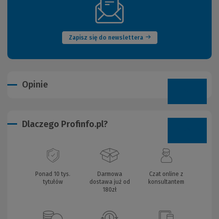
(Nowe
okno)
Zapisz się do newslettera
Opinie
Dlaczego Profinfo.pl?
Ponad 10 tys.
Darmowa
Czat online z
tytułów
dostawa już od
konsultantem
180zł