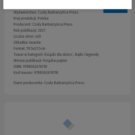
Informacje
Wydawnictwo:
Czuły Barbarzyńca Press
Kraj produkcji: Polska
Producent:
Czuły Barbarzyńca Press
Rok publikacji:
2021
Liczba stron:
420
Okładka:
twarda
Format:
19.5x21.5cm
Towar w kategorii:
Książki dla dzieci
,
Bajki i legendy
Wersja publikacji:
Książka papier
ISBN:
9788362676118
Kod towaru:
9788362676118
Dane producenta: Czuły Barbarzyńca Press