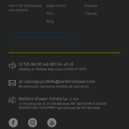
okno)
do
Zwrot lub reklamacja
Mapa strony
Rodzaje
innej
zamówienia
strony)
FAQ
Zawody
Blog
Zarządzaj preferencjami plików cookie
22 535 88 00 lub 801 04 45 45
Jesteśmy do Państwa dyspozycji od 8:00 do 16:00
pl-obsluga.profinfo@wolterskluwer.com
Na wiadomość odpowiemy możliwe jak najszybciej.
Wolters Kluwer Polska Sp. z o.o.
ul. Przyokopowa 33, 01-208 Warszawa; NIP: 583-001-89-31, REGON:
190610277, KRS: 0000709879, Sąd rejonowy dla M.S. Warszawy