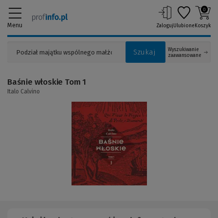
0
Menu
Zaloguj
Ulubione
Koszyk
Wyszukiwanie
Szukaj
zaawansowane
Baśnie włoskie Tom 1
Italo Calvino
(Link
do
innej
strony)