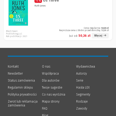
Us Three
-5 %
Ruth Jones
Cena regularna:
53,00 zł
Najniższa cena z 30 dni przed obniżką:
53,00 zł
Black Swan
Publishing,LLC
50,36 zł
Więcej
Już od:
Rok publikacji: 2021
Kontakt
O nas
Wydawnictwa
Newsletter
Współpraca
Autorzy
Status zamówienia
Dla autorów
(Nowe
(Link
Serie
okno)
do
Regulamin sklepu
Twoje sugestie
Hasła LEX
innej
strony)
Polityka prywatności
(Nowe
(Link
Co nas wyróżnia
Segmenty
okno)
do
Zwrot lub reklamacja
Mapa strony
Rodzaje
innej
zamówienia
strony)
FAQ
Zawody
Blog