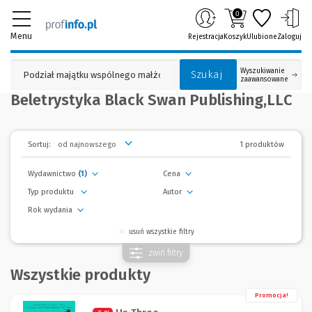
0
Menu
Rejestracja
Koszyk
Ulubione
Zaloguj
Wyszukiwanie
Szukaj
zaawansowane
Beletrystyka Black Swan Publishing,LLC
1 produktów
Sortuj:
Wydawnictwo
(1)
Cena
Typ produktu
Autor
Rok wydania
usuń wszystkie filtry
zwiń
filtry
Wszystkie produkty
Promocja!