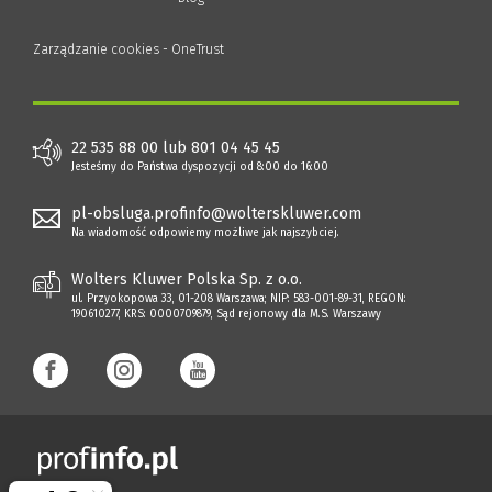
Zarządzanie cookies - OneTrust
22 535 88 00 lub 801 04 45 45
Jesteśmy do Państwa dyspozycji od 8:00 do 16:00
pl-obsluga.profinfo@wolterskluwer.com
Na wiadomość odpowiemy możliwe jak najszybciej.
Wolters Kluwer Polska Sp. z o.o.
ul. Przyokopowa 33, 01-208 Warszawa; NIP: 583-001-89-31, REGON:
190610277, KRS: 0000709879, Sąd rejonowy dla M.S. Warszawy