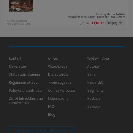
Cena regularna:
34,90 zł
Najniższa cena z 30 dni przed obniżką:
34,90 zł
fundacja sąsiedzi
33,16 zł
Więcej
Już od:
Rok publikacji: 2021
Kontakt
O nas
Wydawnictwa
Newsletter
Współpraca
Autorzy
Status zamówienia
Dla autorów
(Nowe
(Link
Serie
okno)
do
Regulamin sklepu
Twoje sugestie
Hasła LEX
innej
strony)
Polityka prywatności
(Nowe
(Link
Co nas wyróżnia
Segmenty
okno)
do
Zwrot lub reklamacja
Mapa strony
Rodzaje
innej
zamówienia
strony)
FAQ
Zawody
Blog
Zarządzaj preferencjami plików cookie