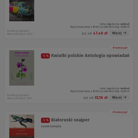
Cena regularna:
49,90 zł
Najniższa cena z 30 dni przed obniżką:
49,90 zł
fundacja sąsiedzi
47,40 zł
Więcej
Już od:
Rok publikacji: 2022
Promocja!
Kwiatki polskie Antologia opowiadań
-5 %
Cena regularna:
34,90 zł
Najniższa cena z 30 dni przed obniżką:
34,90 zł
fundacja sąsiedzi
33,16 zł
Więcej
Już od:
Rok publikacji: 2021
Promocja!
Białoruski snajper
-5 %
Leszek Szerepka