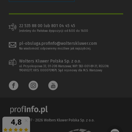
22 535 88 00 lub 801 04 45 45
Jesteśmy do Państwa dyspozycji od 8:00 do 16:00
pl-obsluga.profinfo@wolterskluwer.com
Na wiadomość odpowiemy możliwe jak najszybciej.
Wolters Kluwer Polska Sp. z o.o.
ul. Przyokopowa 33, 01-208 Warszawa; NIP: 583-001-89-31, REGON:
190610277, KRS: 0000709879, Sąd rejonowy dla M.S. Warszawy
Copyright 1997 - 2026 Wolters Kluwer Polska Sp. z o.o.