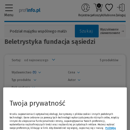
0
Menu
Rejestracja
Koszyk
Ulubione
Zaloguj
Wyszukiwanie
Szukaj
zaawansowane
Beletrystyka fundacja sąsiedzi
5 produktów
Sortuj:
Wydawnictwo
(1)
Cena
Typ produktu
Autor
Rok wydania
usuń wszystkie filtry
Twoja prywatność
zwiń
filtry
Wszystkie produkty
W celu zapewnienia Ci optymalnej obsługi, korzystamy z plików cookie i innych podobnych
technologii. Dane zebrane za pomocą tych technologii wykorzystujemy do różnych celów, między
innymi do ulepszania funkcjonalności strony, zapamiętywania Twoich preferencji,
Promocja!
wyświetlania najtrafniejszych treści oraz najbardziej przydatnych reklam. Możesz wybrać
swoje preferencje, klikając w link. Aby dowiedzieć się więcej, zapoznaj się z naszą
Polityką