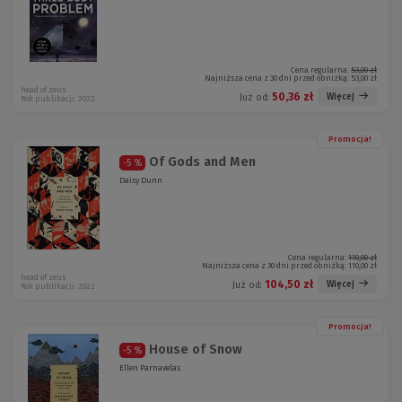
Cena regularna:
53,00 zł
Najniższa cena z 30 dni przed obniżką:
53,00 zł
head of zeus
50,36 zł
Więcej
Już od:
Rok publikacji: 2022
Promocja!
Of Gods and Men
-5 %
Daisy Dunn
Cena regularna:
110,00 zł
Najniższa cena z 30 dni przed obniżką:
110,00 zł
head of zeus
104,50 zł
Więcej
Już od:
Rok publikacji: 2022
Promocja!
House of Snow
-5 %
Ellen Parnavelas