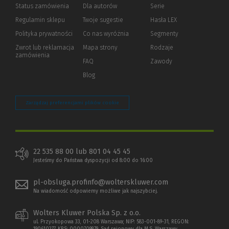
Status zamówienia
Dla autorów
(Nowe
(Link
Serie
okno)
do
Regulamin sklepu
Twoje sugestie
Hasła LEX
innej
strony)
Polityka prywatności
(Nowe
(Link
Co nas wyróżnia
Segmenty
okno)
do
Zwrot lub reklamacja
Mapa strony
Rodzaje
innej
zamówienia
strony)
FAQ
Zawody
Blog
Zarządzaj preferencjami plików cookie
22 535 88 00 lub 801 04 45 45
Jesteśmy do Państwa dyspozycji od 8:00 do 16:00
pl-obsluga.profinfo@wolterskluwer.com
Na wiadomość odpowiemy możliwe jak najszybciej.
Wolters Kluwer Polska Sp. z o.o.
ul. Przyokopowa 33, 01-208 Warszawa; NIP: 583-001-89-31, REGON: