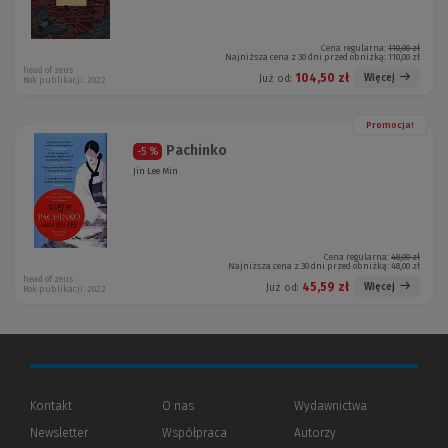
Cena regularna:
110,00 zł
Najniższa cena z 30 dni przed obniżką:
110,00 zł
head of zeus
104,50 zł
Więcej
Już od:
Rok publikacji: 2022
Promocja!
Pachinko
-5 %
Jin Lee Min
Cena regularna:
48,00 zł
Najniższa cena z 30 dni przed obniżką:
48,00 zł
head of zeus
45,59 zł
Więcej
Już od:
Rok publikacji: 2022
Kontakt
O nas
Wydawnictwa
Newsletter
Współpraca
Autorzy