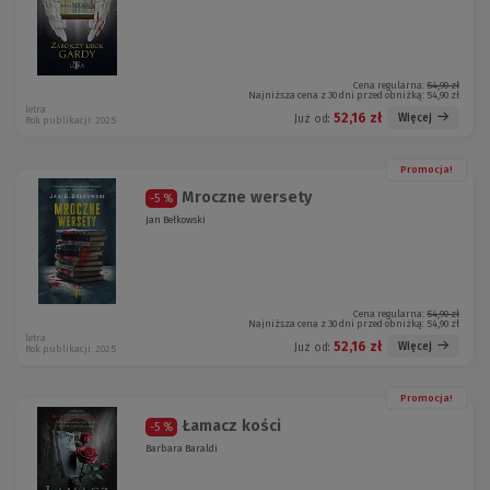
Cena regularna:
54,90 zł
Najniższa cena z 30 dni przed obniżką:
54,90 zł
letra
52,16 zł
Więcej
Już od:
Rok publikacji: 2025
Promocja!
Mroczne wersety
-5 %
Jan Bełkowski
Cena regularna:
54,90 zł
Najniższa cena z 30 dni przed obniżką:
54,90 zł
letra
52,16 zł
Więcej
Już od:
Rok publikacji: 2025
Promocja!
Łamacz kości
-5 %
Barbara Baraldi