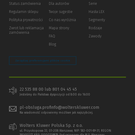
Status zamówienia
Dla autorów
(Nowe
(Link
Serie
okno)
do
Regulamin sklepu
Twoje sugestie
Hasła LEX
innej
strony)
Polityka prywatności
(Nowe
(Link
Co nas wyróżnia
Segmenty
okno)
do
Zwrot lub reklamacja
Mapa strony
Rodzaje
innej
zamówienia
strony)
FAQ
Zawody
Blog
Zarządzaj preferencjami plików cookie
22 535 88 00 lub 801 04 45 45
Jesteśmy do Państwa dyspozycji od 8:00 do 16:00
pl-obsluga.profinfo@wolterskluwer.com
Na wiadomość odpowiemy możliwe jak najszybciej.
Wolters Kluwer Polska Sp. z o.o.
ul. Przyokopowa 33, 01-208 Warszawa; NIP: 583-001-89-31, REGON: