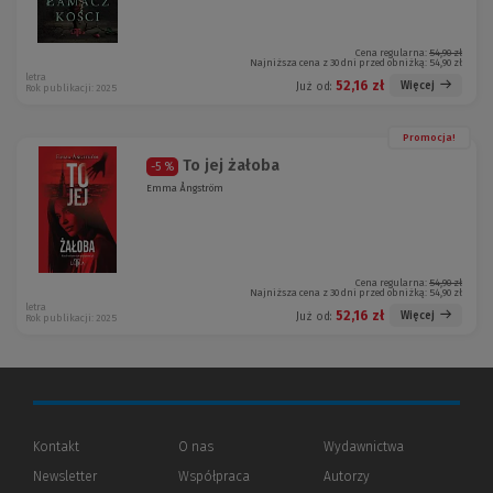
Cena regularna:
54,90 zł
Najniższa cena z 30 dni przed obniżką:
54,90 zł
letra
52,16 zł
Więcej
Już od:
Rok publikacji: 2025
Promocja!
To jej żałoba
-5 %
Emma Ångström
Cena regularna:
54,90 zł
Najniższa cena z 30 dni przed obniżką:
54,90 zł
letra
52,16 zł
Więcej
Już od:
Rok publikacji: 2025
Kontakt
O nas
Wydawnictwa
Newsletter
Współpraca
Autorzy