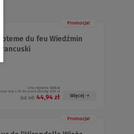
Promocja!
Bapteme du feu Wiedźmin
francuski
Cena regularna:
47,30 zł
iższa cena z 30 dni przed obniżką:
47,30 zł
Więcej
44,94 zł
Już od:
Promocja!