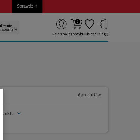
0
ukiwanie
ansowane
Rejestracja
Koszyk
Ulubione
Zaloguj
6 produktów
roduktu