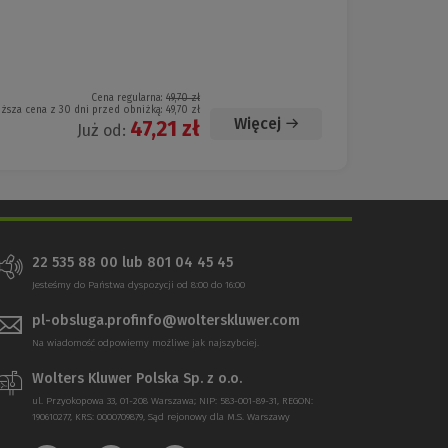
Cena regularna:
49,70 zł
iższa cena z 30 dni przed obniżką:
49,70 zł
Więcej
47,21 zł
Już od:
22 535 88 00 lub 801 04 45 45
Jesteśmy do Państwa dyspozycji od 8:00 do 16:00
pl-obsluga.profinfo@wolterskluwer.com
Na wiadomość odpowiemy możliwe jak najszybciej.
Wolters Kluwer Polska Sp. z o.o.
ul. Przyokopowa 33, 01-208 Warszawa; NIP: 583-001-89-31, REGON:
190610277, KRS: 0000709879, Sąd rejonowy dla M.S. Warszawy