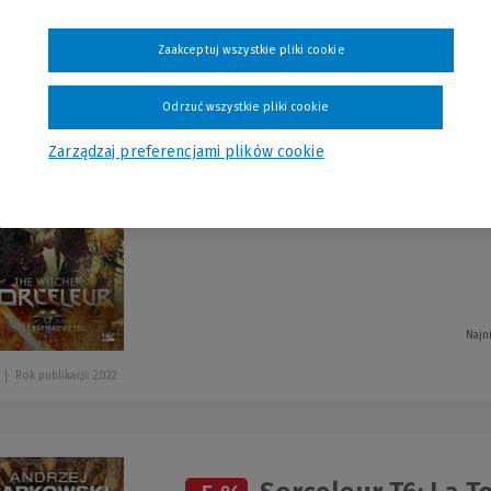
szystkie produkty
Zaakceptuj wszystkie pliki cookie
Odrzuć wszystkie pliki cookie
Sorceleur T5: Le 
-5 %
Zarządzaj preferencjami plików cookie
Chrzest Ognia przekład 
Andrzej Sapkowski
Najn
Rok publikacji: 2022