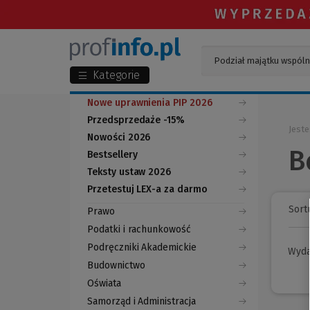
Kategorie
Nowe uprawnienia PIP 2026
Przedsprzedaże -15%
Jeste
Nowości 2026
B
Bestsellery
Teksty ustaw 2026
Przetestuj LEX-a za darmo
(Nowe
(Link
okno)
do
Sortu
Prawo
innej
strony)
Podatki i rachunkowość
Podręczniki Akademickie
Wyd
Budownictwo
Oświata
Samorząd i Administracja