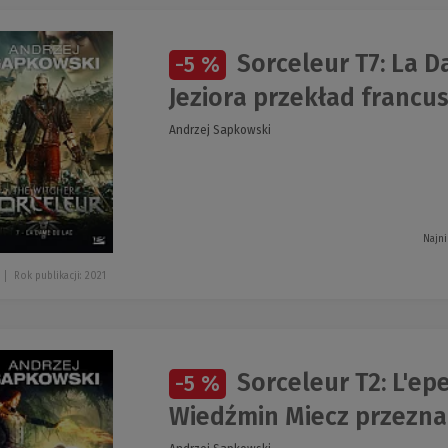
Sorceleur T7: La D
-5 %
Jeziora przekład francus
Andrzej Sapkowski
Najni
Rok publikacji: 2021
Sorceleur T2: L'ep
-5 %
Wiedźmin Miecz przezna