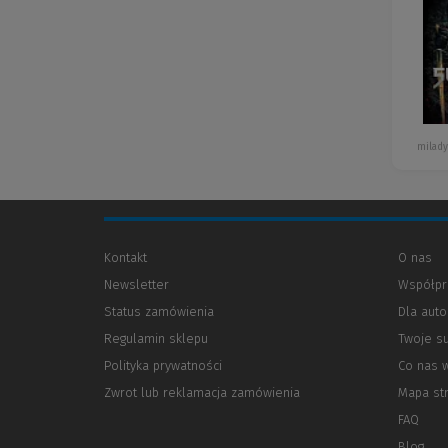
milady
Kontakt
O nas
Newsletter
Współpr
Status zamówienia
Dla aut
Regulamin sklepu
Twoje s
Polityka prywatności
(Nowe
(Link
Co nas 
okno)
do
Zwrot lub reklamacja zamówienia
Mapa st
innej
strony)
FAQ
Blog