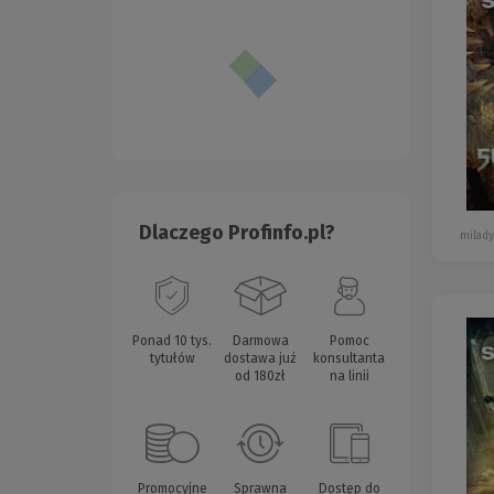
Dlaczego Profinfo.pl?
milady
Ponad 10 tys.
Darmowa
Pomoc
tytułów
dostawa już
konsultanta
od 180zł
na linii
Promocyjne
Sprawna
Dostęp do