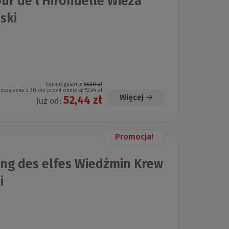
our de l'Hirondelle Wieża
ski
Cena regularna:
55,20 zł
iższa cena z 30 dni przed obniżką:
52,44 zł
Więcej
52,44 zł
Już od:
Promocja!
ang des elfes Wiedźmin Krew
i