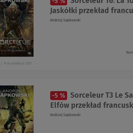
Sorceleur T6: La T
-5 %
Jaskółki przekład francu
Andrzej Sapkowski
Najn
Rok publikacji: 2021
Sorceleur T3 Le S
-5 %
Elfów przekład francusk
Andrzej Sapkowski