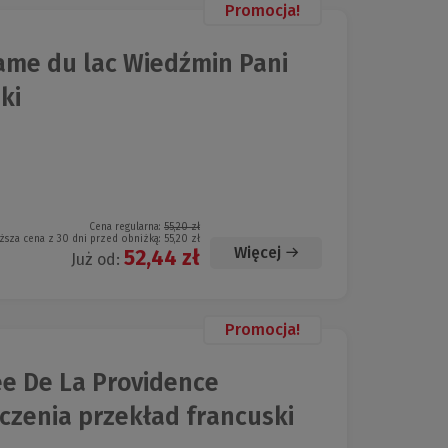
Promocja!
ame du lac Wiedźmin Pani
ki
Cena regularna:
55,20 zł
ższa cena z 30 dni przed obniżką:
55,20 zł
Więcej
52,44 zł
Już od:
Promocja!
ee De La Providence
czenia przekład francuski