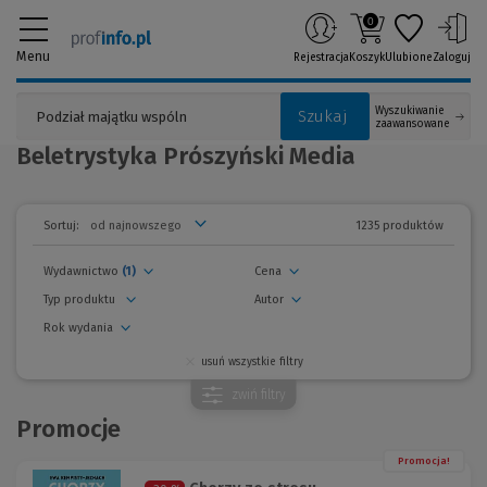
0
Menu
Rejestracja
Koszyk
Ulubione
Zaloguj
Wyszukiwanie
Szukaj
zaawansowane
Beletrystyka Prószyński Media
1235 produktów
Sortuj:
Wydawnictwo
(1)
Cena
Typ produktu
Autor
Rok wydania
usuń wszystkie filtry
zwiń
filtry
Promocje
Promocja!