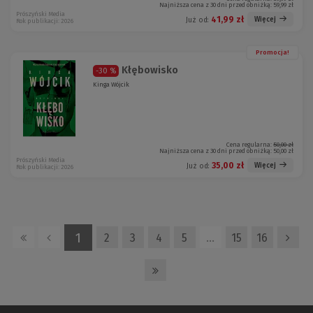
Najniższa cena z 30 dni przed obniżką:
59,99 zł
Prószyński Media
41,99 zł
Więcej
Już od:
Rok publikacji: 2026
Promocja!
Kłębowisko
-30 %
Kinga Wójcik
Cena regularna:
50,00 zł
Najniższa cena z 30 dni przed obniżką:
50,00 zł
Prószyński Media
35,00 zł
Więcej
Już od:
Rok publikacji: 2026
1
2
3
4
5
…
15
16