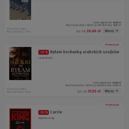
Cena regularna:
38,00 zł
Najniższa cena z 30 dni przed obniżką:
38,00 zł
Prószyński Media
26,60 zł
Więcej
Już od:
Rok publikacji: 2019
Promocja!
Byłam kochanką arabskich szejków
-30 %
Laila Shukri
Cena regularna:
45,00 zł
Najniższa cena z 30 dni przed obniżką:
45,00 zł
Prószyński Media
31,50 zł
Więcej
Już od:
Rok publikacji: 2025
Promocja!
Carrie
-30 %
Stephen King