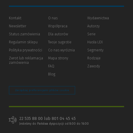
Kontakt
O nas
Wydawnictwa
Newsletter
Współpraca
Autorzy
Status zamówienia
Dla autorów
(Nowe
(Link
Serie
okno)
do
Regulamin sklepu
Twoje sugestie
Hasła LEX
innej
strony)
Polityka prywatności
(Nowe
(Link
Co nas wyróżnia
Segmenty
okno)
do
Zwrot lub reklamacja
Mapa strony
Rodzaje
innej
zamówienia
strony)
FAQ
Zawody
Blog
Zarządzaj preferencjami plików cookie
22 535 88 00 lub 801 04 45 45
Jesteśmy do Państwa dyspozycji od 8:00 do 16:00