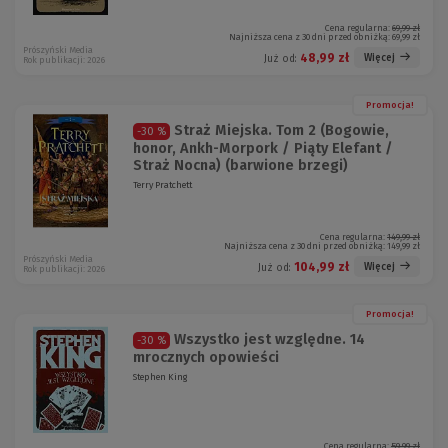
Cena regularna:
69,99 zł
Najniższa cena z 30 dni przed obniżką:
69,99 zł
Prószyński Media
48,99 zł
Więcej
Już od:
Rok publikacji: 2026
Promocja!
Straż Miejska. Tom 2 (Bogowie,
-30 %
honor, Ankh-Morpork / Piąty Elefant /
Straż Nocna) (barwione brzegi)
Terry Pratchett
Cena regularna:
149,99 zł
Najniższa cena z 30 dni przed obniżką:
149,99 zł
Prószyński Media
104,99 zł
Więcej
Już od:
Rok publikacji: 2026
Promocja!
Wszystko jest względne. 14
-30 %
mrocznych opowieści
Stephen King
Cena regularna:
59,99 zł