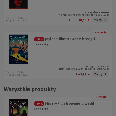
Cena regularna:
55,00 zł
Najniższa cena z 30 dni przed obniżką:
55,00 zł
Prószyński Media
38,50 zł
Więcej
Już od:
Rok publikacji: 2026
Promocja!
Joyland (ilustrowane brzegi)
-30 %
Stephen King
Cena regularna:
59,99 zł
Najniższa cena z 30 dni przed obniżką:
59,99 zł
Prószyński Media
41,99 zł
Więcej
Już od:
Rok publikacji: 2026
Wszystkie produkty
Promocja!
Misery (ilustrowane brzegi)
-30 %
Stephen King