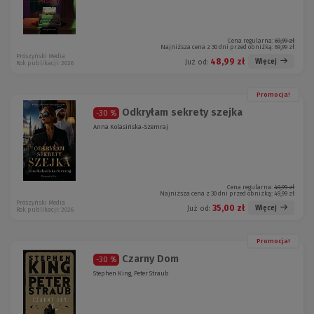
Cena regularna:
69,99 zł
Najniższa cena z 30 dni przed obniżką:
69,99 zł
Prószyński Media
48,99 zł
Więcej
Już od:
Rok publikacji: 2026
Promocja!
Odkryłam sekrety szejka
-30 %
Anna Kolasińska-Szemraj
Cena regularna:
49,99 zł
Najniższa cena z 30 dni przed obniżką:
49,99 zł
Prószyński Media
35,00 zł
Więcej
Już od:
Rok publikacji: 2026
Promocja!
Czarny Dom
-30 %
Stephen King, Peter Straub