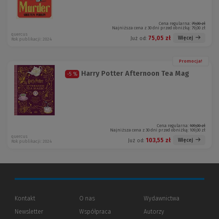
Cena regularna:
79,00 zł
Najniższa cena z 30 dni przed obniżką:
79,00 zł
quercus
75,05 zł
Więcej
Już od:
Rok publikacji: 2024
Promocja!
Harry Potter Afternoon Tea Mag
-5 %
Cena regularna:
109,00 zł
Najniższa cena z 30 dni przed obniżką:
109,00 zł
quercus
103,55 zł
Więcej
Już od:
Rok publikacji: 2024
Kontakt
O nas
Wydawnictwa
Newsletter
Współpraca
Autorzy