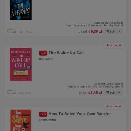
Cena regularna:
52,00 zł
Najniższa cena z 30 dni przed obniżką:
52,00 zł
quercus
49,39 zł
Więcej
Już od:
Rok publikacji: 2024
Promocja!
The Wake-Up Call
-5 %
Beth OLeary
Cena regularna:
51,00 zł
Najniższa cena z 30 dni przed obniżką:
51,00 zł
quercus
48,45 zł
Więcej
Już od:
Rok publikacji: 2024
Promocja!
How To Solve Your Own Murder
-5 %
Kristen Perrin