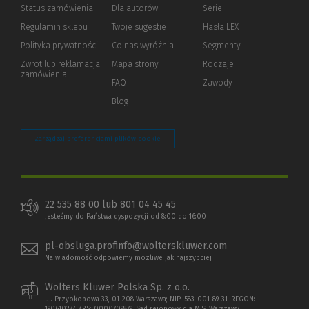
Status zamówienia
Dla autorów
(Nowe
(Link
Serie
okno)
do
Regulamin sklepu
Twoje sugestie
Hasła LEX
innej
strony)
Polityka prywatności
(Nowe
(Link
Co nas wyróżnia
Segmenty
okno)
do
Zwrot lub reklamacja
Mapa strony
Rodzaje
innej
zamówienia
strony)
FAQ
Zawody
Blog
Zarządzaj preferencjami plików cookie
22 535 88 00 lub 801 04 45 45
Jesteśmy do Państwa dyspozycji od 8:00 do 16:00
pl-obsluga.profinfo@wolterskluwer.com
Na wiadomość odpowiemy możliwe jak najszybciej.
Wolters Kluwer Polska Sp. z o.o.
ul. Przyokopowa 33, 01-208 Warszawa; NIP: 583-001-89-31, REGON: