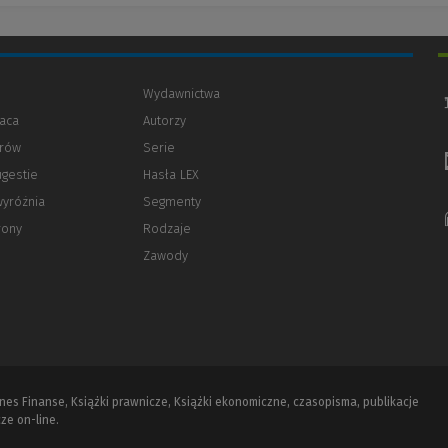
Wydawnictwa
aca
Autorzy
orów
(Nowe
(Link
Serie
okno)
do
ugestie
Hasła LEX
innej
strony)
wyróżnia
Segmenty
rony
Rodzaje
Zawody
iznes Finanse, Książki prawnicze, Książki ekonomiczne, czasopisma, publikacje
ze on-line.