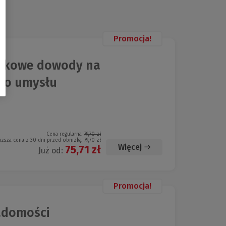
Promocja!
aukowe dowody na
go umysłu
Cena regularna:
79,70 zł
iższa cena z 30 dni przed obniżką:
79,70 zł
Więcej
75,71 zł
Już od:
Promocja!
adomości