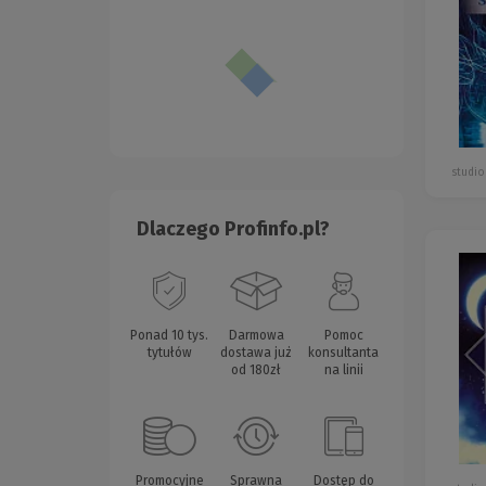
studio
Dlaczego Profinfo.pl?
Ponad 10 tys.
Darmowa
Pomoc
tytułów
dostawa już
konsultanta
od 180zł
na linii
Promocyjne
Sprawna
Dostęp do