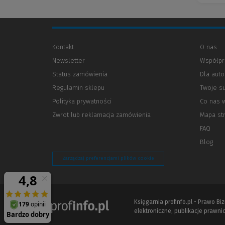
Kontakt
O nas
Newsletter
Współpr
Status zamówienia
Dla aut
Regulamin sklepu
Twoje s
Polityka prywatności
(Nowe
(Link
Co nas 
okno)
do
Zwrot lub reklamacja zamówienia
Mapa st
innej
strony)
FAQ
Blog
Zarządzaj preferencjami plików cookie
Księgarnia profinfo.pl - Prawo B
elektroniczne, publikacje prawnic