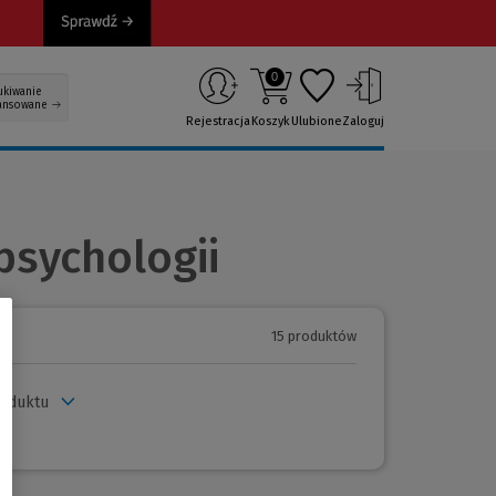
0
ukiwanie
ansowane
Rejestracja
Koszyk
Ulubione
Zaloguj
psychologii
15 produktów
roduktu