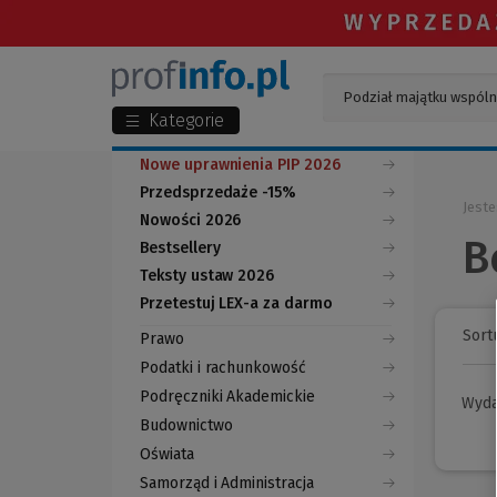
Kategorie
Nowe uprawnienia PIP 2026
Przedsprzedaże -15%
Jeste
Nowości 2026
B
Bestsellery
Teksty ustaw 2026
Przetestuj LEX-a za darmo
(Nowe
(Link
okno)
do
Sortu
Prawo
innej
strony)
Podatki i rachunkowość
Podręczniki Akademickie
Wyd
Budownictwo
Oświata
Samorząd i Administracja