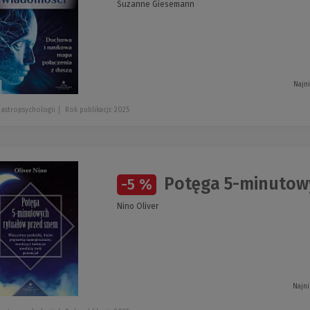
Suzanne Giesemann
Najn
 astropsychologii
Rok publikacji: 2025
Potęga 5-minutow
-5 %
Nino Oliver
Najni