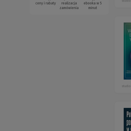
studio
ceny i rabaty
realizacja
ebooka w 5
zamówienia
minut
studio