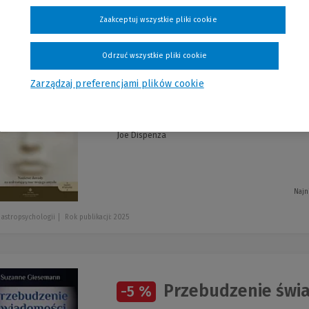
szystkie produkty
Zaakceptuj wszystkie pliki cookie
Odrzuć wszystkie pliki cookie
Zarządzaj preferencjami plików cookie
Efekt placebo. N
-5 %
uzdrawiającą moc twoje
Joe Dispenza
Najn
 astropsychologii
Rok publikacji: 2025
Przebudzenie świ
-5 %