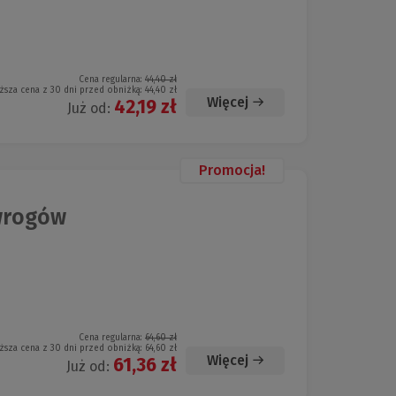
Cena regularna:
44,40 zł
ższa cena z 30 dni przed obniżką:
44,40 zł
Więcej
42,19 zł
Już od:
Promocja!
wrogów
Cena regularna:
64,60 zł
ższa cena z 30 dni przed obniżką:
64,60 zł
Więcej
61,36 zł
Już od: