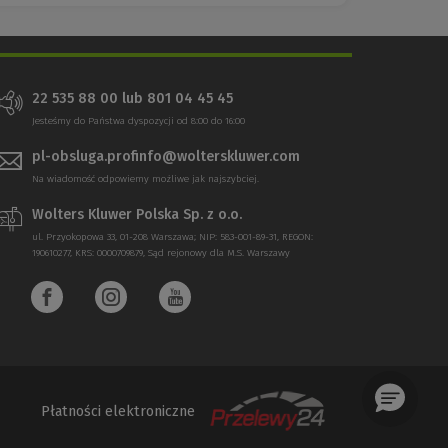
22 535 88 00 lub 801 04 45 45
Jesteśmy do Państwa dyspozycji od 8:00 do 16:00
pl-obsluga.profinfo@wolterskluwer.com
Na wiadomość odpowiemy możliwe jak najszybciej.
Wolters Kluwer Polska Sp. z o.o.
ul. Przyokopowa 33, 01-208 Warszawa; NIP: 583-001-89-31, REGON:
190610277, KRS: 0000709879, Sąd rejonowy dla M.S. Warszawy
Płatności elektroniczne
(Nowe
(Link
okno)
do