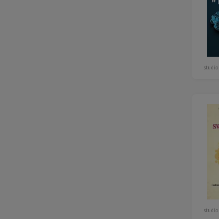
studio
studio