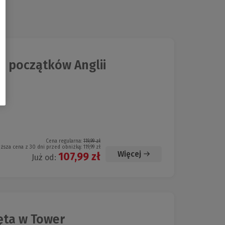
ia początków Anglii
Cena regularna:
119,99 zł
iższa cena z 30 dni przed obniżką:
119,99 zł
Więcej
107,99 zł
Już od:
żęta w Tower