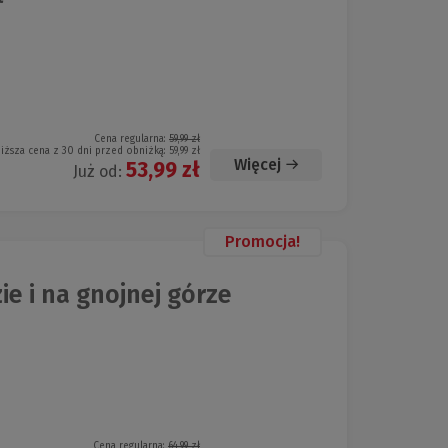
Cena regularna:
59,99 zł
iższa cena z 30 dni przed obniżką:
59,99 zł
Więcej
53,99 zł
Już od:
Promocja!
e i na gnojnej górze
Cena regularna:
64,99 zł