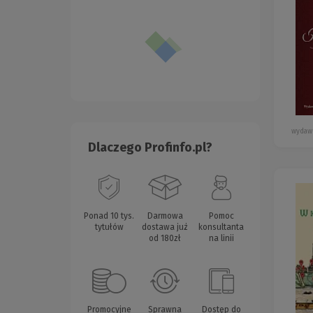
wydawn
Dlaczego Profinfo.pl?
Ponad 10 tys.
Darmowa
Pomoc
tytułów
dostawa już
konsultanta
od 180zł
na linii
Promocyjne
Sprawna
Dostęp do