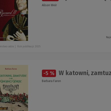
Alison Weir
Najn
ictwo astra
Rok publikacji: 2025
W katowni, zamtuzi
-5 %
Barbara Faron