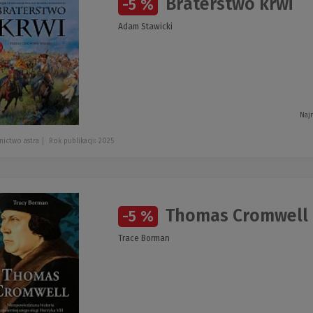
Braterstwo krwi
-5 %
Adam Stawicki
Naj
ictwo astra
Rok publikacji: 2025
Thomas Cromwell
-5 %
Trace Borman