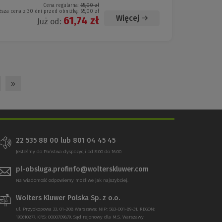
Cena regularna:
65,00 zł
ższa cena z 30 dni przed obniżką:
65,00 zł
Więcej
61,74 zł
Już od:
22 535 88 00 lub 801 04 45 45
Jesteśmy do Państwa dyspozycji od 8:00 do 16:00
pl-obsluga.profinfo@wolterskluwer.com
Na wiadomość odpowiemy możliwe jak najszybciej.
Wolters Kluwer Polska Sp. z o.o.
ul. Przyokopowa 33, 01-208 Warszawa; NIP: 583-001-89-31, REGON:
190610277, KRS: 0000709879, Sąd rejonowy dla M.S. Warszawy