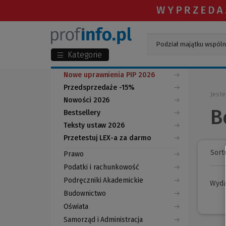
Kategorie
Nowe uprawnienia PIP 2026
Przedsprzedaże -15%
Jeste
Nowości 2026
B
Bestsellery
Teksty ustaw 2026
Przetestuj LEX-a za darmo
(Nowe
(Link
okno)
do
Sortu
Prawo
innej
strony)
Podatki i rachunkowość
Podręczniki Akademickie
Wyd
Budownictwo
Oświata
Samorząd i Administracja