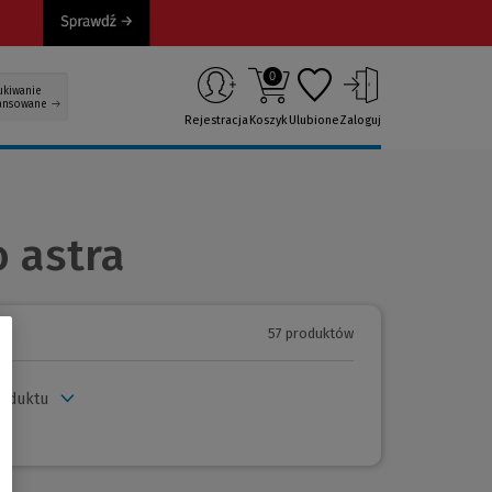
0
ukiwanie
ansowane
Rejestracja
Koszyk
Ulubione
Zaloguj
 astra
57 produktów
roduktu