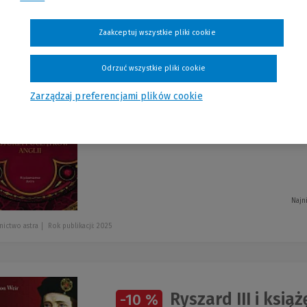
szystkie produkty
Zaakceptuj wszystkie pliki cookie
Odrzuć wszystkie pliki cookie
Anglosasi. Histor
-10 %
Zarządzaj preferencjami plików cookie
Marc Morris
Najn
ictwo astra
Rok publikacji: 2025
Ryszard III i ksią
-10 %