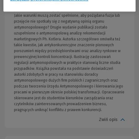
rynku? * Jakie zapisy porozumień, konieczne z biznesowego
punktu widzenia, nie będą sprzeczne z prawem konkurencji? *
Jakie warunki muszą zostać spełnione, aby pożądana fuzja lub
przejęcie nie spotkały się z negatywną opinią organu
antymonopolowego? Drugie wydanie publikacji zostało
uzupełnione o antymonopolową analizę rekomendacji
marketingowych Ph. Kotlera. Autorka szczegółowo omówiła też
takie kwestie, jak antykonkurencyjne znaczenie pionowych
porozumień między przedsiębiorstwami oraz analizy rynkowe w
prewencyjnej kontroli koncentracji. Ilustrację zastosowań
regulacji antymonopolowych w praktyce stanowią liczne studia
przypadków. Książka powstała na podstawie doświadczeń
autorki zdobytych w pracy na stanowisku doradcy
antymonopolowego dużych firm polskich i zagranicznych oraz
podczas tworzenia Urzędu Antymonopolowego i kierowania jego
pracami w pierwszym okresie polskiej transformacji. Opracowanie
skierowane jest do studentów kierunków zarządzania oraz
czytelników zainteresowanych prowadzeniem biznesu,
pragnących uniknąć konfliktu z prawem konkurencji.
Zwiń opis