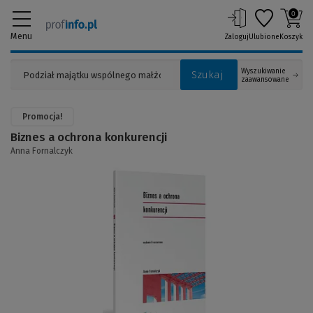
0
Menu
Zaloguj
Ulubione
Koszyk
Wyszukiwanie
Szukaj
zaawansowane
Promocja!
Biznes a ochrona konkurencji
Anna Fornalczyk
(Link
do
innej
strony)