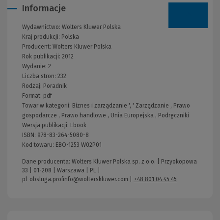
Informacje
Wydawnictwo:
Wolters Kluwer Polska
Kraj produkcji: Polska
Producent:
Wolters Kluwer Polska
Rok publikacji:
2012
Wydanie:
2
Liczba stron:
232
Rodzaj:
Poradnik
Format:
pdf
Towar w kategorii:
Biznes i zarządzanie
', '
Zarządzanie
,
Prawo
gospodarcze
,
Prawo handlowe
,
Unia Europejska
,
Podręczniki
Wersja publikacji:
Ebook
ISBN:
978-83-264-5080-8
Kod towaru:
EBO-1253 W02P01
Dane producenta: Wolters Kluwer Polska sp. z o.o. | Przyokopowa
33 | 01-208 | Warszawa | PL |
pl-obsluga.profinfo@wolterskluwer.com
|
+48 801 04 45 45