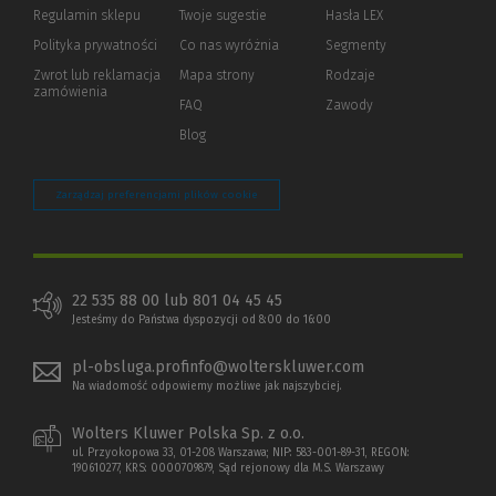
okno)
do
Regulamin sklepu
Twoje sugestie
Hasła LEX
innej
strony)
Polityka prywatności
(Nowe
(Link
Co nas wyróżnia
Segmenty
okno)
do
Zwrot lub reklamacja
Mapa strony
Rodzaje
innej
zamówienia
strony)
FAQ
Zawody
Blog
Zarządzaj preferencjami plików cookie
22 535 88 00 lub 801 04 45 45
Jesteśmy do Państwa dyspozycji od 8:00 do 16:00
pl-obsluga.profinfo@wolterskluwer.com
Na wiadomość odpowiemy możliwe jak najszybciej.
Wolters Kluwer Polska Sp. z o.o.
ul. Przyokopowa 33, 01-208 Warszawa; NIP: 583-001-89-31, REGON:
190610277, KRS: 0000709879, Sąd rejonowy dla M.S. Warszawy