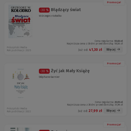
Promocja!
Błądzący świat
-30 %
W.Grzegorz Kołodko
Cena regularna:
59,00 zł
Najniższa cena z 30 dni przed obniżką:
59,00 zł
Prószyński Media
41,30 zł
Więcej
Już od:
Rok publikacji: 2025
Promocja!
Żyć jak Mały Książę
-30 %
Stéphane Garnier
Cena regularna:
39,99 zł
Najniższa cena z 30 dni przed obniżką:
31,99 zł
Prószyński Media
27,99 zł
Więcej
Już od:
Rok publikacji: 2022
Promocja!