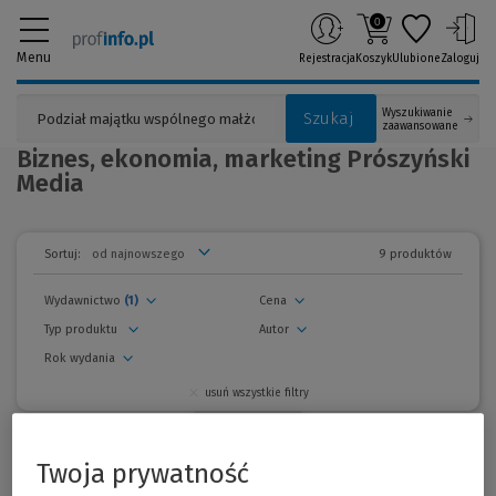
0
Menu
Rejestracja
Koszyk
Ulubione
Zaloguj
Wyszukiwanie
Szukaj
zaawansowane
Biznes, ekonomia, marketing Prószyński
Media
9 produktów
Sortuj:
Wydawnictwo
(1)
Cena
Typ produktu
Autor
Rok wydania
usuń wszystkie filtry
zwiń
filtry
Promocje
Twoja prywatność
Promocja!