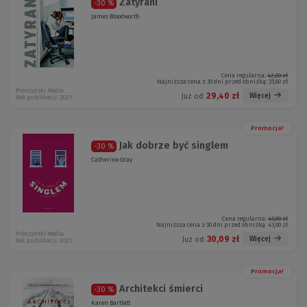
Zatyrani
-30 %
James Bloodworth
Cena regularna:
42,00 zł
Najniższa cena z 30 dni przed obniżką:
33,60 zł
Prószyński Media
29,40 zł
Więcej
Już od:
Rok publikacji: 2021
Promocja!
Jak dobrze być singlem
-30 %
Catherine Gray
Cena regularna:
43,00 zł
Najniższa cena z 30 dni przed obniżką:
43,00 zł
Prószyński Media
30,09 zł
Więcej
Już od:
Rok publikacji: 2021
Promocja!
Architekci śmierci
-30 %
Karen Bartlett