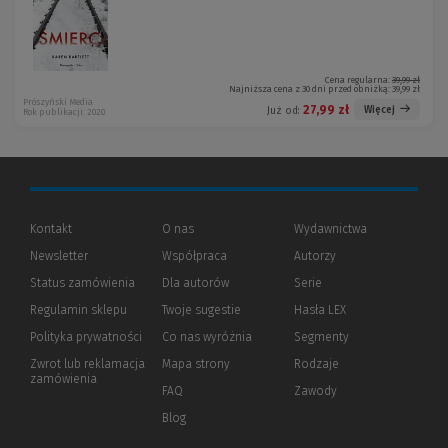
Cena regularna:
39,99 zł
Najniższa cena z 30 dni przed obniżką:
39,99 zł
Prószyński Media
27,99 zł
Więcej
Już od:
Rok publikacji: 2020
Kontakt
O nas
Wydawnictwa
Newsletter
Współpraca
Autorzy
Status zamówienia
Dla autorów
(Nowe
(Link
Serie
okno)
do
Regulamin sklepu
Twoje sugestie
Hasła LEX
innej
strony)
Polityka prywatności
(Nowe
(Link
Co nas wyróżnia
Segmenty
okno)
do
Zwrot lub reklamacja
Mapa strony
Rodzaje
innej
zamówienia
strony)
FAQ
Zawody
Blog