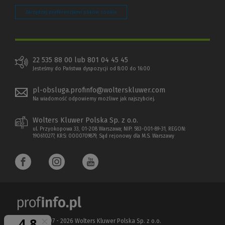
Zarządzaj preferencjami plików cookie
22 535 88 00 lub 801 04 45 45
Jesteśmy do Państwa dyspozycji od 8:00 do 16:00
pl-obsluga.profinfo@wolterskluwer.com
Na wiadomość odpowiemy możliwe jak najszybciej.
Wolters Kluwer Polska Sp. z o.o.
ul. Przyokopowa 33, 01-208 Warszawa; NIP: 583-001-89-31, REGON:
190610277, KRS: 0000709879, Sąd rejonowy dla M.S. Warszawy
Copyright 1997 - 2026 Wolters Kluwer Polska Sp. z o.o.