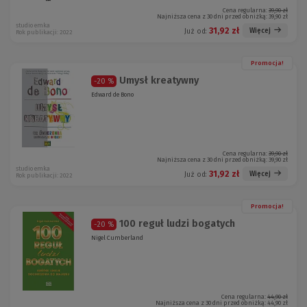
Cena regularna:
39,90 zł
Najniższa cena z 30 dni przed obniżką:
39,90 zł
studio emka
31,92 zł
Więcej
Już od:
Rok publikacji: 2022
Promocja!
Umysł kreatywny
-20 %
Edward de Bono
Cena regularna:
39,90 zł
Najniższa cena z 30 dni przed obniżką:
39,90 zł
studio emka
31,92 zł
Więcej
Już od:
Rok publikacji: 2022
Promocja!
100 reguł ludzi bogatych
-20 %
Nigel Cumberland
Cena regularna:
44,90 zł
Najniższa cena z 30 dni przed obniżką:
44,90 zł