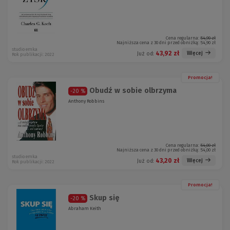
Cena regularna:
54,90 zł
Najniższa cena z 30 dni przed obniżką:
54,90 zł
studio emka
43,92 zł
Więcej
Już od:
Rok publikacji: 2022
Promocja!
Obudź w sobie olbrzyma
-20 %
Anthony Robbins
Cena regularna:
54,00 zł
Najniższa cena z 30 dni przed obniżką:
54,00 zł
studio emka
43,20 zł
Więcej
Już od:
Rok publikacji: 2022
Promocja!
Skup się
-20 %
Abraham Keith