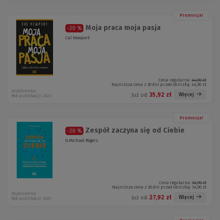
Promocja!
Moja praca moja pasja
-20 %
Cal Newport
Cena regularna:
44,90 zł
Najniższa cena z 30 dni przed obniżką:
44,90 zł
studio emka
35,92 zł
Więcej
Już od:
Rok publikacji: 2021
Promocja!
Zespół zaczyna się od Ciebie
-20 %
G.Michael Rogers
Cena regularna:
34,90 zł
Najniższa cena z 30 dni przed obniżką:
34,90 zł
studio emka
27,92 zł
Więcej
Już od:
Rok publikacji: 2021