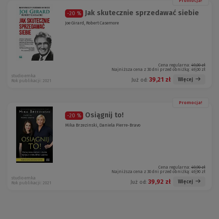
Promocja!
Jak skutecznie sprzedawać siebie
-20 %
Joe Girard, Robert Casemore
Cena regularna:
49,00 zł
Najniższa cena z 30 dni przed obniżką:
49,00 zł
studio emka
39,21 zł
Więcej
Już od:
Rok publikacji: 2021
Promocja!
Osiągnij to!
-20 %
Mika Brzezinski, Daniela Pierre-Bravo
Cena regularna:
49,90 zł
Najniższa cena z 30 dni przed obniżką:
49,90 zł
studio emka
39,92 zł
Więcej
Już od:
Rok publikacji: 2021