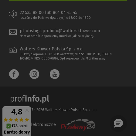
22 535 88 00 lub 801 04 45 45
Jesteśmy do Państwa dyspozycji od 8:00 do 16:00
pl-obsluga.profinfo@wolterskluwer.com
Na wiadomość odpowiemy możliwe jak najszybciej.
Wolters Kluwer Polska Sp. z o.o.
ul. Przyokopowa 33, 01-208 Warszawa; NIP: 583-001-89-31, REGON:
190610277, KRS: 0000709879, Sąd rejonowy dla M.S. Warszawy
Copyright 1997 - 2026 Wolters Kluwer Polska Sp. z o.o.
Płatności elektroniczne
(Nowe
(Link
okno)
do