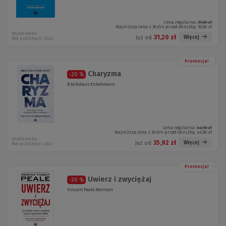
Cena regularna:
39,00 zł
Najniższa cena z 30 dni przed obniżką:
39,00 zł
studio emka
31,20 zł
Więcej
Już od:
Rok publikacji: 2022
Promocja!
Charyzma
-20 %
B.Nikolaus Enkelmann
Cena regularna:
44,90 zł
Najniższa cena z 30 dni przed obniżką:
44,90 zł
studio emka
35,92 zł
Więcej
Już od:
Rok publikacji: 2022
Promocja!
Uwierz i zwyciężaj
-20 %
Vincent Peale Norman