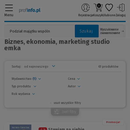
0
Menu
Rejestracja
Koszyk
Ulubione
Zaloguj
Wyszukiwanie
Szukaj
zaawansowane
Biznes, ekonomia, marketing studio
emka
61 produktów
Sortuj:
Wydawnictwo
(1)
Cena
Typ produktu
Autor
Rok wydania
usuń wszystkie filtry
zwiń
filtry
Promocja!
Stawiam na siebie
-5 %