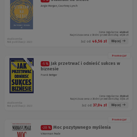
Angie Morgan, Courtney Lynch
Cena regularna:
49,00 zł
Najniższa cena z 30 dni przed obniżką:
49,00 zł
studio emka
46,56 zł
Więcej
Już od:
Rok publikacji: 2023
Promocja!
Jak przetrwać i odnieść sukces w
-5 %
biznesie
Frank Bettger
Cena regularna:
39,00 zł
Najniższa cena z 30 dni przed obniżką:
37,04 zł
studio emka
37,04 zł
Więcej
Już od:
Rok publikacji: 2023
Promocja!
Moc pozytywnego myślenia
-20 %
V.Norman Peale