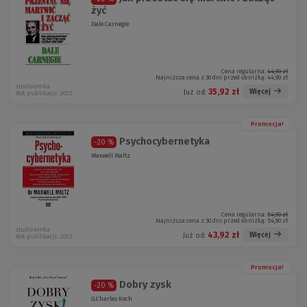
żyć
Dale Carnegie
Cena regularna:
44,90 zł
Najniższa cena z 30 dni przed obniżką:
44,90 zł
studio emka
35,92 zł
Więcej
Już od:
Rok publikacji: 2022
Promocja!
Psychocybernetyka
-20 %
Maxwell Maltz
Cena regularna:
54,90 zł
Najniższa cena z 30 dni przed obniżką:
54,90 zł
studio emka
43,92 zł
Więcej
Już od:
Rok publikacji: 2022
Promocja!
Dobry zysk
-20 %
G.Charles Koch