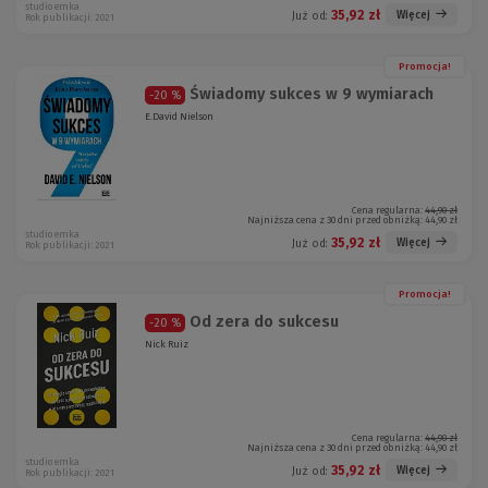
studio emka
35,92 zł
Więcej
Już od:
Rok publikacji: 2021
Promocja!
Świadomy sukces w 9 wymiarach
-20 %
E.David Nielson
Cena regularna:
44,90 zł
Najniższa cena z 30 dni przed obniżką:
44,90 zł
studio emka
35,92 zł
Więcej
Już od:
Rok publikacji: 2021
Promocja!
Od zera do sukcesu
-20 %
Nick Ruiz
Cena regularna:
44,90 zł
Najniższa cena z 30 dni przed obniżką:
44,90 zł
studio emka
35,92 zł
Więcej
Już od:
Rok publikacji: 2021