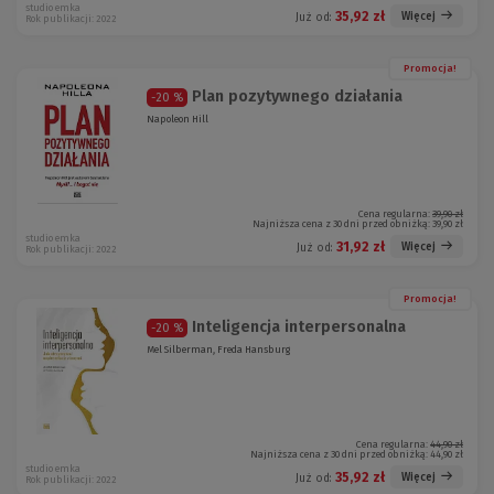
studio emka
35,92 zł
Więcej
Już od:
Rok publikacji: 2022
Promocja!
Plan pozytywnego działania
-20 %
Napoleon Hill
Cena regularna:
39,90 zł
Najniższa cena z 30 dni przed obniżką:
39,90 zł
studio emka
31,92 zł
Więcej
Już od:
Rok publikacji: 2022
Promocja!
Inteligencja interpersonalna
-20 %
Mel Silberman, Freda Hansburg
Cena regularna:
44,90 zł
Najniższa cena z 30 dni przed obniżką:
44,90 zł
studio emka
35,92 zł
Więcej
Już od:
Rok publikacji: 2022