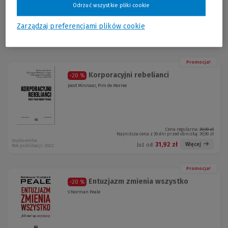
Odrzuć wszystkie pliki cookie
Cena regularna:
39,00 zł
Zarządzaj preferencjami plików cookie
Najniższa cena z 30 dni przed obniżką:
39,00 zł
studio emka
31,20 zł
Więcej
Już od:
Rok publikacji: 2022
Promocja!
Korporacyjni rebelianci
-20 %
Joost Minnaar, Pim de Morree
Cena regularna:
39,90 zł
Najniższa cena z 30 dni przed obniżką:
39,90 zł
studio emka
31,92 zł
Więcej
Już od:
Rok publikacji: 2022
Promocja!
Entuzjazm zmienia wszystko
-20 %
V.Norman Peale