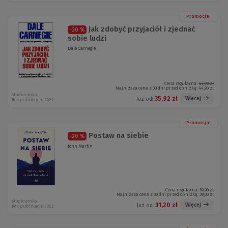
Promocja!
Jak zdobyć przyjaciół i zjednać
-20 %
sobie ludzi
Dale Carnegie
Cena regularna:
44,90 zł
Najniższa cena z 30 dni przed obniżką:
44,90 zł
studio emka
35,92 zł
Więcej
Już od:
Rok publikacji: 2022
Promocja!
Postaw na siebie
-20 %
John Martin
Cena regularna:
39,00 zł
Najniższa cena z 30 dni przed obniżką:
39,00 zł
studio emka
31,20 zł
Więcej
Już od:
Rok publikacji: 2022