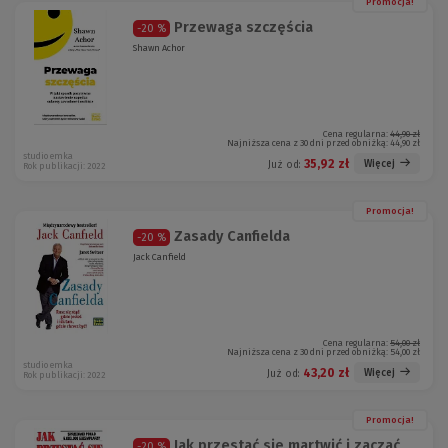
Promocja!
Przewaga szczęścia
-20 %
Shawn Achor
Cena regularna:
44,90 zł
Najniższa cena z 30 dni przed obniżką:
44,90 zł
studio emka
35,92 zł
Więcej
Już od:
Rok publikacji: 2022
Promocja!
Zasady Canfielda
-20 %
Jack Canfield
Cena regularna:
54,00 zł
Najniższa cena z 30 dni przed obniżką:
54,00 zł
studio emka
43,20 zł
Więcej
Już od:
Rok publikacji: 2022
Promocja!
Jak przestać się martwić i zacząć
-20 %