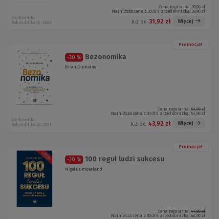
Cena regularna:
39,90 zł
Najniższa cena z 30 dni przed obniżką:
39,90 zł
studio emka
31,92 zł
Więcej
Już od:
Rok publikacji: 2022
Promocja!
Bezonomika
-20 %
Brian Dumaine
Cena regularna:
54,90 zł
Najniższa cena z 30 dni przed obniżką:
54,90 zł
studio emka
43,92 zł
Więcej
Już od:
Rok publikacji: 2021
Promocja!
100 reguł ludzi sukcesu
-20 %
Nigel Cumberland
Cena regularna:
44,90 zł
Najniższa cena z 30 dni przed obniżką:
44,90 zł