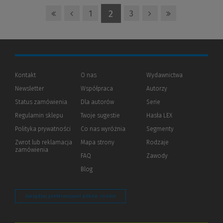
2
1
3
Kontakt
O nas
Wydawnictwa
Newsletter
Współpraca
Autorzy
Status zamówienia
Dla autorów
(Nowe
(Link
Serie
okno)
do
Regulamin sklepu
Twoje sugestie
Hasła LEX
innej
strony)
Polityka prywatności
(Nowe
(Link
Co nas wyróżnia
Segmenty
okno)
do
Zwrot lub reklamacja
Mapa strony
Rodzaje
innej
zamówienia
strony)
FAQ
Zawody
Blog
Zarządzaj preferencjami plików cookie