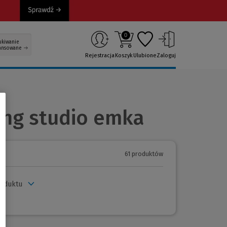
0
ukiwanie
ansowane
Rejestracja
Koszyk
Ulubione
Zaloguj
ing studio emka
61 produktów
roduktu