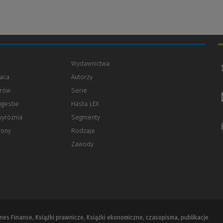
Wydawnictwa
aca
Autorzy
orów
(Nowe
(Link
Serie
okno)
do
ugestie
Hasła LEX
innej
strony)
wyróżnia
Segmenty
rony
Rodzaje
Zawody
iznes Finanse, Książki prawnicze, Książki ekonomiczne, czasopisma, publikacje