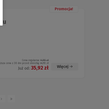
Promocja!
esu
Cena regularna:
44,90 zł
iższa cena z 30 dni przed obniżką:
44,90 zł
Więcej
35,92 zł
Już od: