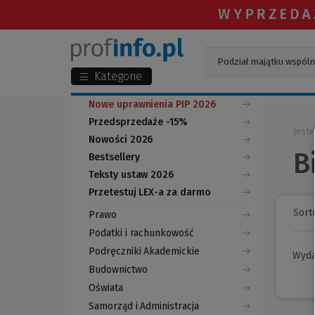
Kategorie
Nowe uprawnienia PIP 2026
Przedsprzedaże -15%
Jeste
Nowości 2026
B
Bestsellery
Teksty ustaw 2026
Przetestuj LEX-a za darmo
(Nowe
(Link
okno)
do
Sortu
Prawo
innej
strony)
Podatki i rachunkowość
Podręczniki Akademickie
Wyd
Budownictwo
Oświata
Samorząd i Administracja