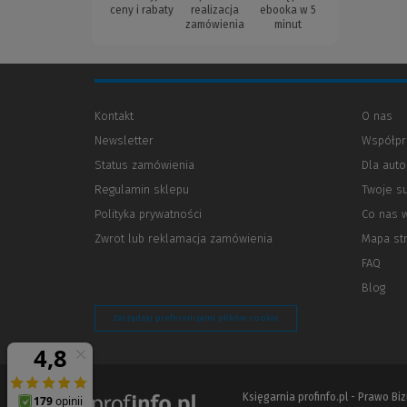
ceny i rabaty
realizacja
ebooka w 5
zamówienia
minut
Kontakt
O nas
Newsletter
Współpr
Status zamówienia
Dla aut
Regulamin sklepu
Twoje s
Polityka prywatności
(Nowe
(Link
Co nas 
okno)
do
Zwrot lub reklamacja zamówienia
Mapa st
innej
strony)
FAQ
Blog
Zarządzaj preferencjami plików cookie
Księgarnia profinfo.pl - Prawo B