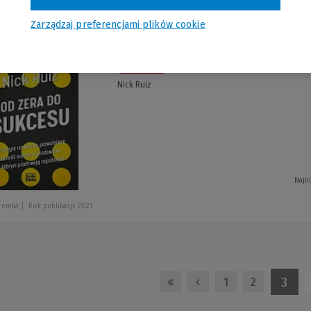
Zarządzaj preferencjami plików cookie
Od zera do sukc
-20 %
Nick Ruiz
Najn
o emka
Rok publikacji: 2021
3
1
2