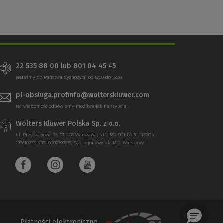
22 535 88 00 lub 801 04 45 45
Jesteśmy do Państwa dyspozycji od 8:00 do 16:00
pl-obsluga.profinfo@wolterskluwer.com
Na wiadomość odpowiemy możliwe jak najszybciej.
Wolters Kluwer Polska Sp. z o.o.
ul. Przyokopowa 33, 01-208 Warszawa; NIP: 583-001-89-31, REGON:
190610277, KRS: 0000709879, Sąd rejonowy dla M.S. Warszawy
Płatności elektroniczne