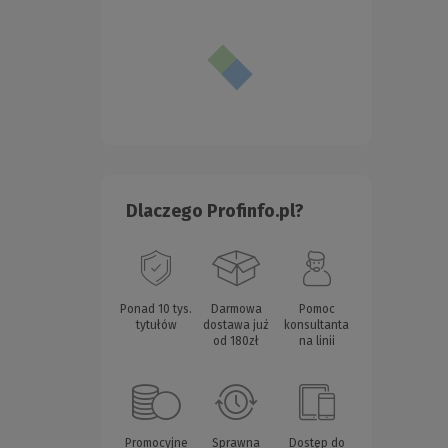
Dlaczego Profinfo.pl?
Ponad 10 tys.
Darmowa
Pomoc
tytułów
dostawa już
konsultanta
od 180zł
na linii
Promocyjne
Sprawna
Dostęp do