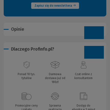
Zapisz się do newslettera
Opinie
Dlaczego Profinfo.pl?
Ponad 10 tys.
Darmowa
Czat online z
tytułów
dostawa już od
konsultantem
180zł
Promocyjne ceny
Sprawna
Dostęp do
i rabaty
realizacja
ebooka w 5 minut