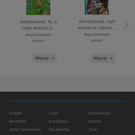
Konstytucja, czyli
Dojrzewanie. To, o
mrówcza robota....
czym dorośli Ci...
Boguś Janiszewski
Boguś Janiszewski
publicat
publicat
Więcej
Więcej
Kontakt
O nas
Wydawnictwa
Newsletter
Współpraca
Autorzy
Status zamówienia
Dla autorów
(Nowe
(Link
Serie
okno)
do