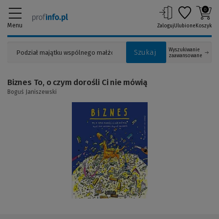
0
Menu
Zaloguj
Ulubione
Koszyk
Wyszukiwanie
Szukaj
zaawansowane
Biznes To, o czym dorośli Ci nie mówią
Boguś Janiszewski
(Link
do
innej
strony)