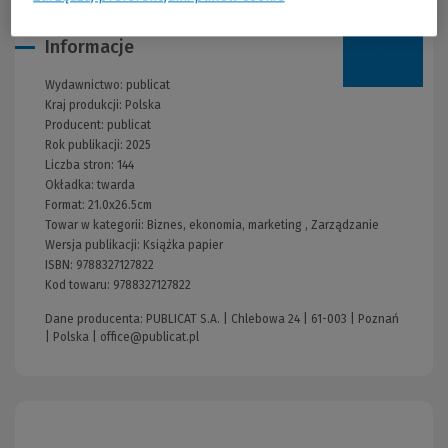
Informacje
Wydawnictwo:
publicat
Kraj produkcji: Polska
Producent:
publicat
Rok publikacji:
2025
Liczba stron:
144
Okładka:
twarda
Format:
21.0x26.5cm
Towar w kategorii:
Biznes, ekonomia, marketing
,
Zarządzanie
Wersja publikacji:
Książka papier
ISBN:
9788327127822
Kod towaru:
9788327127822
Dane producenta: PUBLICAT S.A. | Chlebowa 24 | 61-003 | Poznań
| Polska |
office@publicat.pl