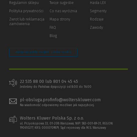
Regulamin sklepu
Twoje sugestie
Hasła LEX
innej
strony)
Polityka prywatności
(Nowe
(Link
Co nas wyróżnia
Segmenty
okno)
do
Zwrot lub reklamacja
Mapa strony
Rodzaje
innej
zamówienia
strony)
FAQ
Zawody
Blog
Zarządzaj preferencjami plików cookie
22 535 88 00 lub 801 04 45 45
Jesteśmy do Państwa dyspozycji od 8:00 do 16:00
pl-obsluga.profinfo@wolterskluwer.com
Na wiadomość odpowiemy możliwe jak najszybciej.
Wolters Kluwer Polska Sp. z o.o.
ul. Przyokopowa 33, 01-208 Warszawa; NIP: 583-001-89-31, REGON:
190610277, KRS: 0000709879, Sąd rejonowy dla M.S. Warszawy