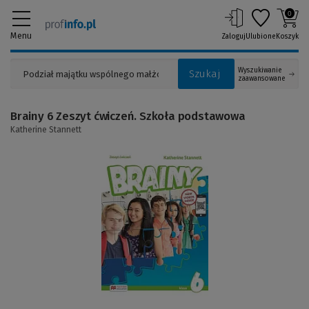
0
Menu
Zaloguj
Ulubione
Koszyk
Wyszukiwanie
Szukaj
zaawansowane
Brainy 6 Zeszyt ćwiczeń. Szkoła podstawowa
Katherine Stannett
(Link
do
innej
strony)