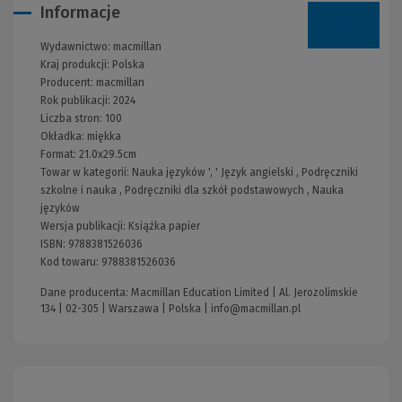
Informacje
Wydawnictwo:
macmillan
Kraj produkcji: Polska
Producent:
macmillan
Rok publikacji:
2024
Liczba stron:
100
Okładka:
miękka
Format:
21.0x29.5cm
Towar w kategorii:
Nauka języków
', '
Język angielski
,
Podręczniki
szkolne i nauka
,
Podręczniki dla szkół podstawowych
,
Nauka
języków
Wersja publikacji:
Książka papier
ISBN:
9788381526036
Kod towaru:
9788381526036
Dane producenta: Macmillan Education Limited | Al. Jerozolimskie
134 | 02-305 | Warszawa | Polska |
info@macmillan.pl