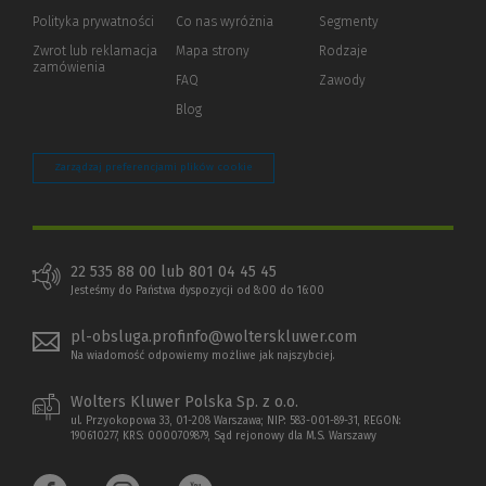
strony)
Polityka prywatności
(Nowe
(Link
Co nas wyróżnia
Segmenty
okno)
do
Zwrot lub reklamacja
Mapa strony
Rodzaje
innej
zamówienia
strony)
FAQ
Zawody
Blog
Zarządzaj preferencjami plików cookie
22 535 88 00 lub 801 04 45 45
Jesteśmy do Państwa dyspozycji od 8:00 do 16:00
pl-obsluga.profinfo@wolterskluwer.com
Na wiadomość odpowiemy możliwe jak najszybciej.
Wolters Kluwer Polska Sp. z o.o.
ul. Przyokopowa 33, 01-208 Warszawa; NIP: 583-001-89-31, REGON:
190610277, KRS: 0000709879, Sąd rejonowy dla M.S. Warszawy