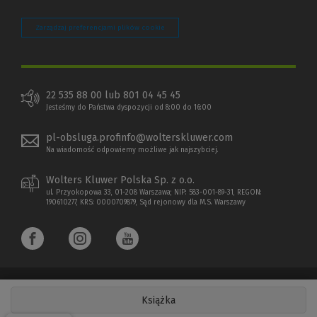
Zarządzaj preferencjami plików cookie
22 535 88 00 lub 801 04 45 45
Jesteśmy do Państwa dyspozycji od 8:00 do 16:00
pl-obsluga.profinfo@wolterskluwer.com
Na wiadomość odpowiemy możliwe jak najszybciej.
Wolters Kluwer Polska Sp. z o.o.
ul. Przyokopowa 33, 01-208 Warszawa; NIP: 583-001-89-31, REGON:
190610277, KRS: 0000709879, Sąd rejonowy dla M.S. Warszawy
Książka