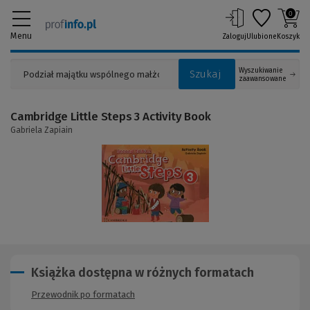
0
Menu
Zaloguj
Ulubione
Koszyk
Wyszukiwanie
Szukaj
zaawansowane
Cambridge Little Steps 3 Activity Book
Gabriela Zapiain
(Link
do
innej
strony)
Książka dostępna w różnych formatach
Przewodnik po formatach