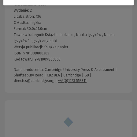
Rok publikacji:
2025
Wydanie:
2
Liczba stron:
136
Okładka:
miękka
Format:
30.0x21.0cm
Towar w kategorii:
Książki dla dzieci
,
Nauka języków
,
Nauka
języków
', '
Język angielski
Wersja publikacji:
Książka papier
ISBN:
9781009800365
Kod towaru:
9781009800365
Dane producenta: Cambridge University Press & Assessment |
Shaftesbury Road | CB2 8EA | Cambridge | GB |
directcs@cambridge.org
|
+44(0)1223 553311