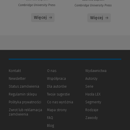
Cambridge University Press
Cambridge University Press
Więcej
Więcej
Kontakt
O nas
Wydawnictwa
Newsletter
Współpraca
Autorzy
Status zamówienia
Dla autorów
(Nowe
(Link
Serie
okno)
do
Regulamin sklepu
Twoje sugestie
Hasła LEX
innej
strony)
Polityka prywatności
(Nowe
(Link
Co nas wyróżnia
Segmenty
okno)
do
Zwrot lub reklamacja
Mapa strony
Rodzaje
innej
zamówienia
strony)
FAQ
Zawody
Blog