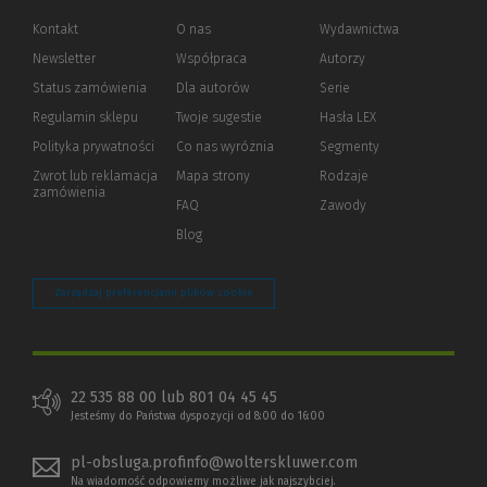
Kontakt
O nas
Wydawnictwa
Newsletter
Współpraca
Autorzy
Status zamówienia
Dla autorów
(Nowe
(Link
Serie
okno)
do
Regulamin sklepu
Twoje sugestie
Hasła LEX
innej
strony)
Polityka prywatności
(Nowe
(Link
Co nas wyróżnia
Segmenty
okno)
do
Zwrot lub reklamacja
Mapa strony
Rodzaje
innej
zamówienia
strony)
FAQ
Zawody
Blog
Zarządzaj preferencjami plików cookie
22 535 88 00 lub 801 04 45 45
Jesteśmy do Państwa dyspozycji od 8:00 do 16:00
pl-obsluga.profinfo@wolterskluwer.com
Na wiadomość odpowiemy możliwe jak najszybciej.