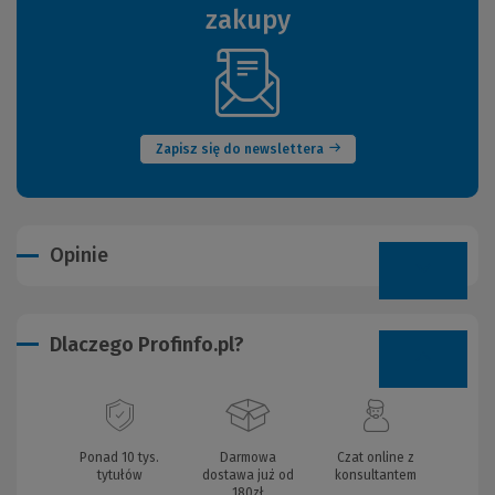
zakupy
(Nowe
okno)
Zapisz się do newslettera
Opinie
Dlaczego Profinfo.pl?
Ponad 10 tys.
Darmowa
Czat online z
tytułów
dostawa już od
konsultantem
180zł