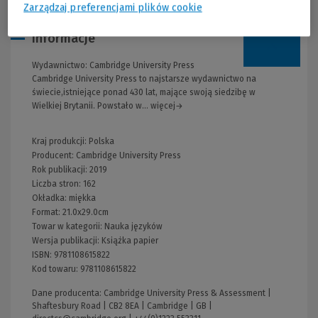
Zarządzaj preferencjami plików cookie
Informacje
Wydawnictwo:
Cambridge University Press
Cambridge University Press to najstarsze wydawnictwo na
świecie,istniejące ponad 430 lat, mające swoją siedzibę w
Wielkiej Brytanii. Powstało w... więcej→
Kraj produkcji: Polska
Producent:
Cambridge University Press
Rok publikacji:
2019
Liczba stron:
162
Okładka:
miękka
Format:
21.0x29.0cm
Towar w kategorii:
Nauka języków
Wersja publikacji:
Książka papier
ISBN:
9781108615822
Kod towaru:
9781108615822
Dane producenta: Cambridge University Press & Assessment |
Shaftesbury Road | CB2 8EA | Cambridge | GB |