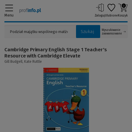
0
Menu
Zaloguj
Ulubione
Koszyk
Wyszukiwanie
Szukaj
zaawansowane
Cambridge Primary English Stage 1 Teacher's
Resource with Cambridge Elevate
Gill Budgell,
Kate Ruttle
(Link
do
innej
strony)