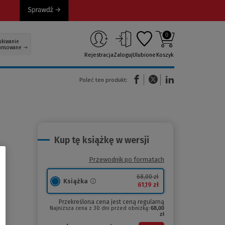
0
ukiwanie
ansowane
Rejestracja
Zaloguj
Ulubione
Koszyk
(Nowe okno)
(Link do innej strony)
(Link do innej strony)
Poleć ten produkt:
Kup tę książkę w wersji
Przewodnik po formatach
68,00 zł
Książka
61,19 zł
Przekreślona cena jest ceną regularną
Najniższa cena z 30 dni przed obniżką:
68,00
zł