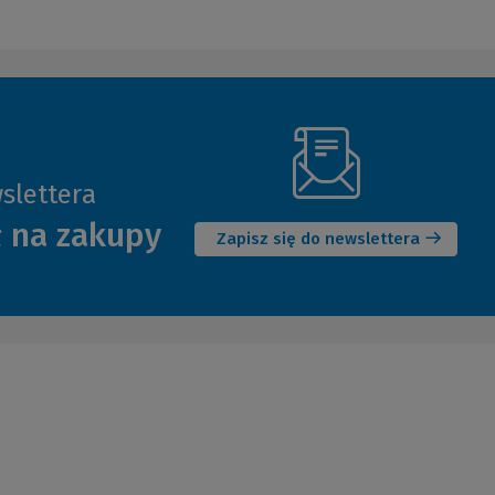
slettera
(Nowe
ł na zakupy
okno)
Zapisz się do newslettera