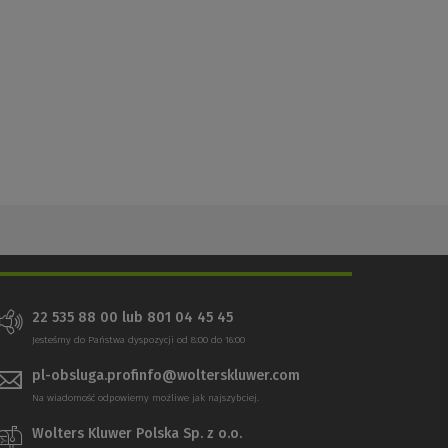
22 535 88 00 lub 801 04 45 45
Jesteśmy do Państwa dyspozycji od 8:00 do 16:00
pl-obsluga.profinfo@wolterskluwer.com
Na wiadomość odpowiemy możliwe jak najszybciej.
Wolters Kluwer Polska Sp. z o.o.