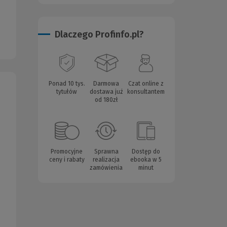
Dlaczego Profinfo.pl?
Ponad 10 tys.
Darmowa
Czat online z
tytułów
dostawa już
konsultantem
od 180zł
Promocyjne
Sprawna
Dostęp do
ceny i rabaty
realizacja
ebooka w 5
zamówienia
minut