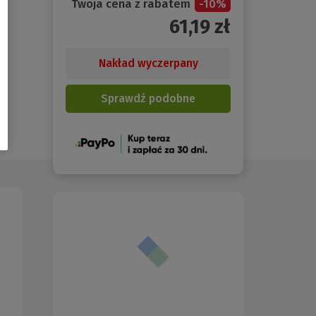
Twoja cena z rabatem
-
10
%
61,19
zł
Nakład wyczerpany
Sprawdź podobne
(Nowe
okno)