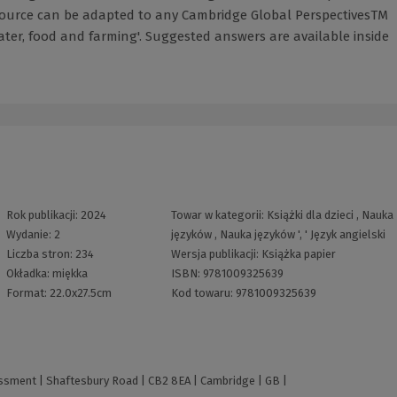
esource can be adapted to any Cambridge Global PerspectivesTM
ater, food and farming'. Suggested answers are available inside
Rok publikacji:
2024
Towar w kategorii:
Książki dla dzieci
,
Nauka
Wydanie:
2
języków
,
Nauka języków
', '
Język angielski
Liczba stron:
234
Wersja publikacji:
Książka papier
Okładka:
miękka
ISBN:
9781009325639
Format:
22.0x27.5cm
Kod towaru:
9781009325639
sment | Shaftesbury Road | CB2 8EA | Cambridge | GB |