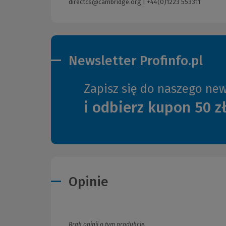
directcs@cambridge.org
|
+44(0)1223 553311
Newsletter Profinfo.pl
Zapisz się do naszego new
i odbierz kupon 50 z
Opinie
Brak opinii o tym produkcie.