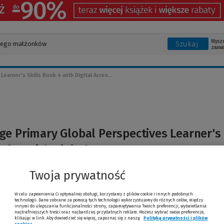
Wysz
Szukaj
zaaw
arner's Skills Book 4 with Digital Acces...
e Primary Global Perspectives Learner's
ook 4 with Digital Access
Twoja prywatność
W celu zapewnienia Ci optymalnej obsługi, korzystamy z plików cookie i innych podobnych
technologii. Dane zebrane za pomocą tych technologii wykorzystujemy do różnych celów, między
innymi do ulepszania funkcjonalności strony, zapamiętywania Twoich preferencji, wyświetlania
najtrafniejszych treści oraz najbardziej przydatnych reklam. Możesz wybrać swoje preferencje,
klikając w link. Aby dowiedzieć się więcej, zapoznaj się z naszą
Polityką prywatności i plików