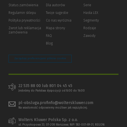
Status zamówienia
Dla autorów
(Nowe
(Link
Serie
okno)
do
Regulamin sklepu
Twoje sugestie
Hasła LEX
innej
strony)
Polityka prywatności
(Nowe
(Link
Co nas wyróżnia
Segmenty
okno)
do
Zwrot lub reklamacja
Mapa strony
Rodzaje
innej
zamówienia
strony)
FAQ
Zawody
Blog
Zarządzaj preferencjami plików cookie
22 535 88 00 lub 801 04 45 45
Jesteśmy do Państwa dyspozycji od 8:00 do 16:00
pl-obsluga.profinfo@wolterskluwer.com
Na wiadomość odpowiemy możliwe jak najszybciej.
Wolters Kluwer Polska Sp. z o.o.
ul. Przyokopowa 33, 01-208 Warszawa; NIP: 583-001-89-31, REGON: