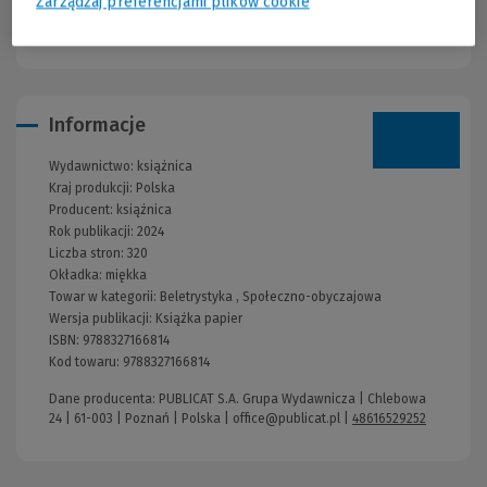
Zarządzaj preferencjami plików cookie
Obie muszą walczyć o swoje miejsce w świecie, w którym kobiety
są jedynie marionetkami w rękach mężczyzn.
Informacje
Wydawnictwo:
książnica
Kraj produkcji: Polska
Producent:
książnica
Rok publikacji:
2024
Liczba stron:
320
Okładka:
miękka
Towar w kategorii:
Beletrystyka
,
Społeczno-obyczajowa
Wersja publikacji:
Książka papier
ISBN:
9788327166814
Kod towaru:
9788327166814
Dane producenta: PUBLICAT S.A. Grupa Wydawnicza | Chlebowa
24 | 61-003 | Poznań | Polska |
office@publicat.pl
|
48616529252