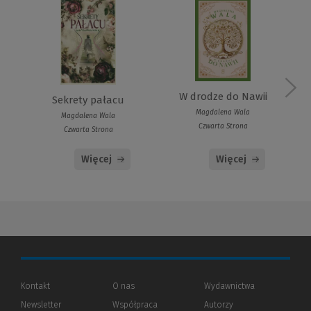
W drodze do Nawii
Sekrety pałacu
Magdalena Wala
Magdalena Wala
Czwarta Strona
Czwarta Strona
Więcej
Więcej
Kontakt
O nas
Wydawnictwa
Newsletter
Współpraca
Autorzy