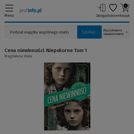
0
Menu
Zaloguj
Ulubione
Koszyk
Wyszukiwanie
Szukaj
zaawansowane
Cena niewinności. Niepokorne Tom 1
Magdalena Wala
(Link
do
innej
strony)