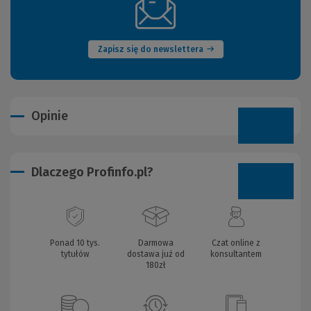
(Nowe
okno)
Zapisz się do newslettera
Opinie
Dlaczego Profinfo.pl?
Ponad 10 tys.
Darmowa
Czat online z
tytułów
dostawa już od
konsultantem
180zł