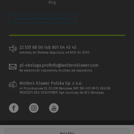
Blog
Zarządzaj preferencjami plików cookie
22 535 88 00 lub 801 04 45 45
Jesteśmy do Państwa dyspozycji od 8:00 do 16:00
pl-obsluga.profinfo@wolterskluwer.com
Na wiadomość odpowiemy możliwe jak najszybciej.
Wolters Kluwer Polska Sp. z o.o.
ul. Przyokopowa 33, 01-208 Warszawa; NIP: 583-001-89-31, REGON:
190610277, KRS: 0000709879, Sąd rejonowy dla M.S. Warszawy
Książka