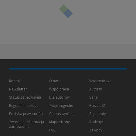
Kontakt
O nas
Wydawnictwa
Newsletter
Współpraca
Autorzy
Status zamówienia
Dla autorów
(Nowe
(Link
Serie
okno)
do
Regulamin sklepu
Twoje sugestie
Hasła LEX
innej
strony)
Polityka prywatności
(Nowe
(Link
Co nas wyróżnia
Segmenty
okno)
do
Zwrot lub reklamacja
Mapa strony
Rodzaje
innej
zamówienia
strony)
FAQ
Zawody