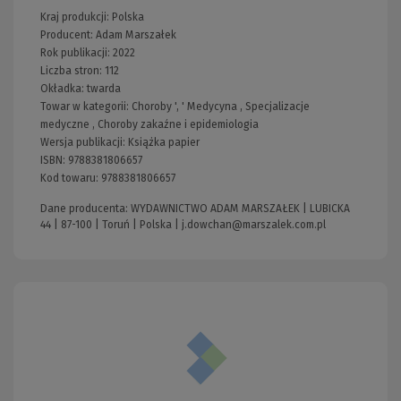
Kraj produkcji: Polska
Producent:
Adam Marszałek
Rok publikacji:
2022
Liczba stron:
112
Okładka:
twarda
Towar w kategorii:
Choroby
', '
Medycyna
,
Specjalizacje
medyczne
,
Choroby zakaźne i epidemiologia
Wersja publikacji:
Książka papier
ISBN:
9788381806657
Kod towaru:
9788381806657
Dane producenta: WYDAWNICTWO ADAM MARSZAŁEK | LUBICKA
44 | 87-100 | Toruń | Polska |
j.dowchan@marszalek.com.pl