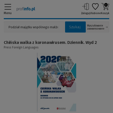
0
Menu
Zaloguj
Ulubione
Koszyk
Wyszukiwanie
Szukaj
zaawansowane
Chińska walka z koronawirusem. Dziennik. Wyd 2
Press Foreign Languages
(Link
do
innej
strony)