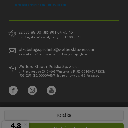
Zarządzaj preferencjami plików cookie
22 535 88 00 lub 801 04 45 45
Jesteśmy do Państwa dyspozycji od 8:00 do 16:00
pl-obsluga.profinfo@wolterskluwer.com
Na wiadomość odpowiemy możliwe jak najszybciej.
Wolters Kluwer Polska Sp. z o.o.
ul. Przyokopowa 33, 01-208 Warszawa; NIP: 583-001-89-31, REGON:
190610277, KRS: 0000709879, Sąd rejonowy dla M.S. Warszawy
Książka
Copyright 1997 - 2026 Wolters Kluwer Polska Sp. z o.o.