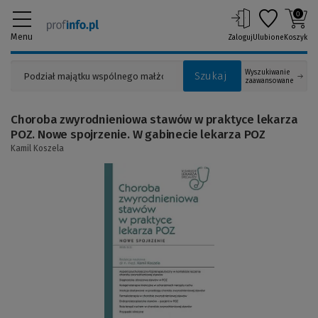
0
Menu
Zaloguj
Ulubione
Koszyk
Wyszukiwanie
Szukaj
zaawansowane
Choroba zwyrodnieniowa stawów w praktyce lekarza
POZ. Nowe spojrzenie. W gabinecie lekarza POZ
Kamil Koszela
(Link
do
innej
strony)