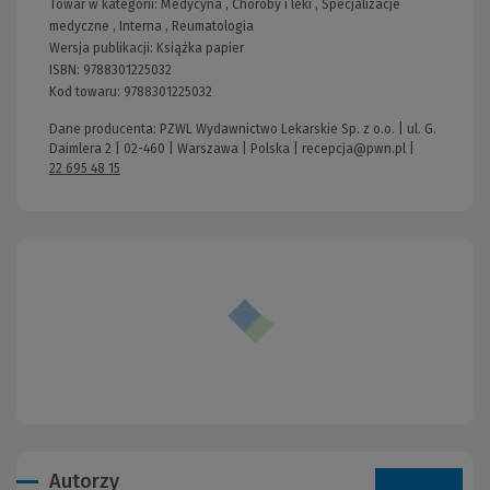
Towar w kategorii:
Medycyna
,
Choroby i leki
,
Specjalizacje
medyczne
,
Interna
,
Reumatologia
Wersja publikacji:
Książka papier
ISBN:
9788301225032
Kod towaru:
9788301225032
Dane producenta: PZWL Wydawnictwo Lekarskie Sp. z o.o. | ul. G.
Daimlera 2 | 02-460 | Warszawa | Polska |
recepcja@pwn.pl
|
22 695 48 15
Autorzy