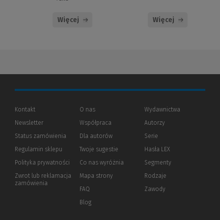
Więcej
Więcej
Kontakt
O nas
Wydawnictwa
Newsletter
Współpraca
Autorzy
Status zamówienia
Dla autorów
(Nowe
(Link
Serie
okno)
do
Regulamin sklepu
Twoje sugestie
Hasła LEX
innej
strony)
Polityka prywatności
(Nowe
(Link
Co nas wyróżnia
Segmenty
okno)
do
Zwrot lub reklamacja
Mapa strony
Rodzaje
innej
zamówienia
strony)
FAQ
Zawody
Blog