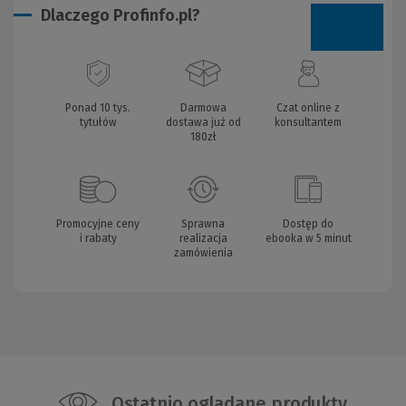
Dlaczego Profinfo.pl?
Ponad 10 tys.
Darmowa
Czat online z
tytułów
dostawa już od
konsultantem
180zł
Promocyjne ceny
Sprawna
Dostęp do
i rabaty
realizacja
ebooka w 5 minut
zamówienia
Ostatnio oglądane produkty