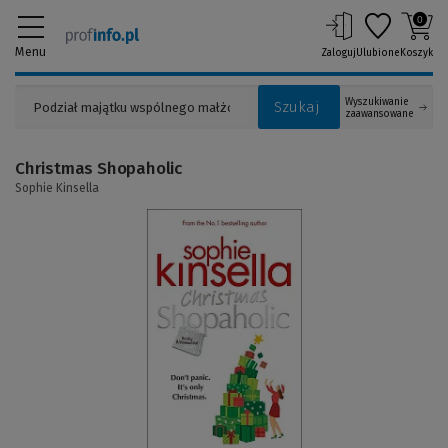
0
Menu
Zaloguj
Ulubione
Koszyk
Wyszukiwanie
Szukaj
zaawansowane
Christmas Shopaholic
Sophie Kinsella
(Link
do
innej
strony)