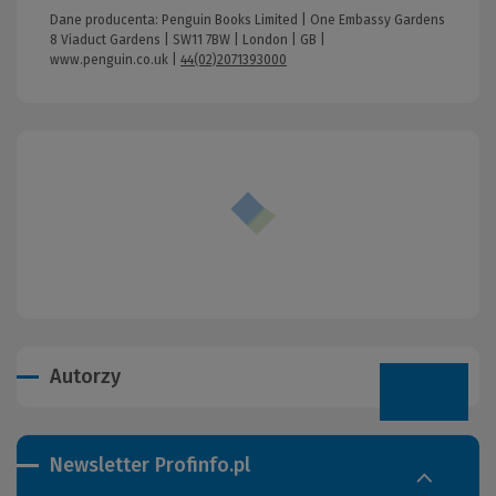
Dane producenta: Penguin Books Limited | One Embassy Gardens
8 Viaduct Gardens | SW11 7BW | London | GB |
www.penguin.co.uk
|
44(02)2071393000
Autorzy
Newsletter Profinfo.pl