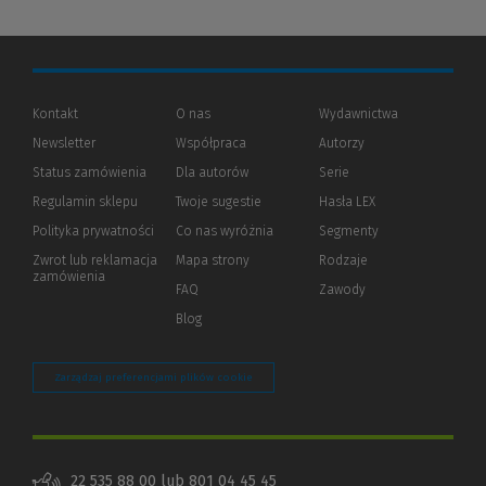
Kontakt
O nas
Wydawnictwa
Newsletter
Współpraca
Autorzy
Status zamówienia
Dla autorów
(Nowe
(Link
Serie
okno)
do
Regulamin sklepu
Twoje sugestie
Hasła LEX
innej
strony)
Polityka prywatności
(Nowe
(Link
Co nas wyróżnia
Segmenty
okno)
do
Zwrot lub reklamacja
Mapa strony
Rodzaje
innej
zamówienia
strony)
FAQ
Zawody
Blog
Zarządzaj preferencjami plików cookie
22 535 88 00 lub 801 04 45 45