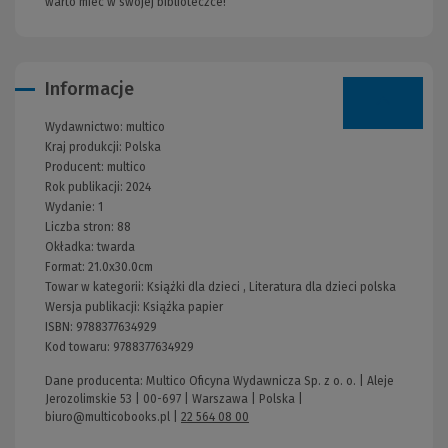
warto mieć w swojej biblioteczce!"
Informacje
Wydawnictwo:
multico
Kraj produkcji: Polska
Producent:
multico
Rok publikacji:
2024
Wydanie:
1
Liczba stron:
88
Okładka:
twarda
Format:
21.0x30.0cm
Towar w kategorii:
Książki dla dzieci
,
Literatura dla dzieci polska
Wersja publikacji:
Książka papier
ISBN:
9788377634929
Kod towaru:
9788377634929
Dane producenta: Multico Oficyna Wydawnicza Sp. z o. o. | Aleje
Jerozolimskie 53 | 00-697 | Warszawa | Polska |
biuro@multicobooks.pl
|
22 564 08 00