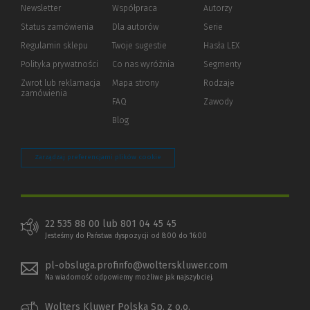
Newsletter
Współpraca
Autorzy
Status zamówienia
Dla autorów
(Nowe
(Link
Serie
okno)
do
Regulamin sklepu
Twoje sugestie
Hasła LEX
innej
strony)
Polityka prywatności
(Nowe
(Link
Co nas wyróżnia
Segmenty
okno)
do
Zwrot lub reklamacja
Mapa strony
Rodzaje
innej
zamówienia
strony)
FAQ
Zawody
Blog
Zarządzaj preferencjami plików cookie
22 535 88 00 lub 801 04 45 45
Jesteśmy do Państwa dyspozycji od 8:00 do 16:00
pl-obsluga.profinfo@wolterskluwer.com
Na wiadomość odpowiemy możliwe jak najszybciej.
Wolters Kluwer Polska Sp. z o.o.