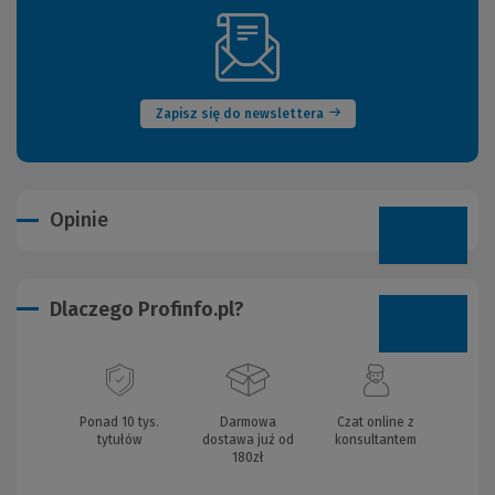
(Nowe
okno)
Zapisz się do newslettera
Opinie
Dlaczego Profinfo.pl?
Ponad 10 tys.
Darmowa
Czat online z
tytułów
dostawa już od
konsultantem
180zł