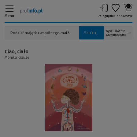
0
Menu
Zaloguj
Ulubione
Koszyk
Wyszukiwanie
Szukaj
zaawansowane
Ciao, ciało
Monika Krauze
(Link
do
innej
strony)