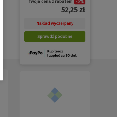
Twoja cena z rabatem
-
5
%
52,25
zł
Nakład wyczerpany
Sprawdź podobne
(Nowe
okno)