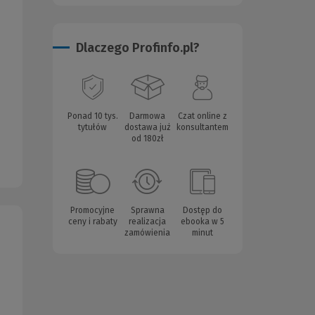
Dlaczego Profinfo.pl?
Ponad 10 tys.
Darmowa
Czat online z
tytułów
dostawa już
konsultantem
od 180zł
Promocyjne
Sprawna
Dostęp do
ceny i rabaty
realizacja
ebooka w 5
zamówienia
minut