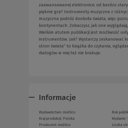
zaawansowanej elektronice; od bardzo star
pięknie gra? Instrumenty muzyczne z różnych 
muzyczna podróż dookoła świata, więc pozna
kontynentach. Zobaczysz, jak one wyglądają, po
Wielkim atutem publikacji jest możliwość us
instrumentów. Jak? Wystarczy zeskanować ko
stron świata” to książka do czytania, ogląda
dialogów w niej też nie brakuje.
Informacje
Wydawnictwo:
multico
Rok publik
Kraj produkcji: Polska
Wydanie:
Producent:
multico
Liczba st