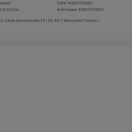
twarda
ISBN:
9788377636121
5.0x22.0cm
Kod towaru:
9788377636121
o. | Aleje Jerozolimskie 53 | 00-697 | Warszawa | Polska |