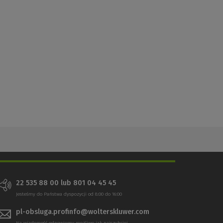
22 535 88 00 lub 801 04 45 45
Jesteśmy do Państwa dyspozycji od 8:00 do 16:00
pl-obsluga.profinfo@wolterskluwer.com