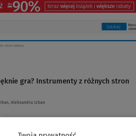
Wysz
Szukaj
zaaw
ch stron świata
ięknie gra? Instrumenty z różnych stron
zban,
Aleksandra Izban
Twoja prywatność