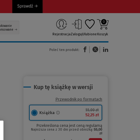
0
ukiwanie
ansowane
Rejestracja
Zaloguj
Ulubione
Koszyk
(Nowe okno)
(Link do innej strony)
(Link do innej strony)
Poleć ten produkt:
Kup tę książkę w wersji
Przewodnik po formatach
55,00 zł
Książka
52,25 zł
Przekreślona cena jest ceną regularną
Najniższa cena z 30 dni przed obniżką:
55,00
zł