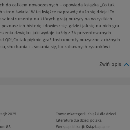
ych do całkiem nowoczesnych – opowiada książka „Co tak
stron świata”.W tej książce naprawdę dużo się dzieje! To
sz instrumenty, na których grają muzycy na wszystkich
znasz ich historię i dowiesz się, gdzie i jak się na nich gra.
łyszenia dźwięku, jaki wydaje każdy z 34 prezentowanych
d QR!„Co tak pięknie gra? Instrumenty muzyczne z różnych
nia, słuchania i… śmiania się, bo zabawnych rysunków i
Zwiń opis
acji:
2025
Towar w kategorii:
Książki dla dzieci
,
1
Literatura dla dzieci polska
ron:
88
Wersja publikacji:
Książka papier