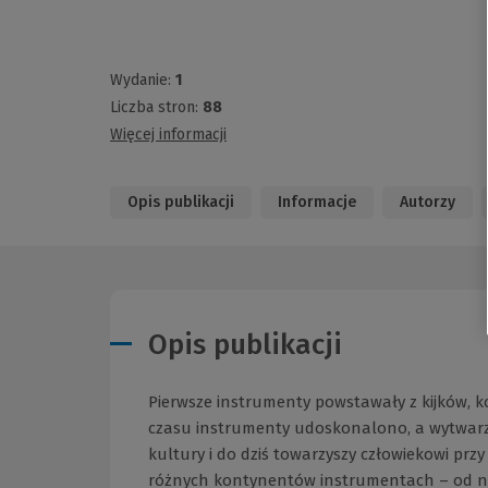
Wydanie:
1
Liczba stron:
88
Więcej informacji
Opis publikacji
Informacje
Autorzy
Opis publikacji
Pierwsze instrumenty powstawały z kijków, koś
czasu instrumenty udoskonalono, a wytwarz
kultury i do dziś towarzyszy człowiekowi pr
różnych kontynentów instrumentach – od naj