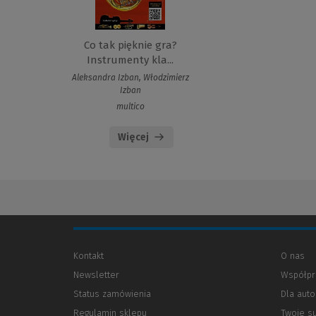
Co tak pięknie gra?
Instrumenty kla...
Aleksandra Izban, Włodzimierz
Izban
multico
Więcej
Kontakt
O nas
Newsletter
Współpr
Status zamówienia
Dla aut
Regulamin sklepu
Twoje s