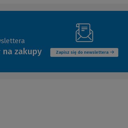
slettera
(Nowe
ł na zakupy
okno)
Zapisz się do newslettera