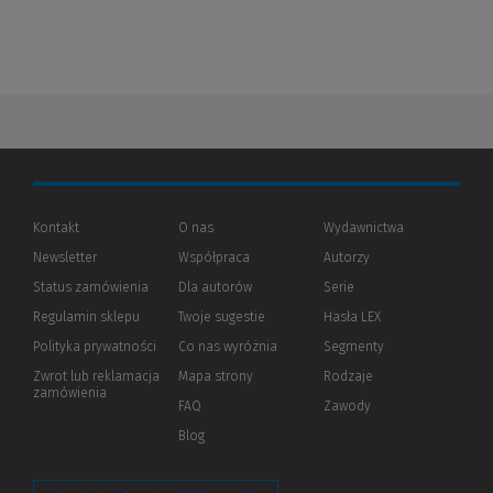
Kontakt
O nas
Wydawnictwa
Newsletter
Współpraca
Autorzy
Status zamówienia
Dla autorów
(Nowe
(Link
Serie
okno)
do
Regulamin sklepu
Twoje sugestie
Hasła LEX
innej
strony)
Polityka prywatności
(Nowe
(Link
Co nas wyróżnia
Segmenty
okno)
do
Zwrot lub reklamacja
Mapa strony
Rodzaje
innej
zamówienia
strony)
FAQ
Zawody
Blog