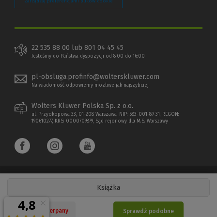
Zarządzaj preferencjami plików cookie
22 535 88 00 lub 801 04 45 45
Jesteśmy do Państwa dyspozycji od 8:00 do 16:00
pl-obsluga.profinfo@wolterskluwer.com
Na wiadomość odpowiemy możliwe jak najszybciej.
Wolters Kluwer Polska Sp. z o.o.
ul. Przyokopowa 33, 01-208 Warszawa; NIP: 583-001-89-31, REGON:
190610277, KRS: 0000709879, Sąd rejonowy dla M.S. Warszawy
Książka
Copyright 1997 - 2026 Wolters Kluwer Polska Sp. z o.o.
Nakład wyczerpany
Sprawdź podobne