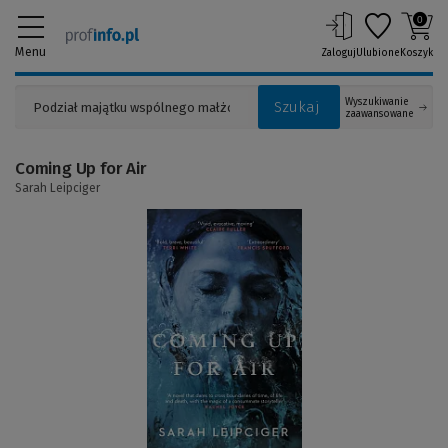
0
Menu
Zaloguj
Ulubione
Koszyk
Wyszukiwanie
Szukaj
zaawansowane
Coming Up for Air
Sarah Leipciger
(Link
do
innej
strony)