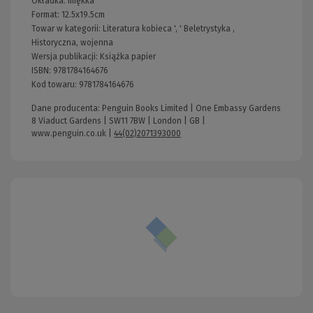
Okładka:
miękka
Format:
12.5x19.5cm
Towar w kategorii:
Literatura kobieca
', '
Beletrystyka
,
Historyczna, wojenna
Wersja publikacji:
Książka papier
ISBN:
9781784164676
Kod towaru:
9781784164676
Dane producenta: Penguin Books Limited | One Embassy Gardens
8 Viaduct Gardens | SW11 7BW | London | GB |
www.penguin.co.uk
|
44(02)2071393000