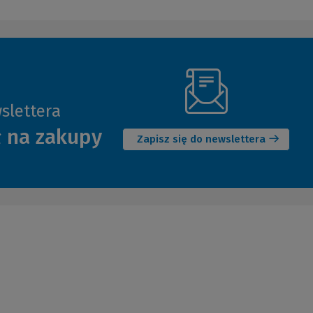
slettera
(Nowe
ł na zakupy
okno)
Zapisz się do newslettera