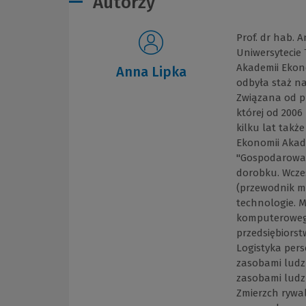
Autorzy
Prof. dr hab. 
Uniwersytecie 
Akademii Ekon
Anna Lipka
odbyła staż na
Związana od p
której od 2006
kilku lat takż
Ekonomii Akad
"Gospodarowani
dorobku. Wcze
(przewodnik m
technologie. 
komputeroweg
przedsiębiorst
Logistyka per
zasobami ludzk
zasobami ludzk
Zmierzch rywal