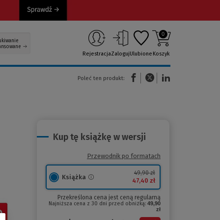
0
ukiwanie
ansowane
Rejestracja
Zaloguj
Ulubione
Koszyk
(Nowe okno)
(Link do innej strony)
(Link do innej strony)
Poleć ten produkt:
Kup tę książkę w wersji
Przewodnik po formatach
49,90 zł
Książka
47,40 zł
Przekreślona cena jest ceną regularną
Najniższa cena z 30 dni przed obniżką:
49,90
zł