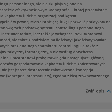
llingu personalnego, ale nie skupiają się one na
e) aspekcie efektywnościowym. Monografia – której przedmiotem
a kapitałem ludzkim organizacji pod kątem
pełnić w pewnej mierze istniejącą lukę i pozwolić praktykom na
tanowiących podstawę systemu controllingu personalnego.
e instrumentarium, lecz także je wzbogaca. Novum stanowi
ości, ale także z podziałem na ilościowy i jakościowy wymiar
dowych oraz dualnego charakteru controllingu, a także z
ny, taktyczny i strategiczny, a nie według dotychczas
lne. Praca stanowi próbę rozwinięcia następującej głównej
 procesów gospodarowania kapitałem ludzkim zorientowanych
nie jest jeszcze dostatecznie zakotwiczona koncepcja
mowe (koncepcja interesariuszy), zgodna z ideą zrównoważonego
Zwiń opis