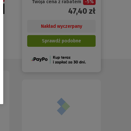
Twoja cena z rabatem
-
5
%
47,40
zł
Nakład wyczerpany
Sprawdź podobne
(Nowe
okno)