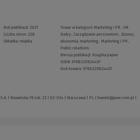
Rok publikacji:
2021
Towar w kategorii:
Marketing i PR
,
HR
Liczba stron:
228
Kadry
,
Zarządzanie personelem
,
Biznes,
Okładka:
miękka
ekonomia, marketing
,
Marketing i PR
,
Public relations
Wersja publikacji:
Książka papier
ISBN:
9788320824407
Kod towaru:
9788320824407
A. | Wawelska 78 lok. 22 | 02-034 | Warszawa | PL |
handel@pwe.com.pl
|