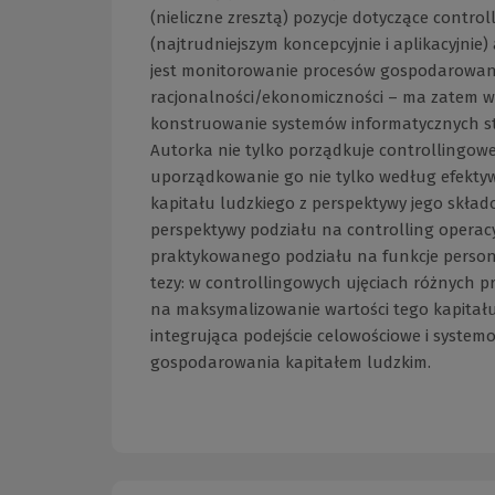
(nieliczne zresztą) pozycje dotyczące contro
(najtrudniejszym koncepcyjnie i aplikacyjni
jest monitorowanie procesów gospodarowani
racjonalności/ekonomiczności – ma zatem wy
konstruowanie systemów informatycznych s
Autorka nie tylko porządkuje controllingow
uporządkowanie go nie tylko według efektywn
kapitału ludzkiego z perspektywy jego skła
perspektywy podziału na controlling operacyj
praktykowanego podziału na funkcje persona
tezy: w controllingowych ujęciach różnych
na maksymalizowanie wartości tego kapitału 
integrująca podejście celowościowe i syste
gospodarowania kapitałem ludzkim.