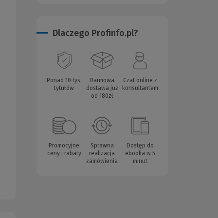
Dlaczego Profinfo.pl?
Ponad 10 tys.
Darmowa
Czat online z
tytułów
dostawa już
konsultantem
od 180zł
Promocyjne
Sprawna
Dostęp do
ceny i rabaty
realizacja
ebooka w 5
zamówienia
minut