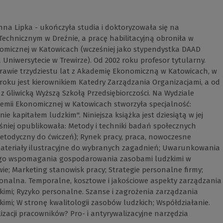
Anna Lipka - ukończyła studia i doktoryzowała się na
Technicznym w Dreźnie, a pracę habilitacyjną obroniła w
omicznej w Katowicach (wcześniej jako stypendystka DAAD
 Uniwersytecie w Trewirze). Od 2002 roku profesor tytularny.
rawie trzydziestu lat z Akademię Ekonomiczną w Katowicach, w
 roku jest kierownikiem Katedry Zarządzania Organizacjami, a od
e z Gliwicką Wyższą Szkołą Przedsiębiorczości. Na Wydziale
emii Ekonomicznej w Katowicach stworzyła specjalność:
e kapitałem ludzkim". Niniejsza książka jest dziesiątą w jej
śniej opublikowała: Metody i techniki badań społecznych
etodyczny do ćwiczeń); Rynek pracy, praca, nowoczesne
Materiały ilustracyjne do wybranych zagadnień; Uwarunkowania
o wspomagania gospodarowania zasobami ludzkimi w
wie; Marketing stanowisk pracy; Strategie personalne firmy;
sonalna. Temporalne, kosztowe i jakościowe aspekty zarządzania
imi; Ryzyko personalne. Szanse i zagrożenia zarządzania
imi; W stronę kwalitologii zasobów ludzkich; Współdziałanie.
izacji pracowników? Pro- i antyrywalizacyjne narzędzia