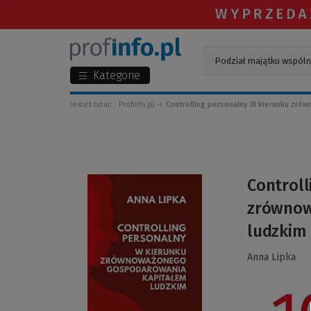
Kategorie
Jesteś tutaj:
Profinfo.pl
Controlling personalny W kierunku zrów
(Link
Controll
do
zrównow
innej
strony)
ludzkim
Anna Lipka