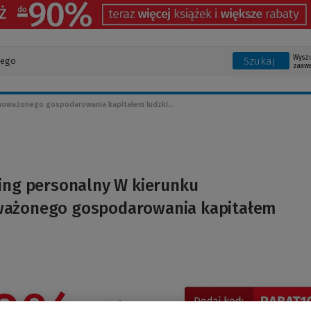
Wysz
Szukaj
zaaw
noważonego gospodarowania kapitałem ludzki...
ing personalny W kierunku
ażonego gospodarowania kapitałem