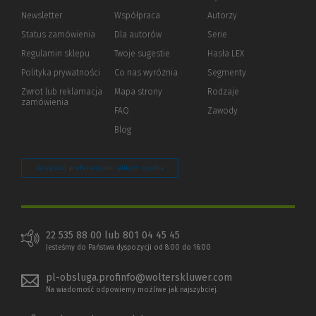
Newsletter
Współpraca
Autorzy
Status zamówienia
Dla autorów
(Nowe
(Link
Serie
okno)
do
Regulamin sklepu
Twoje sugestie
Hasła LEX
innej
strony)
Polityka prywatności
(Nowe
(Link
Co nas wyróżnia
Segmenty
okno)
do
Zwrot lub reklamacja
Mapa strony
Rodzaje
innej
zamówienia
strony)
FAQ
Zawody
Blog
Zarządzaj preferencjami plików cookie
22 535 88 00 lub 801 04 45 45
Jesteśmy do Państwa dyspozycji od 8:00 do 16:00
pl-obsluga.profinfo@wolterskluwer.com
Na wiadomość odpowiemy możliwe jak najszybciej.