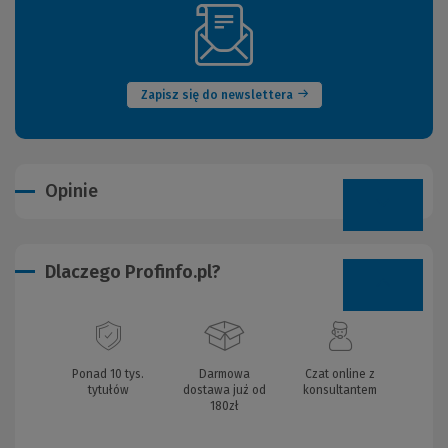
(Nowe
okno)
Zapisz się do newslettera
Opinie
Dlaczego Profinfo.pl?
Ponad 10 tys.
Darmowa
Czat online z
tytułów
dostawa już od
konsultantem
180zł