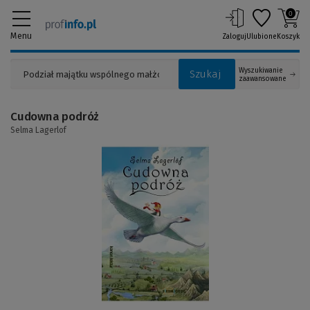
0
Menu
Zaloguj
Ulubione
Koszyk
Wyszukiwanie
Szukaj
zaawansowane
Cudowna podróż
Selma Lagerlof
(Link
do
innej
strony)