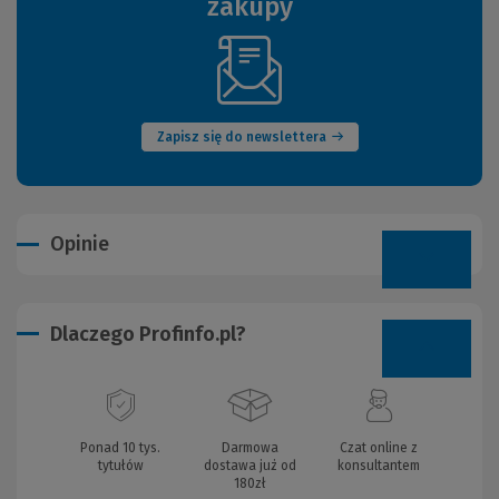
zakupy
(Nowe
okno)
Zapisz się do newslettera
Opinie
Dlaczego Profinfo.pl?
Ponad 10 tys.
Darmowa
Czat online z
tytułów
dostawa już od
konsultantem
180zł