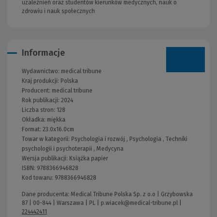
uzależnień oraz studentów kierunków medycznych, nauk o
zdrowiu i nauk społecznych
Informacje
Wydawnictwo:
medical tribune
Kraj produkcji: Polska
Producent:
medical tribune
Rok publikacji:
2024
Liczba stron:
128
Okładka:
miękka
Format:
23.0x16.0cm
Towar w kategorii:
Psychologia i rozwój
,
Psychologia
,
Techniki
psychologii i psychoterapii
,
Medycyna
Wersja publikacji:
Książka papier
ISBN:
9788366946828
Kod towaru:
9788366946828
Dane producenta: Medical Tribune Polska Sp. z o.o | Grzybowska
87 | 00-844 | Warszawa | PL |
p.wiacek@medical-tribune.pl
|
224442411