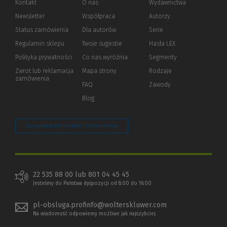
Kontakt
O nas
Wydawnictwa
Newsletter
Współpraca
Autorzy
Status zamówienia
Dla autorów
(Nowe
(Link
Serie
okno)
do
Regulamin sklepu
Twoje sugestie
Hasła LEX
innej
strony)
Polityka prywatności
(Nowe
(Link
Co nas wyróżnia
Segmenty
okno)
do
Zwrot lub reklamacja
Mapa strony
Rodzaje
innej
zamówienia
strony)
FAQ
Zawody
Blog
Zarządzaj preferencjami plików cookie
22 535 88 00 lub 801 04 45 45
Jesteśmy do Państwa dyspozycji od 8:00 do 16:00
pl-obsluga.profinfo@wolterskluwer.com
Na wiadomość odpowiemy możliwe jak najszybciej.