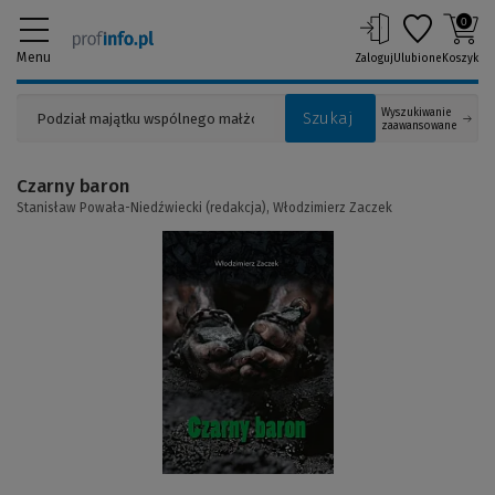
0
Menu
Zaloguj
Ulubione
Koszyk
Wyszukiwanie
Szukaj
zaawansowane
Czarny baron
Stanisław Powała-Niedźwiecki (redakcja),
Włodzimierz Zaczek
(Link
do
innej
strony)