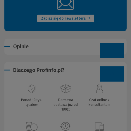
(Nowe
okno)
Zapisz się do newslettera
Opinie
Dlaczego Profinfo.pl?
Ponad 10 tys.
Darmowa
Czat online z
tytułów
dostawa już od
konsultantem
180zł