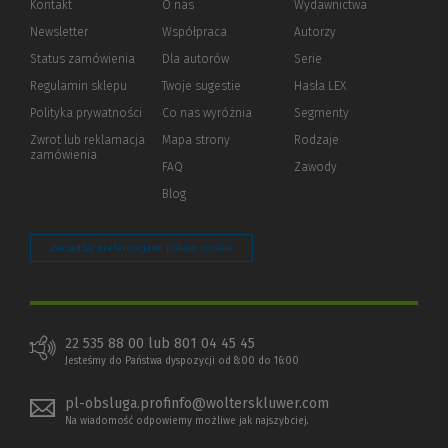
Kontakt
O nas
Wydawnictwa
Newsletter
Współpraca
Autorzy
Status zamówienia
Dla autorów
(Nowe
(Link
Serie
okno)
do
Regulamin sklepu
Twoje sugestie
Hasła LEX
innej
strony)
Polityka prywatności
(Nowe
(Link
Co nas wyróżnia
Segmenty
okno)
do
Zwrot lub reklamacja
Mapa strony
Rodzaje
innej
zamówienia
strony)
FAQ
Zawody
Blog
Zarządzaj preferencjami plików cookie
22 535 88 00 lub 801 04 45 45
Jesteśmy do Państwa dyspozycji od 8:00 do 16:00
pl-obsluga.profinfo@wolterskluwer.com
Na wiadomość odpowiemy możliwe jak najszybciej.