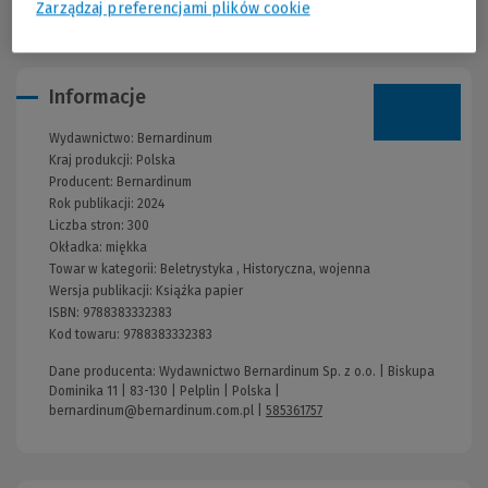
których kierowano w najniebezpieczniejsze miejsca kopalni.
Zarządzaj preferencjami plików cookie
Informacje
Wydawnictwo:
Bernardinum
Kraj produkcji: Polska
Producent:
Bernardinum
Rok publikacji:
2024
Liczba stron:
300
Okładka:
miękka
Towar w kategorii:
Beletrystyka
,
Historyczna, wojenna
Wersja publikacji:
Książka papier
ISBN:
9788383332383
Kod towaru:
9788383332383
Dane producenta: Wydawnictwo Bernardinum Sp. z o.o. | Biskupa
Dominika 11 | 83-130 | Pelplin | Polska |
bernardinum@bernardinum.com.pl
|
585361757