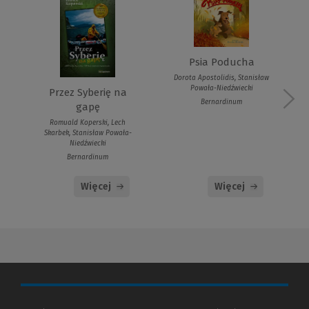
Psia Poducha
Dorota Apostolidis, Stanisław
Powała-Niedźwiecki
Przez Syberię na
Bernardinum
gapę
Romuald Koperski, Lech
Skarbek, Stanisław Powała-
Niedźwiecki
Bernardinum
Więcej
Więcej