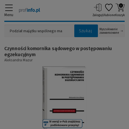
0
Menu
Zaloguj
Ulubione
Koszyk
Wyszukiwanie
Szukaj
zaawansowane
Czynności komornika sądowego w postępowaniu
egzekucyjnym
Aleksandra Mazur
(Link
do
innej
strony)