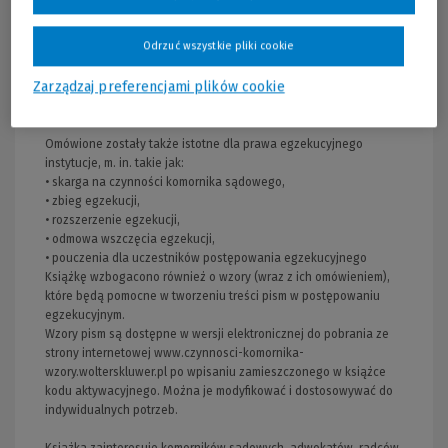
postanowienie, zarządzenie i protokół. Wyszczególniono
kluczowe dla tych form elementy i podano przykłady ich
praktycznego zastosowania w zakresie poszczególnych
Odrzuć wszystkie pliki cookie
czynności komornika. Ponadto poruszono zagadnienie
wykonalności czynności dokonywanych przez komornika i
Zarządzaj preferencjami plików cookie
wskazano konsekwencje niezachowania przepisanej prawem
formy.
Omówione zostały także istotne dla prawa egzekucyjnego
instytucje, m. in. takie jak:
• skarga na czynności komornika sądowego,
• zbieg egzekucji,
• rozszerzenie egzekucji,
• odmowa wszczęcia egzekucji,
• pouczenia dla uczestników postępowania egzekucyjnego
Książkę wzbogacono również o wzory (wraz z ich omówieniem),
które będą pomocne w tworzeniu treści pism w postępowaniu
egzekucyjnym.
Wzory pism są dostępne w wersji elektronicznej do pobrania ze
strony internetowej www.czynnosci-komornika-
wzory.wolterskluwer.pl po wpisaniu zamieszczonego w książce
kodu aktywacyjnego. Można je modyfikować i dostosowywać do
indywidualnych potrzeb.
Książka zainteresuje komorników sądowych, adwokatów, radców