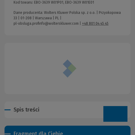
Kod towaru:
EBO-3639 W01P01, EBO-3639 W01E01
Dane producenta: Wolters Kluwer Polska sp. z o.o. | Przyokopowa
33 | 01-208 | Warszawa | PL |
pl-obsluga.profinfo@wolterskluwer.com
|
+48 801 04 45 45
Spis treści
Fragment dla Ciebie