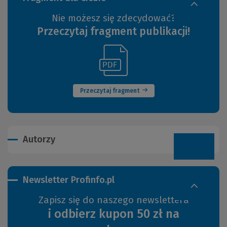
Nie możesz się zdecydować?
Przeczytaj fragment publikacji!
(Link
(Nowe
do
okno)
innej
strony)
Przeczytaj fragment
Autorzy
Newsletter Profinfo.pl
Zapisz się do naszego newslettera
i odbierz kupon 50 zł na