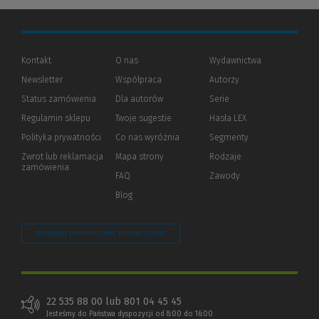
Kontakt
O nas
Wydawnictwa
Newsletter
Współpraca
Autorzy
Status zamówienia
Dla autorów
(Nowe
(Link
Serie
okno)
do
Regulamin sklepu
Twoje sugestie
Hasła LEX
innej
strony)
Polityka prywatności
(Nowe
(Link
Co nas wyróżnia
Segmenty
okno)
do
Zwrot lub reklamacja
Mapa strony
Rodzaje
innej
zamówienia
strony)
FAQ
Zawody
Blog
Zarządzaj preferencjami plików cookie
22 535 88 00 lub 801 04 45 45
Jesteśmy do Państwa dyspozycji od 8:00 do 16:00