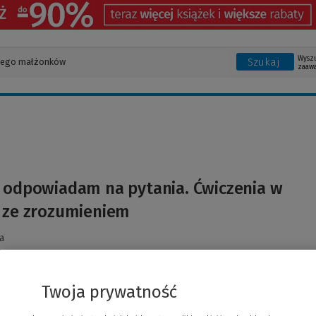
Wysz
Szukaj
zaaw
 odpowiadam na pytania. Ćwiczenia w
u ze zrozumieniem
a
Twoja prywatność