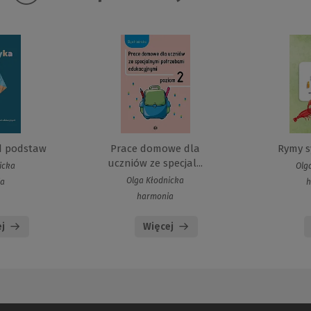
d podstaw
Prace domowe dla
Rymy sy
uczniów ze specjal...
icka
Olg
Olga Kłodnicka
ia
h
harmonia
j
Więcej