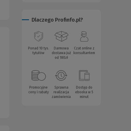
Dlaczego Profinfo.pl?
Ponad 10 tys.
Darmowa
Czat online z
tytułów
dostawa już
konsultantem
od 180zł
Promocyjne
Sprawna
Dostęp do
ceny i rabaty
realizacja
ebooka w 5
zamówienia
minut