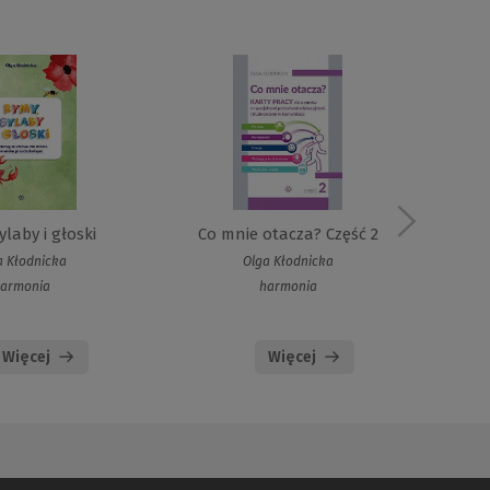
laby i głoski
Co mnie otacza? Część 2
u
a Kłodnicka
Olga Kłodnicka
armonia
harmonia
Więcej
Więcej