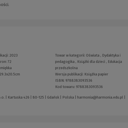
ości.
kacji:
2023
Towar w kategorii:
Oświata
,
Dydaktyka i
tron:
72
pedagogika
,
Książki dla dzieci
,
Edukacja
:
miękka
przedszkolna
29.3x20.5cm
Wersja publikacji:
Książka papier
ISBN:
9788383093536
Kod towaru:
9788383093536
. | Kartuska 426 | 80-125 | Gdańsk | Polska |
harmonia@harmonia.edu.pl
|