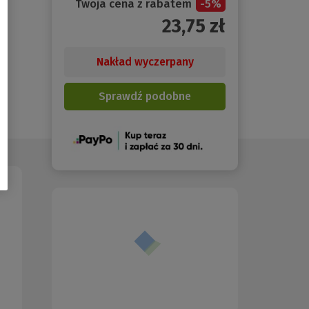
Twoja cena z rabatem
-
5
%
23,75
zł
Nakład wyczerpany
Sprawdź podobne
(Nowe
okno)