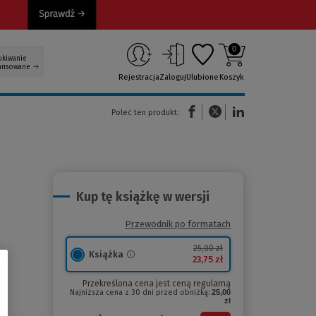
0
ukiwanie
ansowane
Rejestracja
Zaloguj
Ulubione
Koszyk
(Nowe okno)
(Link do innej strony)
(Link do innej strony)
Poleć ten produkt:
Kup tę książkę w wersji
Przewodnik po formatach
25,00 zł
Książka
23,75 zł
Przekreślona cena jest ceną regularną
Najniższa cena z 30 dni przed obniżką:
25,00
zł