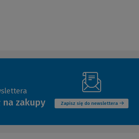
slettera
(Nowe
ł na zakupy
okno)
Zapisz się do newslettera