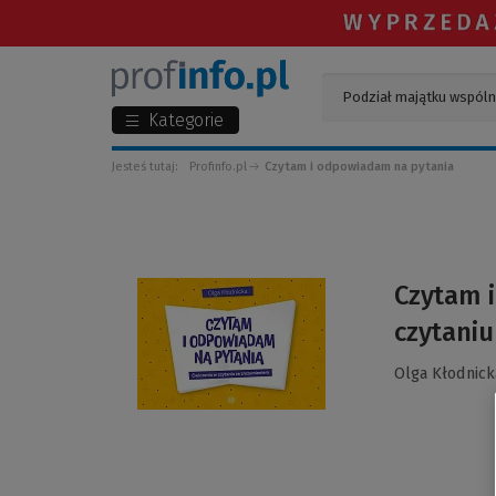
Kategorie
Jesteś tutaj:
Profinfo.pl
Czytam i odpowiadam na pytania
(Link
Czytam i
do
czytani
innej
strony)
Olga Kłodnick