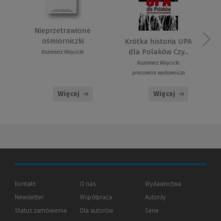
Nieprzetrawione
ośmiorniczki
Krótka historia UPA
dla Polaków Czy...
Kazimierz Wóycicki
Kazimierz Wóycicki
pracownia wydawnicza
Więcej
Więcej
Kontakt
O nas
Wydawnictwa
Newsletter
Współpraca
Autorzy
Status zamówienia
Dla autorów
(Nowe
(Link
Serie
okno)
do