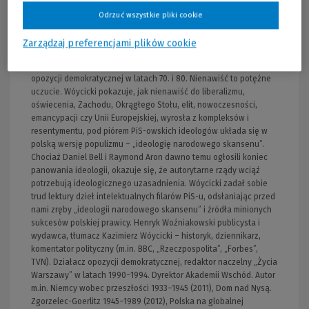
ideologię PiS, stoi po stronie liberalnej myśli politycznej, to jednak
Odrzuć wszystkie pliki cookie
obnaża też błędy i zaniechania liberalnych intelektualistów w
pierwszych dekadach III RP, które ułatwiły Kaczyńskiemu
Zarządzaj preferencjami plików cookie
sięgnięcie po władzę. Książkę winni przeczytać wszyscy, którzy
poszukują głębszej refleksji o III RP. Jacek Szymanderski działacz
opozycji demokratycznej w latach 70. i 80. Nienawiść to potężne
uczucie. Wóycicki pokazuje, jak nienawiść do liberalizmu,
oświecenia, Zachodu, Okrągłego Stołu, elit, nowoczesności,
emancypacji czy Unii Europejskiej, wyrosła z kompleksów i
resentymentu, pod piórem PiS-owskich ideologów układa się w
polską wersję populizmu – „ideologię narodowego skansenu”.
Chociaż Daniel Bell i Raymond Aron dawno temu ogłosili koniec
panowania ideologii, okazuje się, że autorytarne rządy wciąż
potrzebują ideologicznego uzasadnienia. Wóycicki zadał sobie
trud lektury dzieł intelektualnych filarów PiS-u, odsłaniając przed
nami zręby „ideologii narodowego skansenu” i źródła minionych
sukcesów polskiej prawicy. Henryk Woźniakowski publicysta i
wydawca, tłumacz Kazimierz Wóycicki – historyk, dziennikarz,
komentator polityczny (m.in. BBC, „Rzeczpospolita”, „Forbes”,
TVN). Działacz opozycji demokratycznej, redaktor naczelny „Życia
Warszawy” w latach 1990–1994. Dyrektor Akademii Wschód. Autor
m.in. Niemcy wobec przeszłości 1933–1945 (2011), Dom nad Nysą.
Zgorzelec-Goerlitz 1945–1989 (2012), Polska na globalnej