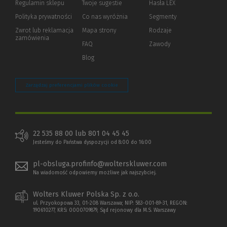
Regulamin sklepu
Twoje sugestie
Hasła LEX
innej
strony)
Polityka prywatności
(Nowe
(Link
Co nas wyróżnia
Segmenty
okno)
do
Zwrot lub reklamacja
Mapa strony
Rodzaje
innej
zamówienia
strony)
FAQ
Zawody
Blog
Zarządzaj preferencjami plików cookie
22 535 88 00 lub 801 04 45 45
Jesteśmy do Państwa dyspozycji od 8:00 do 16:00
pl-obsluga.profinfo@wolterskluwer.com
Na wiadomość odpowiemy możliwe jak najszybciej.
Wolters Kluwer Polska Sp. z o.o.
ul. Przyokopowa 33, 01-208 Warszawa; NIP: 583-001-89-31, REGON:
190610277, KRS: 0000709879, Sąd rejonowy dla M.S. Warszawy