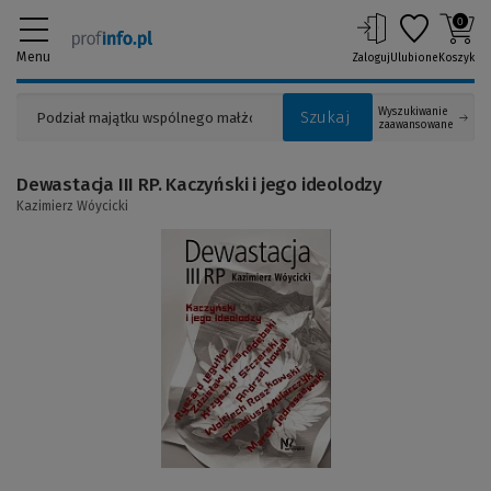
0
Menu
Zaloguj
Ulubione
Koszyk
Wyszukiwanie
Szukaj
zaawansowane
Dewastacja III RP. Kaczyński i jego ideolodzy
Kazimierz Wóycicki
(Link
do
innej
strony)