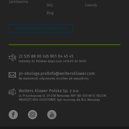
zamówienia
strony)
FAQ
Zawody
Blog
Zarządzaj preferencjami plików cookie
22 535 88 00 lub 801 04 45 45
Jesteśmy do Państwa dyspozycji od 8:00 do 16:00
pl-obsluga.profinfo@wolterskluwer.com
Na wiadomość odpowiemy możliwe jak najszybciej.
Wolters Kluwer Polska Sp. z o.o.
ul. Przyokopowa 33, 01-208 Warszawa; NIP: 583-001-89-31, REGON:
190610277, KRS: 0000709879, Sąd rejonowy dla M.S. Warszawy