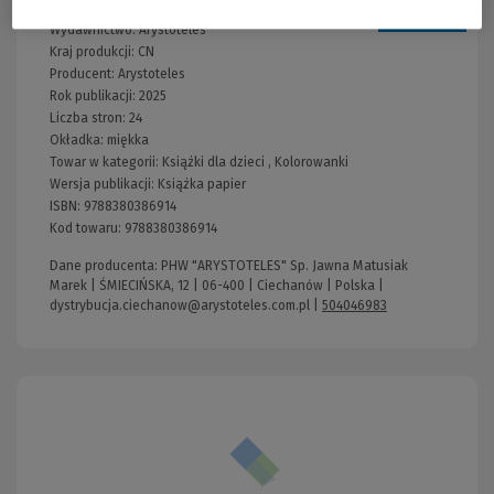
Wydawnictwo:
Arystoteles
Kraj produkcji: CN
Producent:
Arystoteles
Rok publikacji:
2025
Liczba stron:
24
Okładka:
miękka
Towar w kategorii:
Książki dla dzieci
,
Kolorowanki
Wersja publikacji:
Książka papier
ISBN:
9788380386914
Kod towaru:
9788380386914
Dane producenta: PHW "ARYSTOTELES" Sp. Jawna Matusiak
Marek | ŚMIECIŃSKA, 12 | 06-400 | Ciechanów | Polska |
dystrybucja.ciechanow@arystoteles.com.pl
|
504046983