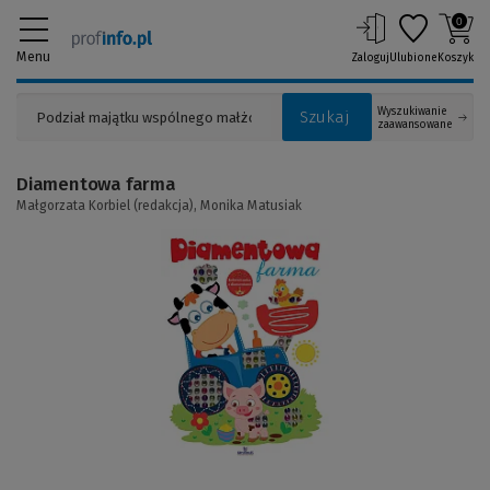
0
Menu
Zaloguj
Ulubione
Koszyk
Wyszukiwanie
Szukaj
zaawansowane
Diamentowa farma
Małgorzata Korbiel (redakcja),
Monika Matusiak
(Link
do
innej
strony)