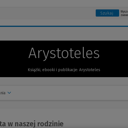
Wysz
Szukaj
zaaw
Arystoteles
Książki, ebooki i publikacje: Arystoteles
nia
a w naszej rodzinie