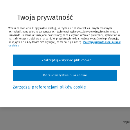
Twoja prywatność
W celu zapewnienia Ci optymalnej obsługi, korzystamy z plików cookie i innych podobnych
technologii. Dane zebrane za pomocą tych technologii wykorzystujemy do różnych celów, między
innymi do ulepszania funkcjonalności strony, zapamiętywania Twoich preferencji, wyświetlania
Najni
najtrafniejszych treści oraz najbardziej przydatnych reklam. Możesz wybrać swoje preferencje,
klikając w link. Aby dowiedzieć się więcej, zapoznaj się z naszą
Polityką prywatności i plików
cookies
(Nowe okno)
(Link do innej strony)
Zaakceptuj wszystkie pliki cookie
Odrzuć wszystkie pliki cookie
ogach do świętości. Włoscy stygmatycy
Zarządzaj preferencjami plików cookie
Paterek
Najni