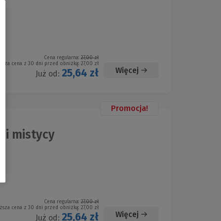
Cena regularna:
27,00 zł
ższa cena z 30 dni przed obniżką:
27,00 zł
Więcej
25,64 zł
Już od:
Promocja!
 i mistycy
Cena regularna:
27,00 zł
ższa cena z 30 dni przed obniżką:
27,00 zł
Więcej
25,64 zł
Już od: