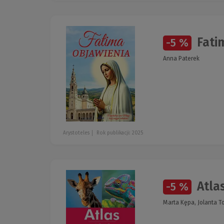
Fati
-5 %
Anna Paterek
Arystoteles
Rok publikacji: 2025
Atlas
-5 %
Marta Kępa, Jolanta 