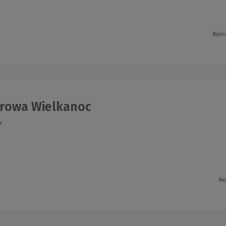
Najni
rowa Wielkanoc
k
Naj