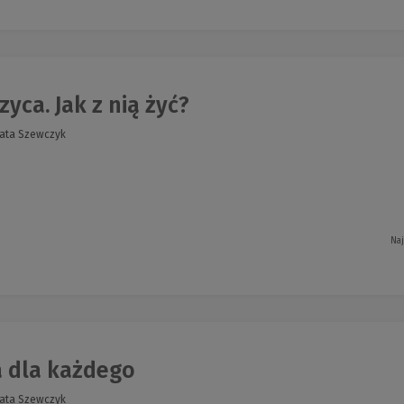
yca. Jak z nią żyć?
ata Szewczyk
Naj
a dla każdego
ata Szewczyk