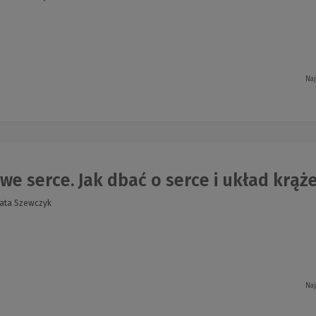
Naj
e serce. Jak dbać o serce i układ krąż
ata Szewczyk
Naj