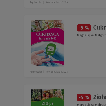
Arystoteles
Rok publikacji: 2025
Cukrz
-5 %
Magda Lipka, Małgorz
Arystoteles
Rok publikacji: 2025
Zioł
-5 %
Magda Lipka, Małgorz