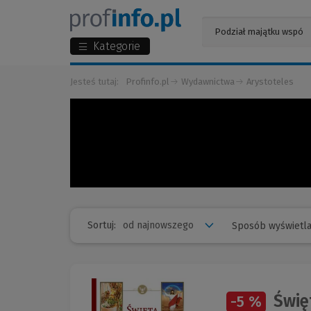
Kategorie
Jesteś tutaj:
Profinfo.pl
Wydawnictwa
Arystoteles
Sortuj:
Sposób wyświetla
Święt
-5 %