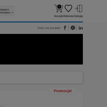
0
ukiwanie
ansowane
Koszyk
Ulubione
Zaloguj
(Nowe okno)
(Link do innej strony)
(Link do innej strony)
Poleć ten produkt:
Promocja!