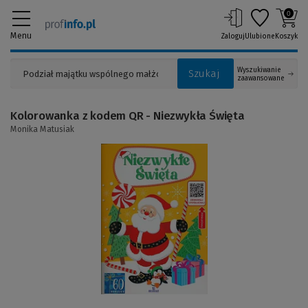
0
Menu
Zaloguj
Ulubione
Koszyk
Wyszukiwanie
Szukaj
zaawansowane
Kolorowanka z kodem QR - Niezwykła Święta
Monika Matusiak
(Link
do
innej
strony)