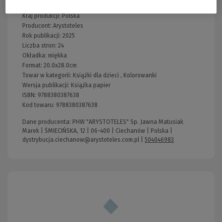
Wydawnictwo:
Arystoteles
Kraj produkcji: Polska
Producent:
Arystoteles
Rok publikacji:
2025
Liczba stron:
24
Okładka:
miękka
Format:
20.0x28.0cm
Towar w kategorii:
Książki dla dzieci
,
Kolorowanki
Wersja publikacji:
Książka papier
ISBN:
9788380387638
Kod towaru:
9788380387638
Dane producenta: PHW "ARYSTOTELES" Sp. Jawna Matusiak
Marek | ŚMIECIŃSKA, 12 | 06-400 | Ciechanów | Polska |
dystrybucja.ciechanow@arystoteles.com.pl
|
504046983