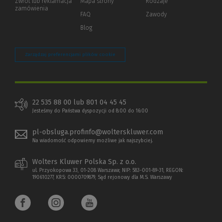
Zwrot lub reklamacja
Mapa strony
Rodzaje
innej
zamówienia
strony)
FAQ
Zawody
Blog
Zarządzaj preferencjami plików cookie
22 535 88 00 lub 801 04 45 45
Jesteśmy do Państwa dyspozycji od 8:00 do 16:00
pl-obsluga.profinfo@wolterskluwer.com
Na wiadomość odpowiemy możliwe jak najszybciej.
Wolters Kluwer Polska Sp. z o.o.
ul. Przyokopowa 33, 01-208 Warszawa; NIP: 583-001-89-31, REGON:
190610277, KRS: 0000709879, Sąd rejonowy dla M.S. Warszawy