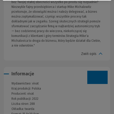
bez Twojej stałej obecności wszystko po prostu się rozpadnie?
Niezwykle fajny przedsiębiorca i startup Mike Michalowitz
przekonuje, że obowiązki można i należy delegować, a biznes
można zoptymalizować, czyniąc wszystkie procesy tak
dokładnymi jak w zegarku. Szereg skutecznych strategii pomoże
sformatować zarządzanie firmą w najbardziej autonomiczny tryb
— bez codziennej pracy do wieczora, niekończącej się
komunikacji z klientami i góry terminów.Strategia Mike'a
Michalovica to droga do biznesu, który będzie działał dla Ciebie,
a nie odwrotnie."
Zwiń opis
Informacje
Wydawnictwo:
vivat
Kraj produkcji: Polska
Producent:
vivat
Rok publikacji:
2022
Liczba stron:
288
Okładka:
twarda