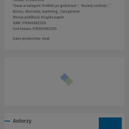
Format:
15.0x20.0cm
Towar w kategorii:
Profinfo po godzinach
', '
Rozwój osobisty
', '
Biznes, ekonomia, marketing
,
Zarządzanie
Wersja publikacji:
Książka papier
ISBN:
9789669823335
Kod towaru:
9789669823335
Dane producenta: vivat
Autorzy