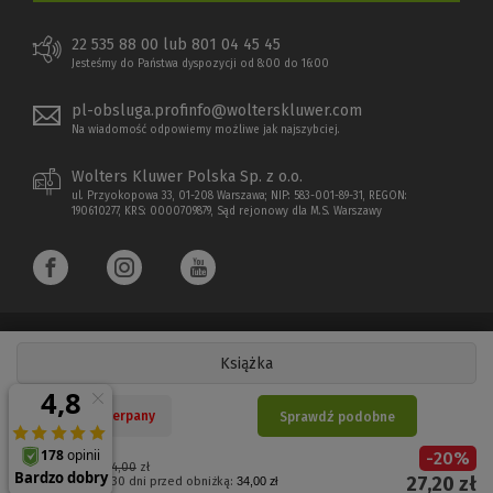
22 535 88 00 lub 801 04 45 45
Jesteśmy do Państwa dyspozycji od 8:00 do 16:00
pl-obsluga.profinfo@wolterskluwer.com
Na wiadomość odpowiemy możliwe jak najszybciej.
Wolters Kluwer Polska Sp. z o.o.
ul. Przyokopowa 33, 01-208 Warszawa; NIP: 583-001-89-31, REGON:
190610277, KRS: 0000709879, Sąd rejonowy dla M.S. Warszawy
Książka
Copyright 1997 - 2026 Wolters Kluwer Polska Sp. z o.o.
Nakład wyczerpany
Sprawdź podobne
Płatności elektroniczne
-
20
%
(Nowe
(Link
Cena regularna:
34,00
zł
27,20
zł
Najniższa cena z 30 dni przed obniżką:
34,00 zł
okno)
do