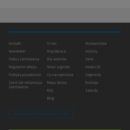
Kontakt
O nas
Wydawnictwa
Newsletter
Współpraca
Autorzy
Status zamówienia
Dla autorów
(Nowe
(Link
Serie
okno)
do
Regulamin sklepu
Twoje sugestie
Hasła LEX
innej
strony)
Polityka prywatności
(Nowe
(Link
Co nas wyróżnia
Segmenty
okno)
do
Zwrot lub reklamacja
Mapa strony
Rodzaje
innej
zamówienia
strony)
FAQ
Zawody
Blog
Zarządzaj preferencjami plików cookie