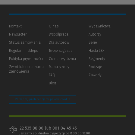
Kontakt
O nas
Wydawnictwa
Newsletter
Współpraca
Autorzy
Status zamówienia
Dla autorów
(Nowe
(Link
Serie
okno)
do
Regulamin sklepu
Twoje sugestie
Hasła LEX
innej
strony)
Polityka prywatności
(Nowe
(Link
Co nas wyróżnia
Segmenty
okno)
do
Zwrot lub reklamacja
Mapa strony
Rodzaje
innej
zamówienia
strony)
FAQ
Zawody
Blog
Zarządzaj preferencjami plików cookie
22 535 88 00 lub 801 04 45 45
Jesteśmy do Państwa dyspozycji od 8:00 do 16:00