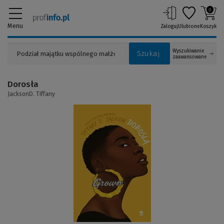
0
Menu
Zaloguj
Ulubione
Koszyk
Wyszukiwanie
Szukaj
zaawansowane
Dorosła
JacksonD. Tiffany
(Link
do
innej
strony)