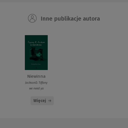
Inne publikacje autora
Niewinna
JacksonD. Tiffany
we need ya
Więcej