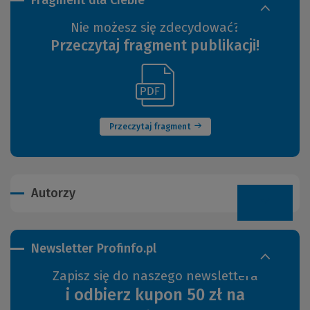
Nie możesz się zdecydować?
Przeczytaj fragment publikacji!
(Link
(Nowe
do
okno)
innej
strony)
Przeczytaj fragment
Autorzy
Newsletter Profinfo.pl
Zapisz się do naszego newslettera
i odbierz kupon 50 zł na