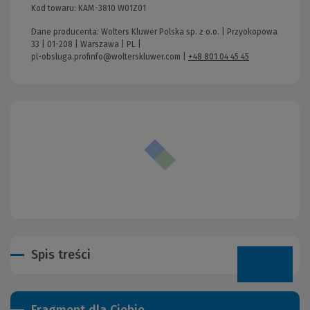
Kod towaru:
KAM-3810 W01Z01
Dane producenta: Wolters Kluwer Polska sp. z o.o. | Przyokopowa
33 | 01-208 | Warszawa | PL |
pl-obsluga.profinfo@wolterskluwer.com
|
+48 801 04 45 45
Spis treści
Fragment dla Ciebie