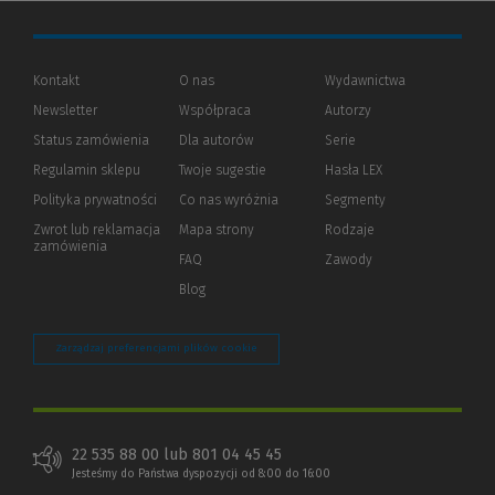
Kontakt
O nas
Wydawnictwa
Newsletter
Współpraca
Autorzy
Status zamówienia
Dla autorów
(Nowe
(Link
Serie
okno)
do
Regulamin sklepu
Twoje sugestie
Hasła LEX
innej
strony)
Polityka prywatności
(Nowe
(Link
Co nas wyróżnia
Segmenty
okno)
do
Zwrot lub reklamacja
Mapa strony
Rodzaje
innej
zamówienia
strony)
FAQ
Zawody
Blog
Zarządzaj preferencjami plików cookie
22 535 88 00 lub 801 04 45 45
Jesteśmy do Państwa dyspozycji od 8:00 do 16:00