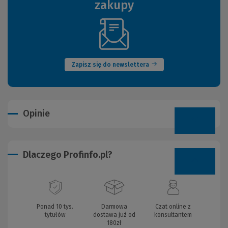
zakupy
(Nowe
okno)
Zapisz się do newslettera
Opinie
Dlaczego Profinfo.pl?
Ponad 10 tys.
Darmowa
Czat online z
tytułów
dostawa już od
konsultantem
180zł