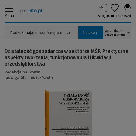
0
Menu
Zaloguj
Ulubione
Koszyk
Wyszukiwanie
Szukaj
zaawansowane
Działalność gospodarcza w sektorze MŚP. Praktyczne
aspekty tworzenia, funkcjonowania i likwidacji
przedsiębiorstwa
Redakcja naukowa:
Jadwiga Glumińska-Pawlic
(Link
do
innej
strony)