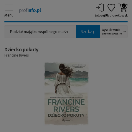
0
Menu
Zaloguj
Ulubione
Koszyk
Wyszukiwanie
Szukaj
zaawansowane
Dziecko pokuty
Francine Rivers
(Link
do
innej
strony)