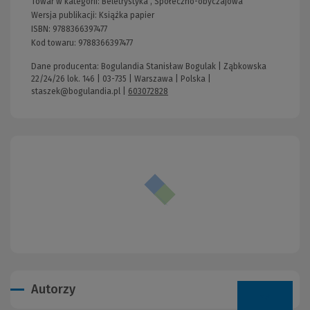
Towar w kategorii:
Beletrystyka
,
Społeczno-obyczajowa
Wersja publikacji:
Książka papier
ISBN:
9788366397477
Kod towaru:
9788366397477
Dane producenta: Bogulandia Stanisław Bogulak | Ząbkowska
22/24/26 lok. 146 | 03-735 | Warszawa | Polska |
staszek@bogulandia.pl
|
603072828
Autorzy