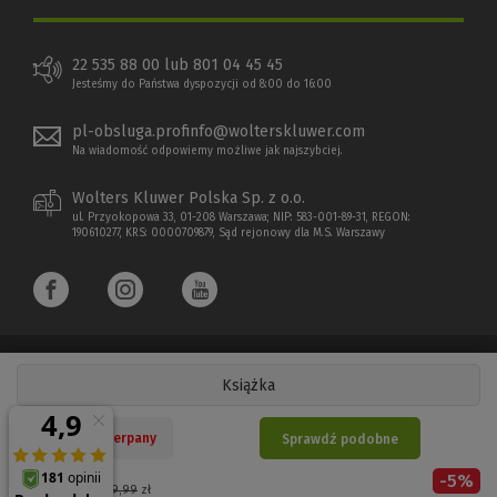
22 535 88 00 lub 801 04 45 45
Jesteśmy do Państwa dyspozycji od 8:00 do 16:00
pl-obsluga.profinfo@wolterskluwer.com
Na wiadomość odpowiemy możliwe jak najszybciej.
Wolters Kluwer Polska Sp. z o.o.
ul. Przyokopowa 33, 01-208 Warszawa; NIP: 583-001-89-31, REGON:
190610277, KRS: 0000709879, Sąd rejonowy dla M.S. Warszawy
Książka
Copyright 1997 - 2026 Wolters Kluwer Polska Sp. z o.o.
Nakład wyczerpany
Sprawdź podobne
Płatności elektroniczne
-
5
%
(Nowe
(Link
Cena regularna:
59,99
zł