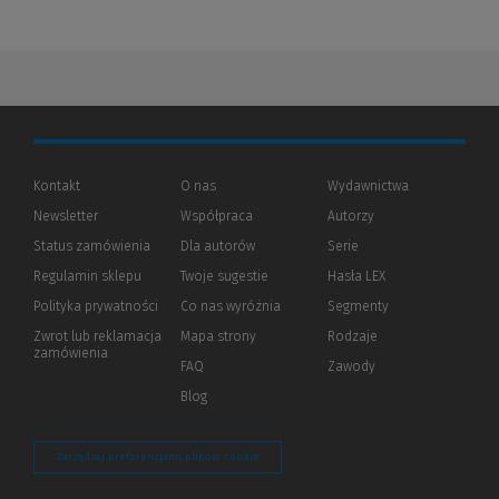
Kontakt
O nas
Wydawnictwa
Newsletter
Współpraca
Autorzy
Status zamówienia
Dla autorów
(Nowe
(Link
Serie
okno)
do
Regulamin sklepu
Twoje sugestie
Hasła LEX
innej
strony)
Polityka prywatności
(Nowe
(Link
Co nas wyróżnia
Segmenty
okno)
do
Zwrot lub reklamacja
Mapa strony
Rodzaje
innej
zamówienia
strony)
FAQ
Zawody
Blog
Zarządzaj preferencjami plików cookie