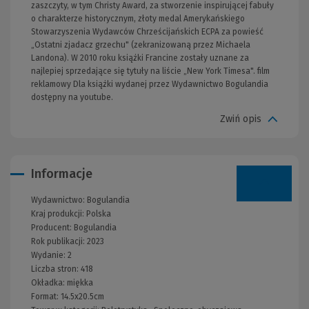
zaszczyty, w tym Christy Award, za stworzenie inspirującej fabuły
o charakterze historycznym, złoty medal Amerykańskiego
Stowarzyszenia Wydawców Chrześcijańskich ECPA za powieść
„Ostatni zjadacz grzechu" (zekranizowaną przez Michaela
Landona). W 2010 roku książki Francine zostały uznane za
najlepiej sprzedające się tytuły na liście „New York Timesa". film
reklamowy Dla książki wydanej przez Wydawnictwo Bogulandia
dostępny na youtube.
Zwiń opis
Informacje
Wydawnictwo:
Bogulandia
Kraj produkcji: Polska
Producent:
Bogulandia
Rok publikacji:
2023
Wydanie:
2
Liczba stron:
418
Okładka:
miękka
Format:
14.5x20.5cm