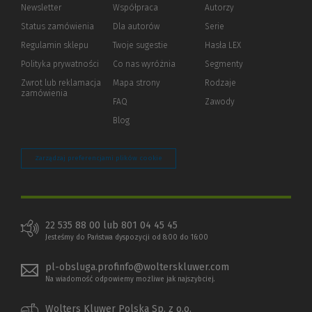
Newsletter
Współpraca
Autorzy
Status zamówienia
Dla autorów
(Nowe
(Link
Serie
okno)
do
Regulamin sklepu
Twoje sugestie
Hasła LEX
innej
strony)
Polityka prywatności
(Nowe
(Link
Co nas wyróżnia
Segmenty
okno)
do
Zwrot lub reklamacja
Mapa strony
Rodzaje
innej
zamówienia
strony)
FAQ
Zawody
Blog
Zarządzaj preferencjami plików cookie
22 535 88 00 lub 801 04 45 45
Jesteśmy do Państwa dyspozycji od 8:00 do 16:00
pl-obsluga.profinfo@wolterskluwer.com
Na wiadomość odpowiemy możliwe jak najszybciej.
Wolters Kluwer Polska Sp. z o.o.