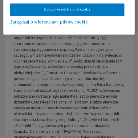
historyczne: zapis wyjścia polskich żołnierzy z ZSRR, z
„nieludzkiej ziemi” i ich tułaczki przez Bliski Wschód aż do Włoch.
Odrzuć wszystkie pliki cookie
Kronika codzienności i malarskich inspiracji. Sprawozdanie ze
szkoły uczuć, z miłości i cierpienia. Opis tworzących się w armii
Zarządzaj preferencjami plików cookie
więzi przyjaźni, które doprowadzą do powstania paryskiej
„Kultury”. Także niezwykły dziennik lektury – pisarzy francuskich,
angielskich i rosyjskich: dowód miłości do literatury i jej
znaczenia w radzeniu sobie z wojną i jej okropnościami, z
samotnością, wygnaniem i rozpaczą.Wydanie zbiega się ze
szczególnym zainteresowaniem Józefem Czapskim na świecie: w
USA nakładem New York Review of Books ukazał się właśnie tom
jego esejów o Rosji, a dwa lata wcześniej przekłady „Na
nieludzkiej ziemi”, „Prousta w Griazowcu” (wykładów o Prouście
prowadzonych przez Czapskiego w sowieckim obozie) i
monumentalna biografia Józefa Czapskiego pióra Erica Karpelesa,
której przekład ukazał się także we Francji. W 2021 w Szwajcarii
pokazywano wystawę jego malarstwa.Jest to pierwsza edycja
dziennika Czapskiego bez cenzury i skrótów, a także pierwsza
edycja pośmiertna. Dotychczasowe wydanie dzienników z
różnych lat – Wyrwane strony – było zbiorem fragmentów publi-
kowanych na łamach paryskiej „Kultury”, „Zeszytów Literackich” i
„ResPubliki” przygotowanych przez autora do druku.Józef
Czapski, „Dziennik wojenny” (1942–1944), Warszawa,
Wydawnictwo Próby, 2022 (s. 648 + 24 s. kolorowych ilustracji,