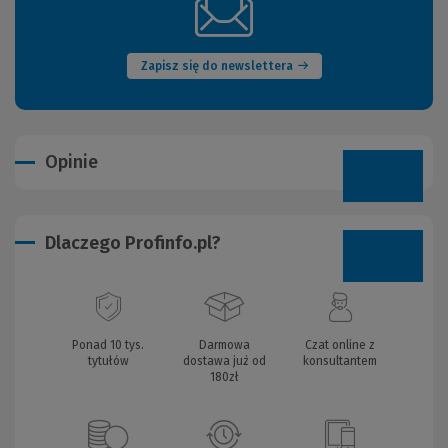
(Nowe
okno)
Zapisz się do newslettera
Opinie
Dlaczego Profinfo.pl?
Ponad 10 tys.
Darmowa
Czat online z
tytułów
dostawa już od
konsultantem
180zł