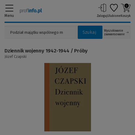
0
Menu
Zaloguj
Ulubione
Koszyk
Wyszukiwanie
Szukaj
zaawansowane
Dziennik wojenny 1942-1944 / Próby
Józef Czapski
(Link
do
innej
strony)