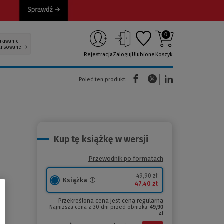
0
ukiwanie
ansowane
Rejestracja
Zaloguj
Ulubione
Koszyk
(Nowe okno)
(Link do innej strony)
(Link do innej strony)
Poleć ten produkt:
Kup tę książkę w wersji
Przewodnik po formatach
49,90 zł
Książka
47,40 zł
Przekreślona cena jest ceną regularną
Najniższa cena z 30 dni przed obniżką:
49,90
zł