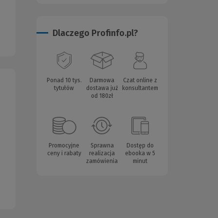
Dlaczego Profinfo.pl?
Ponad 10 tys.
Darmowa
Czat online z
tytułów
dostawa już
konsultantem
od 180zł
Promocyjne
Sprawna
Dostęp do
ceny i rabaty
realizacja
ebooka w 5
zamówienia
minut