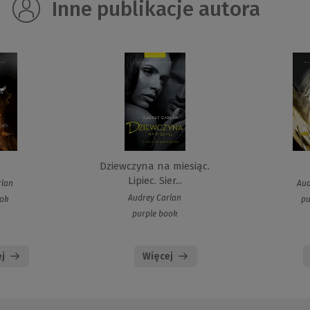
Inne publikacje autora
Dziewczyna na miesiąc.
Lipiec. Sier...
rlan
Aud
Audrey Carlan
ook
pu
purple book
j
Więcej