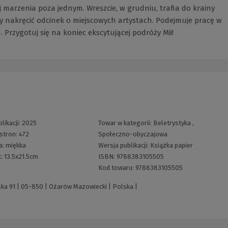
ej marzenia poza jednym. Wreszcie, w grudniu, trafia do krainy
 nakręcić odcinek o miejscowych artystach. Podejmuje pracę w
 Przygotuj się na koniec ekscytującej podróży Mii!
likacji:
2025
Towar w kategorii:
Beletrystyka
,
 stron:
472
Społeczno-obyczajowa
a:
miękka
Wersja publikacji:
Książka papier
t:
13.5x21.5cm
ISBN:
9788383105505
Kod towaru:
9788383105505
ska 91 | 05-850 | Ożarów Mazowiecki | Polska |