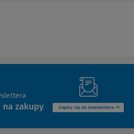
slettera
(Nowe
ł na zakupy
okno)
Zapisz się do newslettera