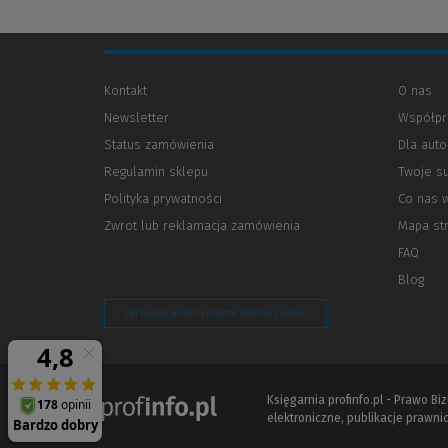
Kontakt
O nas
Newsletter
Współpr
Status zamówienia
Dla aut
Regulamin sklepu
Twoje s
Polityka prywatności
(Nowe
(Link
Co nas 
okno)
do
Zwrot lub reklamacja zamówienia
Mapa st
innej
strony)
FAQ
Blog
Zarządzaj preferencjami plików cookie
Księgarnia profinfo.pl - Prawo B
elektroniczne, publikacje prawnic