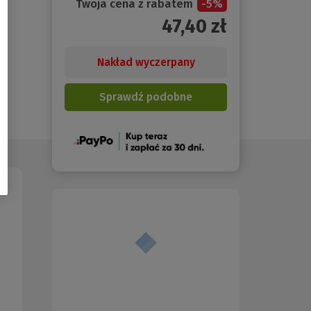
Twoja cena z rabatem
-
5
%
47,40
zł
Nakład wyczerpany
Sprawdź podobne
(Nowe
okno)