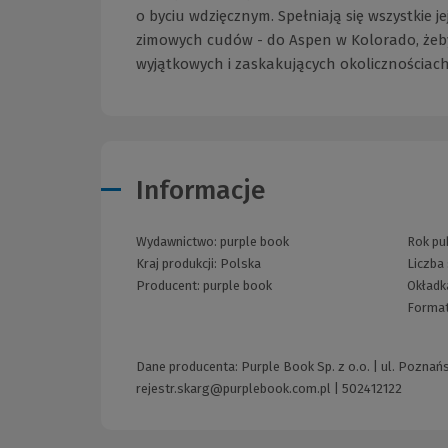
o byciu wdzięcznym. Spełniają się wszystkie j
zimowych cudów - do Aspen w Kolorado, żeby
wyjątkowych i zaskakujących okolicznościach.
Informacje
Wydawnictwo:
purple book
Rok pub
Kraj produkcji: Polska
Liczba
Producent:
purple book
Okładk
Forma
Dane producenta: Purple Book Sp. z o.o. | ul. Poznań
rejestr.skarg@purplebook.com.pl
|
502412122