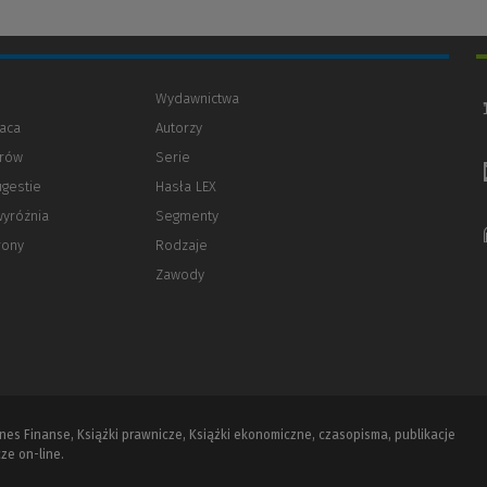
Wydawnictwa
aca
Autorzy
orów
(Nowe
(Link
Serie
okno)
do
ugestie
Hasła LEX
innej
strony)
wyróżnia
Segmenty
rony
Rodzaje
Zawody
iznes Finanse, Książki prawnicze, Książki ekonomiczne, czasopisma, publikacje
ze on-line.