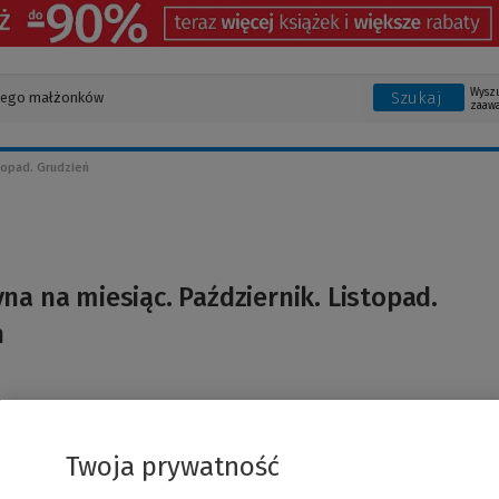
Wysz
Szukaj
zaaw
topad. Grudzień
na na miesiąc. Październik. Listopad.
ń
Twoja prywatność