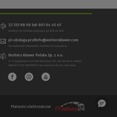
22 535 88 00 lub 801 04 45 45
Jesteśmy do Państwa dyspozycji od 8:00 do 16:00
pl-obsluga.profinfo@wolterskluwer.com
Na wiadomość odpowiemy możliwe jak najszybciej.
Wolters Kluwer Polska Sp. z o.o.
ul. Przyokopowa 33, 01-208 Warszawa; NIP: 583-001-89-31, REGON:
190610277, KRS: 0000709879, Sąd rejonowy dla M.S. Warszawy
Płatności elektroniczne
(Nowe
(Link
okno)
do